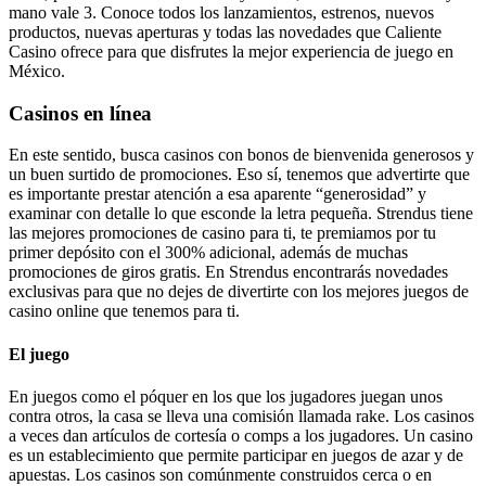
mano vale 3. Conoce todos los lanzamientos, estrenos, nuevos
productos, nuevas aperturas y todas las novedades que Caliente
Casino ofrece para que disfrutes la mejor experiencia de juego en
México.
Casinos en línea
En este sentido, busca casinos con bonos de bienvenida generosos y
un buen surtido de promociones. Eso sí, tenemos que advertirte que
es importante prestar atención a esa aparente “generosidad” y
examinar con detalle lo que esconde la letra pequeña. Strendus tiene
las mejores promociones de casino para ti, te premiamos por tu
primer depósito con el 300% adicional, además de muchas
promociones de giros gratis. En Strendus encontrarás novedades
exclusivas para que no dejes de divertirte con los mejores juegos de
casino online que tenemos para ti.
El juego
En juegos como el póquer en los que los jugadores juegan unos
contra otros, la casa se lleva una comisión llamada rake. Los casinos
a veces dan artículos de cortesía o comps a los jugadores. Un casino
es un establecimiento que permite participar en juegos de azar y de
apuestas. Los casinos son comúnmente construidos cerca o en