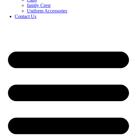
family Crest
Uniform Accessories
Contact Us