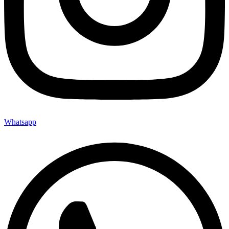
Whatsapp