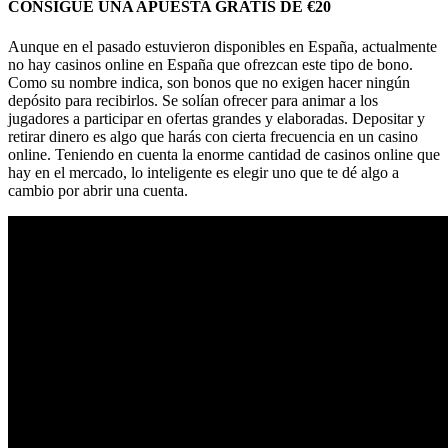
CONSIGUE UNA APUESTA GRATIS DE €20
Aunque en el pasado estuvieron disponibles en España, actualmente
no hay casinos online en España que ofrezcan este tipo de bono.
Como su nombre indica, son bonos que no exigen hacer ningún
depósito para recibirlos. Se solían ofrecer para animar a los
jugadores a participar en ofertas grandes y elaboradas. Depositar y
retirar dinero es algo que harás con cierta frecuencia en un casino
online. Teniendo en cuenta la enorme cantidad de casinos online que
hay en el mercado, lo inteligente es elegir uno que te dé algo a
cambio por abrir una cuenta.