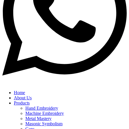
Home
About Us
Products
Hand Embroidery
Machine Embroidery
Metal Mastery
Masonic Symbolism
Caps