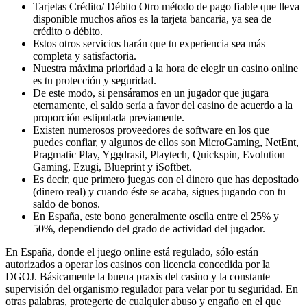
Tarjetas Crédito/ Débito Otro método de pago fiable que lleva
disponible muchos años es la tarjeta bancaria, ya sea de
crédito o débito.
Estos otros servicios harán que tu experiencia sea más
completa y satisfactoria.
Nuestra máxima prioridad a la hora de elegir un casino online
es tu protección y seguridad.
De este modo, si pensáramos en un jugador que jugara
eternamente, el saldo sería a favor del casino de acuerdo a la
proporción estipulada previamente.
Existen numerosos proveedores de software en los que
puedes confiar, y algunos de ellos son MicroGaming, NetEnt,
Pragmatic Play, Yggdrasil, Playtech, Quickspin, Evolution
Gaming, Ezugi, Blueprint y iSoftbet.
Es decir, que primero juegas con el dinero que has depositado
(dinero real) y cuando éste se acaba, sigues jugando con tu
saldo de bonos.
En España, este bono generalmente oscila entre el 25% y
50%, dependiendo del grado de actividad del jugador.
En España, donde el juego online está regulado, sólo están
autorizados a operar los casinos con licencia concedida por la
DGOJ. Básicamente la buena praxis del casino y la constante
supervisión del organismo regulador para velar por tu seguridad. En
otras palabras, protegerte de cualquier abuso y engaño en el que