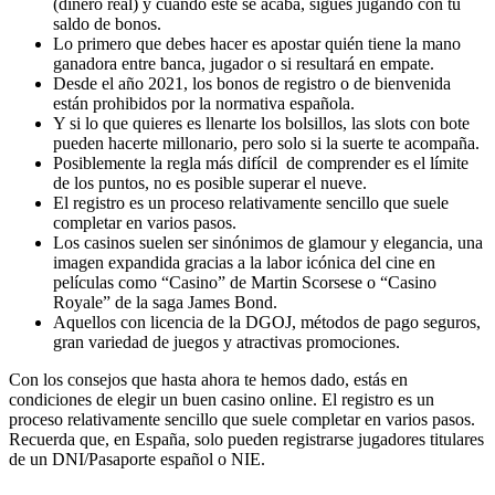
(dinero real) y cuando éste se acaba, sigues jugando con tu
saldo de bonos.
Lo primero que debes hacer es apostar quién tiene la mano
ganadora entre banca, jugador o si resultará en empate.
Desde el año 2021, los bonos de registro o de bienvenida
están prohibidos por la normativa española.
Y si lo que quieres es llenarte los bolsillos, las slots con bote
pueden hacerte millonario, pero solo si la suerte te acompaña.
Posiblemente la regla más difícil de comprender es el límite
de los puntos, no es posible superar el nueve.
El registro es un proceso relativamente sencillo que suele
completar en varios pasos.
Los casinos suelen ser sinónimos de glamour y elegancia, una
imagen expandida gracias a la labor icónica del cine en
películas como “Casino” de Martin Scorsese o “Casino
Royale” de la saga James Bond.
Aquellos con licencia de la DGOJ, métodos de pago seguros,
gran variedad de juegos y atractivas promociones.
Con los consejos que hasta ahora te hemos dado, estás en
condiciones de elegir un buen casino online. El registro es un
proceso relativamente sencillo que suele completar en varios pasos.
Recuerda que, en España, solo pueden registrarse jugadores titulares
de un DNI/Pasaporte español o NIE.