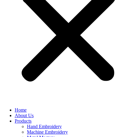
Home
About Us
Products
Hand Embroidery
Machine Embroidery