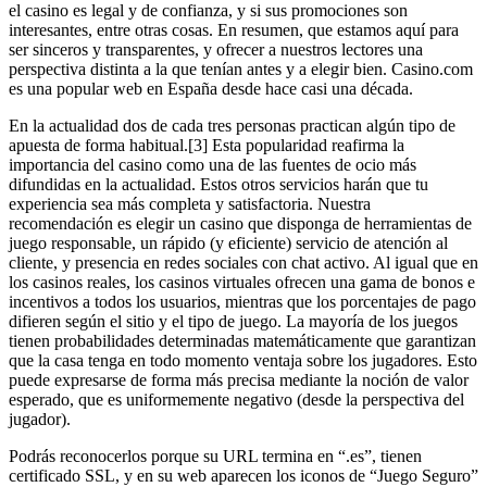
el casino es legal y de confianza, y si sus promociones son
interesantes, entre otras cosas. En resumen, que estamos aquí para
ser sinceros y transparentes, y ofrecer a nuestros lectores una
perspectiva distinta a la que tenían antes y a elegir bien. Casino.com
es una popular web en España desde hace casi una década.
En la actualidad dos de cada tres personas practican algún tipo de
apuesta de forma habitual.[3]​ Esta popularidad reafirma la
importancia del casino como una de las fuentes de ocio más
difundidas en la actualidad. Estos otros servicios harán que tu
experiencia sea más completa y satisfactoria. Nuestra
recomendación es elegir un casino que disponga de herramientas de
juego responsable, un rápido (y eficiente) servicio de atención al
cliente, y presencia en redes sociales con chat activo. Al igual que en
los casinos reales, los casinos virtuales ofrecen una gama de bonos e
incentivos a todos los usuarios, mientras que los porcentajes de pago
difieren según el sitio y el tipo de juego. La mayoría de los juegos
tienen probabilidades determinadas matemáticamente que garantizan
que la casa tenga en todo momento ventaja sobre los jugadores. Esto
puede expresarse de forma más precisa mediante la noción de valor
esperado, que es uniformemente negativo (desde la perspectiva del
jugador).
Podrás reconocerlos porque su URL termina en “.es”, tienen
certificado SSL, y en su web aparecen los iconos de “Juego Seguro”