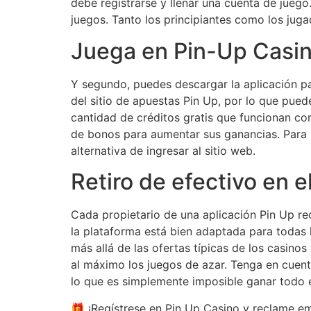
debe registrarse y llenar una cuenta de juego
juegos. Tanto los principiantes como los jug
Juega en Pin-Up Casin
Y segundo, puedes descargar la aplicación par
del sitio de apuestas Pin Up, por lo que pued
cantidad de créditos gratis que funcionan co
de bonos para aumentar sus ganancias. Para 
alternativa de ingresar al sitio web.
Retiro de efectivo en el
Cada propietario de una aplicación Pin Up re
la plataforma está bien adaptada para todas 
más allá de las ofertas típicas de los casin
al máximo los juegos de azar. Tenga en cuen
lo que es simplemente imposible ganar todo 
🎁 ¡Regístrese en Pin Up Casino y reclame e