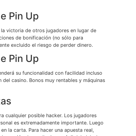
de Pin Up
la victoria de otros jugadores en lugar de
ciones de bonificación (no sólo para
ente excluido el riesgo de perder dinero.
de Pin Up
nderá su funcionalidad con facilidad incluso
ón del casino. Bonos muy rentables y máquinas
tas
ara cualquier posible hacker. Los jugadores
personal es extremadamente importante. Luego
 en la carta. Para hacer una apuesta real,