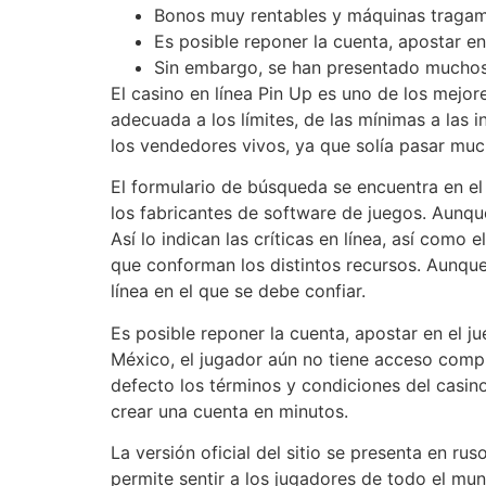
Bonos muy rentables y máquinas traga
Es posible reponer la cuenta, apostar en
Sin embargo, se han presentado muchos
El casino en línea Pin Up es uno de los mejor
adecuada a los límites, de las mínimas a las
los vendedores vivos, ya que solía pasar much
El formulario de búsqueda se encuentra en el la
los fabricantes de software de juegos. Aunque 
Así lo indican las críticas en línea, así como
que conforman los distintos recursos. Aunque
línea en el que se debe confiar.
Es posible reponer la cuenta, apostar en el 
México, el jugador aún no tiene acceso compl
defecto los términos y condiciones del casino
crear una cuenta en minutos.
La versión oficial del sitio se presenta en ru
permite sentir a los jugadores de todo el mu