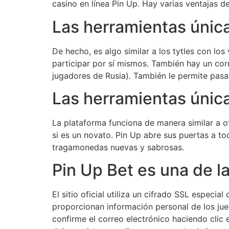
casino en línea Pin Up. Hay varias ventajas d
Las herramientas única
De hecho, es algo similar a los tytles con lo
participar por sí mismos. También hay un cor
jugadores de Rusia). También le permite pasar
Las herramientas única
La plataforma funciona de manera similar a o
si es un novato. Pin Up abre sus puertas a t
tragamonedas nuevas y sabrosas.
Pin Up Bet es una de l
El sitio oficial utiliza un cifrado SSL especi
proporcionan información personal de los jue
confirme el correo electrónico haciendo clic e