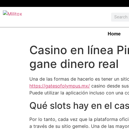
Home
Casino en línea P
gane dinero real
Una de las formas de hacerlo es tener un siti
https://gatesofolympus.mx/
casino desde sus 
Puede utilizar la aplicación incluso con una c
Qué slots hay en el ca
Por lo tanto, cada vez que la plataforma ofi
a través de su sitio gemelo. Una de las mayor