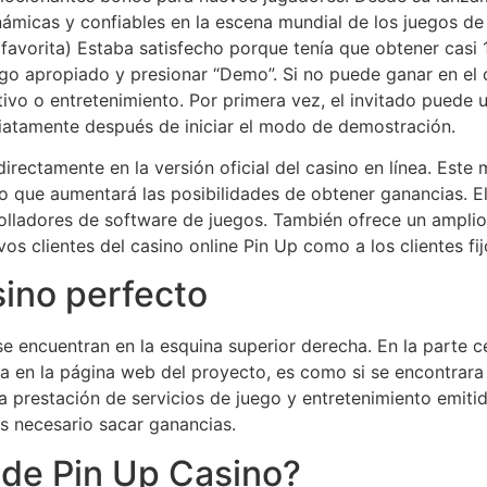
ámicas y confiables en la escena mundial de los juegos de 
avorita) Estaba satisfecho porque tenía que obtener casi 1
 juego apropiado y presionar “Demo”. Si no puede ganar en el
itivo o entretenimiento. Por primera vez, el invitado puede
diatamente después de iniciar el modo de demostración.
irectamente en la versión oficial del casino en línea. Est
, lo que aumentará las posibilidades de obtener ganancias. 
rolladores de software de juegos. También ofrece un ampli
os clientes del casino online Pin Up como a los clientes fij
sino perfecto
se encuentran en la esquina superior derecha. En la parte c
en la página web del proyecto, es como si se encontrara e
la prestación de servicios de juego y entretenimiento emit
 necesario sacar ganancias.
o de Pin Up Casino?