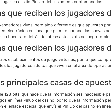
e jugar en el sitio Pin Up del casino con criptomonedas.
s que reciben los jugadores 
s vendedores vivos, pero algo diferente es que apuestan por 
reo electrónico en línea que permite conocer las nuevas ac
 un buen rato detrás de interesantes slots de juego totalm
s que reciben los jugadores 
tros establecimientos de juego virtuales, por lo que compre
odos los jugadores adultos que viven en el área de operaci
as principales casas de apues
al de 128 bits, que hace que la información sea inaccesible p
gos en línea Pinup del casino, por lo que la información 
n el enlace especial que envía el Pin Up del casino en línea