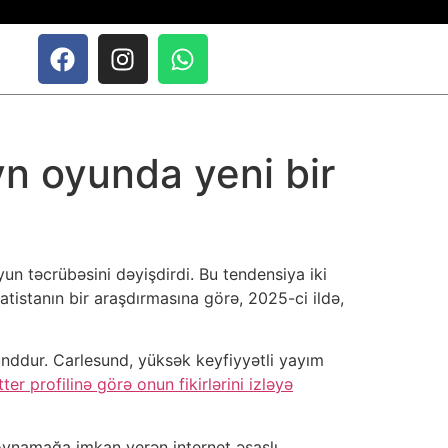
yn oyunda yeni bir
oyun təcrübəsini dəyişdirdi. Bu tendensiya iki
tistanın bir araşdırmasına görə, 2025-ci ildə,
unddur. Carlesund, yüksək keyfiyyətli yayım
witter profilinə görə onun fikirlərini izləyə
t oynamağa imkan verən internet əsaslı