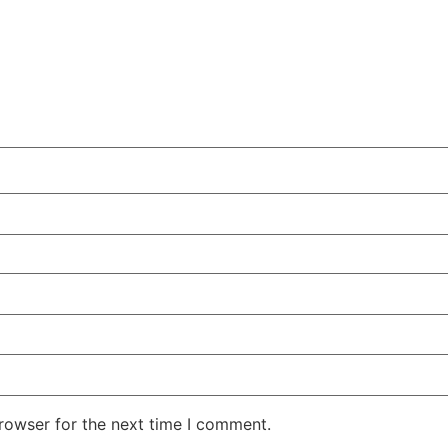
rowser for the next time I comment.