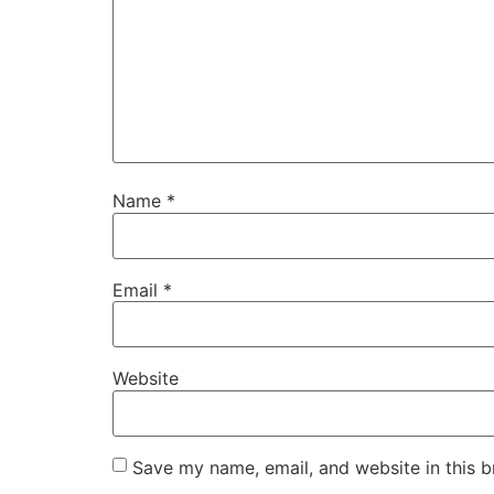
Name
*
Email
*
Website
Save my name, email, and website in this b