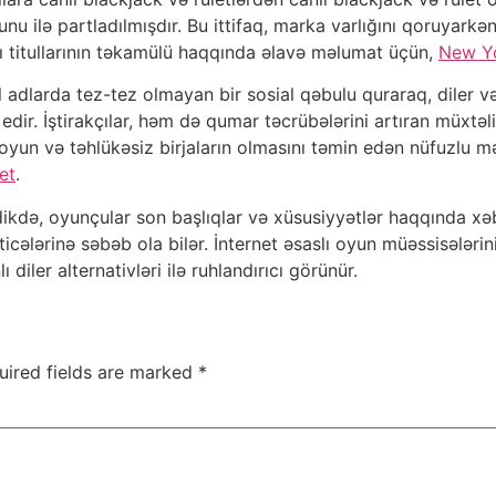
nu ilə partladılmışdır. Bu ittifaq, marka varlığını qoruyark
ıcı titullarının təkamülü haqqında əlavə məlumat üçün,
New Y
adlarda tez-tez olmayan bir sosial qəbulu quraraq, diler və
f edir. İştirakçılar, həm də qumar təcrübələrini artıran müxt
 oyun və təhlükəsiz birjaların olmasını təmin edən nüfuzlu 
et
.
də, oyunçular son başlıqlar və xüsusiyyətlər haqqında xəb
icələrinə səbəb ola bilər. İnternet əsaslı oyun müəssisələr
iler alternativləri ilə ruhlandırıcı görünür.
uired fields are marked
*