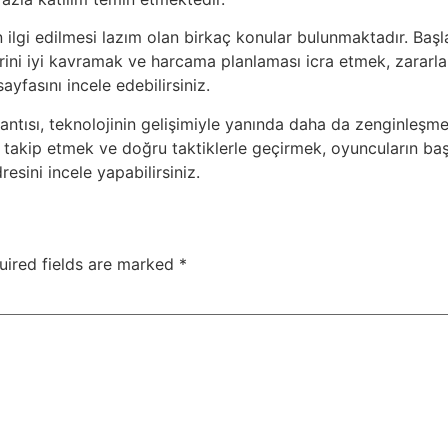
lgi edilmesi lazım olan birkaç konular bulunmaktadır. Başla
rini iyi kavramak ve harcama planlaması icra etmek, zararla
ayfasını incele edebilirsiniz.
aşantısı, teknolojinin gelişimiyle yanında daha da zenginleşm
i takip etmek ve doğru taktiklerle geçirmek, oyuncuların baş
resini incele yapabilirsiniz.
uired fields are marked
*