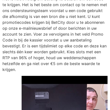
te krijgen. Het is het beste om contact op te nemen met
ons ondersteuningsteam voordat u een code gebruikt
die afkomstig is van een bron die u niet kent. U kunt
promotiecodes krijgen bij BetCity door u te abonneren
op onze e-mailnieuwsbrief of door berichten in uw
account te zien. Voer ze vervolgens in het veld Promo
Code in bij de kassier voordat u uw aanbetaling
bevestigt. Er is een tijdslimiet op elke code en deze kan
slechts één keer worden gebruikt. Kies slots met een
RTP van 96% of hoger, houd uw weddenschappen
hetzelfde en ga niet over €5 om de beste waarde te
krijgen.