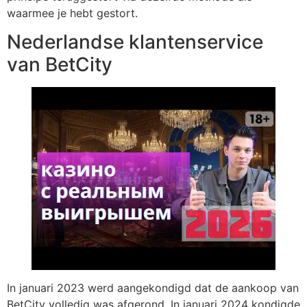
waarmee je hebt gestort.
Nederlandse klantenservice
van BetCity
In januari 2023 werd aangekondigd dat de aankoop van
BetCity volledig was afgerond. In januari 2024 kondigde