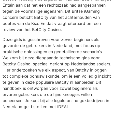
Entain aan dat het een rechtszaak had aangespannen
tegen de voormalige eigenaren. Dit Britse iGaming
concern beticht BetCity van het achterhouden van
boetes van de Ksa. En dat vraagt uiteraard om een
review van het BetCity Casino.
Deze gids is geschreven voor zowel beginners als
gevorderde gebruikers in Nederland, met focus op
praktische oplossingen en gedetailleerde scenario’s.
Welkom bij deze diepgaande technische gids voor
Betcity Casino, speciaal gericht op Nederlandse spelers.
Hier onderzoeken we elk aspect, van Betcity inloggen
tot complexe bonuswiskunde, om je een volledig inzicht
te geven in deze populaire Betcity nl aanbieder. Dit
handboek is ontworpen voor zowel beginners als
ervaren gebruikers die de fijne kneepjes willen
beheersen. Je kunt bij alle legale online gokbedrijven in
Nederland geld storten met iDEAL.