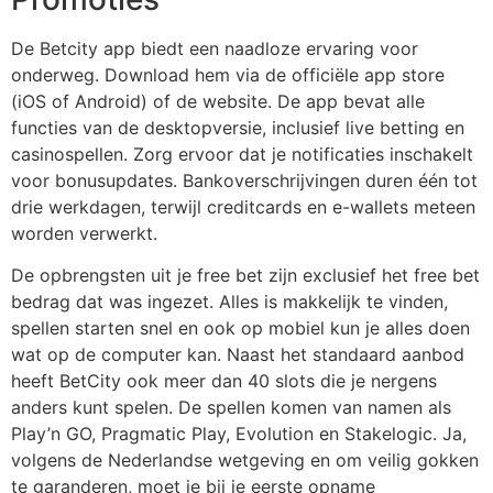
De Betcity app biedt een naadloze ervaring voor
onderweg. Download hem via de officiële app store
(iOS of Android) of de website. De app bevat alle
functies van de desktopversie, inclusief live betting en
casinospellen. Zorg ervoor dat je notificaties inschakelt
voor bonusupdates. Bankoverschrijvingen duren één tot
drie werkdagen, terwijl creditcards en e-wallets meteen
worden verwerkt.
De opbrengsten uit je free bet zijn exclusief het free bet
bedrag dat was ingezet. Alles is makkelijk te vinden,
spellen starten snel en ook op mobiel kun je alles doen
wat op de computer kan. Naast het standaard aanbod
heeft BetCity ook meer dan 40 slots die je nergens
anders kunt spelen. De spellen komen van namen als
Play’n GO, Pragmatic Play, Evolution en Stakelogic. Ja,
volgens de Nederlandse wetgeving en om veilig gokken
te garanderen, moet je bij je eerste opname