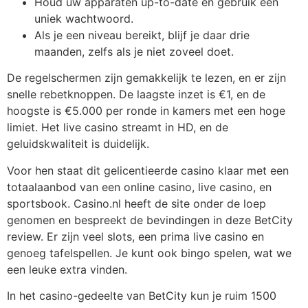
Houd uw apparaten up-to-date en gebruik een
uniek wachtwoord.
Als je een niveau bereikt, blijf je daar drie
maanden, zelfs als je niet zoveel doet.
De regelschermen zijn gemakkelijk te lezen, en er zijn
snelle rebetknoppen. De laagste inzet is €1, en de
hoogste is €5.000 per ronde in kamers met een hoge
limiet. Het live casino streamt in HD, en de
geluidskwaliteit is duidelijk.
Voor hen staat dit gelicentieerde casino klaar met een
totaalaanbod van een online casino, live casino, en
sportsbook. Casino.nl heeft de site onder de loep
genomen en bespreekt de bevindingen in deze BetCity
review. Er zijn veel slots, een prima live casino en
genoeg tafelspellen. Je kunt ook bingo spelen, wat we
een leuke extra vinden.
In het casino-gedeelte van BetCity kun je ruim 1500