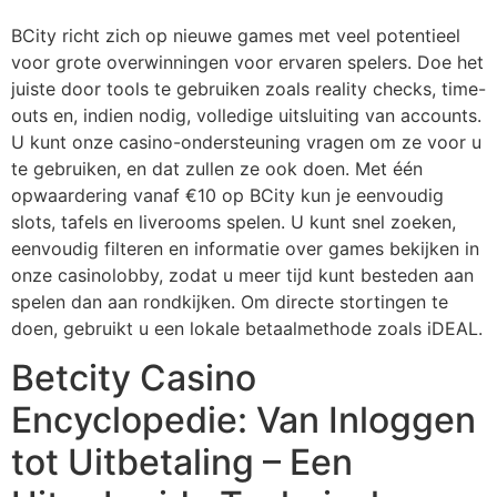
BCity richt zich op nieuwe games met veel potentieel
voor grote overwinningen voor ervaren spelers. Doe het
juiste door tools te gebruiken zoals reality checks, time-
outs en, indien nodig, volledige uitsluiting van accounts.
U kunt onze casino-ondersteuning vragen om ze voor u
te gebruiken, en dat zullen ze ook doen. Met één
opwaardering vanaf €10 op BCity kun je eenvoudig
slots, tafels en liverooms spelen. U kunt snel zoeken,
eenvoudig filteren en informatie over games bekijken in
onze casinolobby, zodat u meer tijd kunt besteden aan
spelen dan aan rondkijken. Om directe stortingen te
doen, gebruikt u een lokale betaalmethode zoals iDEAL.
Betcity Casino
Encyclopedie: Van Inloggen
tot Uitbetaling – Een