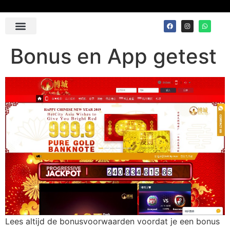
Contact Us
Bonus en App getest
Lees altijd de bonusvoorwaarden voordat je een bonus