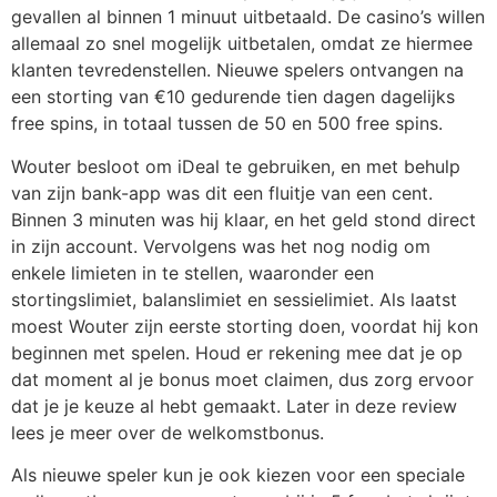
gevallen al binnen 1 minuut uitbetaald. De casino’s willen
allemaal zo snel mogelijk uitbetalen, omdat ze hiermee
klanten tevredenstellen. Nieuwe spelers ontvangen na
een storting van €10 gedurende tien dagen dagelijks
free spins, in totaal tussen de 50 en 500 free spins.
Wouter besloot om iDeal te gebruiken, en met behulp
van zijn bank-app was dit een fluitje van een cent.
Binnen 3 minuten was hij klaar, en het geld stond direct
in zijn account. Vervolgens was het nog nodig om
enkele limieten in te stellen, waaronder een
stortingslimiet, balanslimiet en sessielimiet. Als laatst
moest Wouter zijn eerste storting doen, voordat hij kon
beginnen met spelen. Houd er rekening mee dat je op
dat moment al je bonus moet claimen, dus zorg ervoor
dat je je keuze al hebt gemaakt. Later in deze review
lees je meer over de welkomstbonus.
Als nieuwe speler kun je ook kiezen voor een speciale