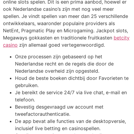
online slots spelen. Dit is een prima aanbod, hoewel er
ook Nederlandse casino’s zijn met nog veel meer
spellen. Je vindt spellen van meer dan 25 verschillende
ontwikkelaars, waaronder populaire providers als
NetEnt, Pragmatic Play en Microgaming. Jackpot slots,
Megaways gokkasten en traditionele fruitkasten
betcity
casino
zijn allemaal goed vertegenwoordigd.
Onze processen zijn gebaseerd op het
Nederlandse recht en de regels die door de
Nederlandse overheid zijn opgesteld.
Houd de beste boeken dichtbij door Favorieten te
gebruiken.
Je bereikt de service 24/7 via live chat, e-mail en
telefoon.
Bevestig desgevraagd uw account met
tweefactorauthenticatie.
De app bevat alle functies van de desktopversie,
inclusief live betting en casinospellen.