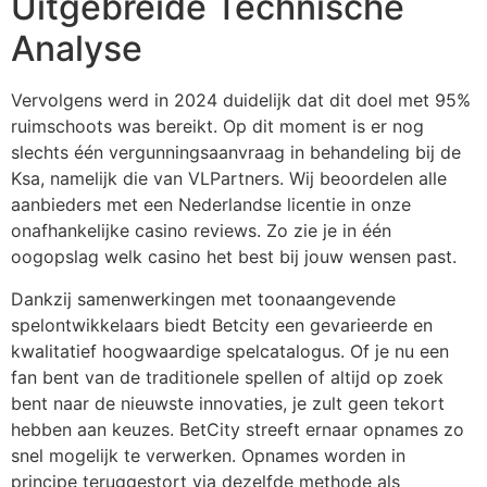
Uitgebreide Technische
Analyse
Vervolgens werd in 2024 duidelijk dat dit doel met 95%
ruimschoots was bereikt. Op dit moment is er nog
slechts één vergunningsaanvraag in behandeling bij de
Ksa, namelijk die van VLPartners. Wij beoordelen alle
aanbieders met een Nederlandse licentie in onze
onafhankelijke casino reviews. Zo zie je in één
oogopslag welk casino het best bij jouw wensen past.
Dankzij samenwerkingen met toonaangevende
spelontwikkelaars biedt Betcity een gevarieerde en
kwalitatief hoogwaardige spelcatalogus. Of je nu een
fan bent van de traditionele spellen of altijd op zoek
bent naar de nieuwste innovaties, je zult geen tekort
hebben aan keuzes. BetCity streeft ernaar opnames zo
snel mogelijk te verwerken. Opnames worden in
principe teruggestort via dezelfde methode als