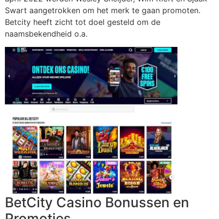
Swart aangetrokken om het merk te gaan promoten.
Betcity heeft zicht tot doel gesteld om de
naamsbekendheid o.a.
BetCity Casino Bonussen en
Promoties