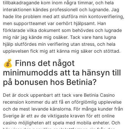
tillbakadragande kom inom några timmar, och hela
interaktionen kändes professionell och lugnande. Jag
hade lite problem med att slutföra min kontoverifiering,
men supportteamet var oerhört hjälpsamt. Han
förklarade vilka dokument som behövdes och lugnade
mig när jag kände mig osäker. Tack vare hans lugna
hjälp slutfördes min verifiering utan stress, och hela
upplevelsen fick mig att känna mig säker och stöttad.
💰 Finns det något
minimumodds att ta hänsyn till
på bonusen hos Betinia?
Det är dock uppenbart att tack vare Betinia Casino
recension kommer du att få en oförglömlig upplevelse
och de mest levande känslorna. För många kunder från
Sverige är ett av de viktigaste kraven för ett online
casino möjligheten att spela med mobila enheter. Och