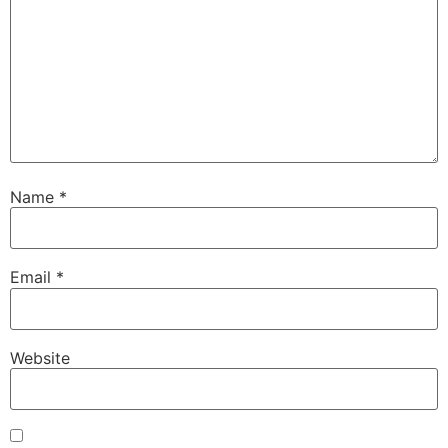
Name
*
Email
*
Website