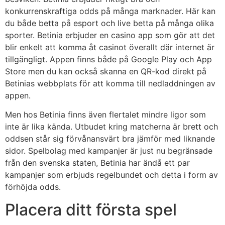
konkurrenskraftiga odds på många marknader. Här kan
du både betta på esport och live betta på många olika
sporter. Betinia erbjuder en casino app som gör att det
blir enkelt att komma åt casinot överallt där internet är
tillgängligt. Appen finns både på Google Play och App
Store men du kan också skanna en QR-kod direkt på
Betinias webbplats för att komma till nedladdningen av
appen.
Men hos Betinia finns även flertalet mindre ligor som
inte är lika kända. Utbudet kring matcherna är brett och
oddsen står sig förvånansvärt bra jämför med liknande
sidor. Spelbolag med kampanjer är just nu begränsade
från den svenska staten, Betinia har ändå ett par
kampanjer som erbjuds regelbundet och detta i form av
förhöjda odds.
Placera ditt första spel