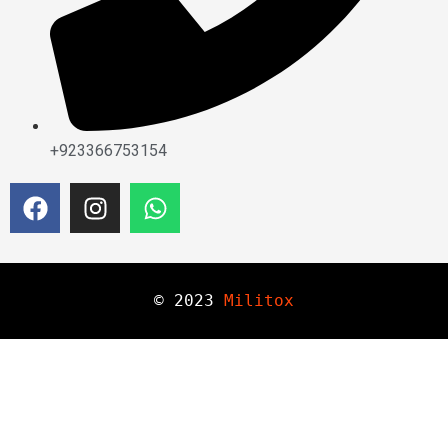
+923366753154
© 
2023
Militox