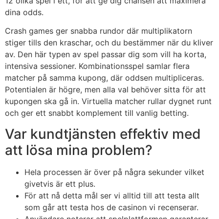
12 olika spel i ett, för att ge dig chansen att maximera
dina odds.
Crash games ger snabba rundor där multiplikatorn
stiger tills den kraschar, och du bestämmer när du kliver
av. Den här typen av spel passar dig som vill ha korta,
intensiva sessioner. Kombinationsspel samlar flera
matcher på samma kupong, där oddsen multipliceras.
Potentialen är högre, men alla val behöver sitta för att
kupongen ska gå in. Virtuella matcher rullar dygnet runt
och ger ett snabbt komplement till vanlig betting.
Var kundtjänsten effektiv med
att lösa mina problem?
Hela processen är över på några sekunder vilket
givetvis är ett plus.
För att nå detta mål ser vi alltid till att testa allt
som går att testa hos de casinon vi recenserar.
Användare noterar att spelplattformen garanterar