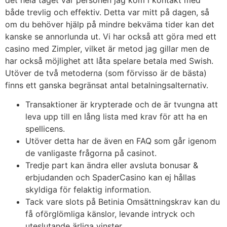
både trevlig och effektiv. Detta var mitt på dagen, så
om du behöver hjälp på mindre bekväma tider kan det
kanske se annorlunda ut. Vi har också att göra med ett
casino med Zimpler, vilket är metod jag gillar men de
har också möjlighet att låta spelare betala med Swish.
Utöver de två metoderna (som förvisso är de bästa)
finns ett ganska begränsat antal betalningsalternativ.
Transaktioner är krypterade och de är tvungna att
leva upp till en lång lista med krav för att ha en
spellicens.
Utöver detta har de även en FAQ som går igenom
de vanligaste frågorna på casinot.
Tredje part kan ändra eller avsluta bonusar &
erbjudanden och SpaderCasino kan ej hållas
skyldiga för felaktig information.
Tack vare slots på Betinia Omsättningskrav kan du
få oförglömliga känslor, levande intryck och
uteslutande ärliga vinster.