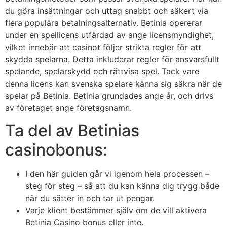
du göra insättningar och uttag snabbt och säkert via
flera populära betalningsalternativ. Betinia opererar
under en spellicens utfärdad av ange licensmyndighet,
vilket innebär att casinot följer strikta regler för att
skydda spelarna. Detta inkluderar regler för ansvarsfullt
spelande, spelarskydd och rättvisa spel. Tack vare
denna licens kan svenska spelare känna sig säkra när de
spelar på Betinia. Betinia grundades ange år, och drivs
av företaget ange företagsnamn.
Ta del av Betinias
casinobonus:
I den här guiden går vi igenom hela processen –
steg för steg – så att du kan känna dig trygg både
när du sätter in och tar ut pengar.
Varje klient bestämmer själv om de vill aktivera
Betinia Casino bonus eller inte.