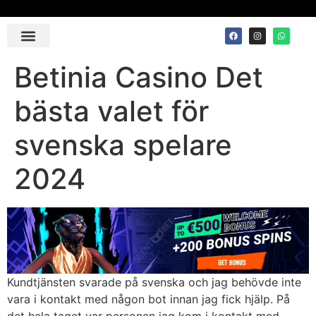
Contact Us
Betinia Casino Det
bästa valet för
svenska spelare
2024
Kundtjänsten svarade på svenska och jag behövde inte
vara i kontakt med någon bot innan jag fick hjälp. På
det hela taget var personen jag kom i kontakt med