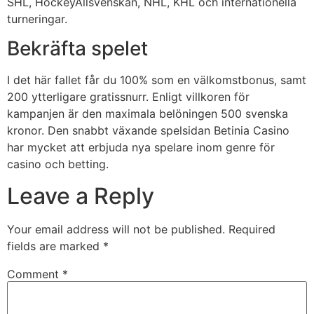
SHL, HockeyAllsvenskan, NHL, KHL och internationella
turneringar.
Bekräfta spelet
I det här fallet får du 100% som en välkomstbonus, samt
200 ytterligare gratissnurr. Enligt villkoren för
kampanjen är den maximala belöningen 500 svenska
kronor. Den snabbt växande spelsidan Betinia Casino
har mycket att erbjuda nya spelare inom genre för
casino och betting.
Leave a Reply
Your email address will not be published.
Required
fields are marked
*
Comment
*