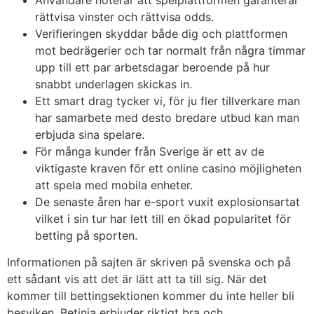
rättvisa vinster och rättvisa odds.
Verifieringen skyddar både dig och plattformen
mot bedrägerier och tar normalt från några timmar
upp till ett par arbetsdagar beroende på hur
snabbt underlagen skickas in.
Ett smart drag tycker vi, för ju fler tillverkare man
har samarbete med desto bredare utbud kan man
erbjuda sina spelare.
För många kunder från Sverige är ett av de
viktigaste kraven för ett online casino möjligheten
att spela med mobila enheter.
De senaste åren har e-sport vuxit explosionsartat
vilket i sin tur har lett till en ökad popularitet för
betting på sporten.
Informationen på sajten är skriven på svenska och på
ett sådant vis att det är lätt att ta till sig. När det
kommer till bettingsektionen kommer du inte heller bli
besviken. Betinia erbjuder riktigt bra och