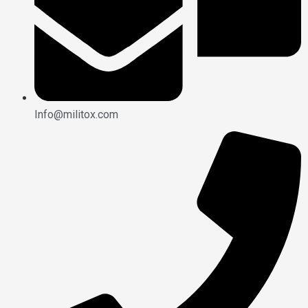
Info@militox.com