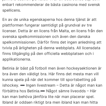
enbart rekommenderar de bästa casinona med svensk
spellicens.
En av de unika egenskaperna hos denna tjänst är att
plattformen fungerar samtidigt på grundval av tre
licenser. Detta är en licens från Malta, en licens från den
svenska spelkommissionen och även den danska
spelkommissionen. Därför finns det ingen anledning att
tvivla på ärligheten på denna webbplats. All licensdata
finns tillgänglig på den officiella webbplatsen och i
applikationerna.
Betinia är bäst på fotboll men även hockeysektionen är
bra även den väldigt bra. Här finns det mesta man vill
kunna spela på när det kommer till sportsbetting på
ishockey. ➖ Ingen livestream – Detta är något man kan
förbättra hos Betinia.➖ Något sämre liveodds – Här
kan man behöva jämföra lite när man placerar spel.
Ibland är oddsen riktigt bra men ibland kan man hitta