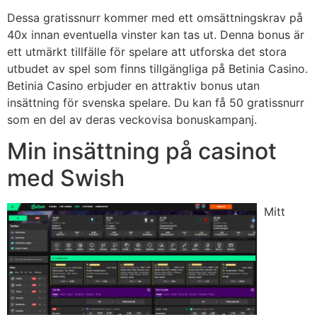
Dessa gratissnurr kommer med ett omsättningskrav på
40x innan eventuella vinster kan tas ut. Denna bonus är
ett utmärkt tillfälle för spelare att utforska det stora
utbudet av spel som finns tillgängliga på Betinia Casino.
Betinia Casino erbjuder en attraktiv bonus utan
insättning för svenska spelare. Du kan få 50 gratissnurr
som en del av deras veckovisa bonuskampanj.
Min insättning på casinot
med Swish
Mitt