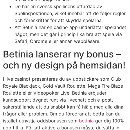
De har en svensk spellicens utfärdad av
Spelinspektionen, vilket innebär att de följer regler
och föreskrifter för att skydda spelarna.
Att Betinia har en casino app underlättar spelandet
något, men det går i princip lika bra att spela via
Safari, Chrome eller annan webbläsare.
Betinia lanserar ny bonus –
och ny design på hemsidan!
I live casinot presenteras du av uppstickare som Club
Royale Blackjack, Gold Vault Roulette, Mega Fire Blaze
Roulette eller Videopoker Live. Betinia erbjuder
kundsupport dygnet runt via livechatt och e-post,
säkerställande att du snabbt kan få hjälp med alla dina
frågor eller problem. Om du föredrar att betta kan du
istället utnyttja oddsbonusen som
betinia
ger dig 100%
upp till kr. För att aktivera bonusen måste du sätta in