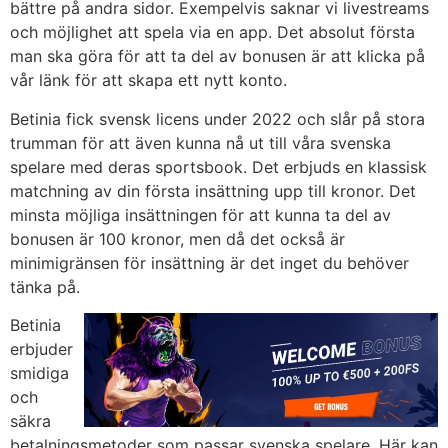
bättre på andra sidor. Exempelvis saknar vi livestreams
och möjlighet att spela via en app. Det absolut första
man ska göra för att ta del av bonusen är att klicka på
vår länk för att skapa ett nytt konto.
Betinia fick svensk licens under 2022 och slår på stora
trumman för att även kunna nå ut till våra svenska
spelare med deras sportsbook. Det erbjuds en klassisk
matchning av din första insättning upp till kronor. Det
minsta möjliga insättningen för att kunna ta del av
bonusen är 100 kronor, men då det också är
minimigränsen för insättning är det inget du behöver
tänka på.
Betinia
erbjuder
smidiga
och
säkra
betalningsmetoder som passar svenska spelare. Här kan