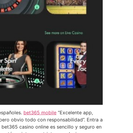
 españoles.
bet365 mobile
“Excelente app,
 pero obvio todo con responsabilidad”. Entra a
 bet365 casino online es sencillo y seguro en