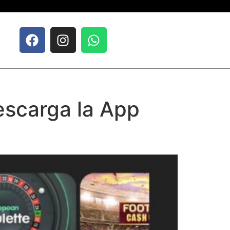
escarga la App