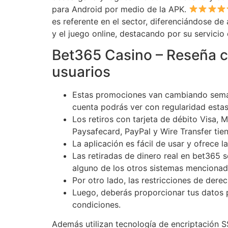
para Android por medio de la APK.
es referente en el sector, diferenciándose d
y el juego online, destacando por su servicio
Bet365 Casino – Reseña c
usuarios
Estas promociones van cambiando seman
cuenta podrás ver con regularidad estas
Los retiros con tarjeta de débito Visa, 
Paysafecard, PayPal y Wire Transfer tien
La aplicación es fácil de usar y ofrece 
Las retiradas de dinero real en bet365 
alguno de los otros sistemas mencionad
Por otro lado, las restricciones de dere
Luego, deberás proporcionar tus datos p
condiciones.
Además utilizan tecnología de encriptación S