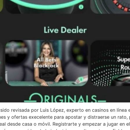
 sido revisada por Luis López, experto en casinos en línea
es y ofertas execelente para apostar y distraerse un rato,
eal desde casa o móvil. Registrarte y empezar a jugar en el