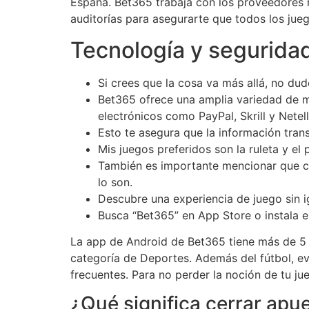
España. Bet365 trabaja con los proveedores m
auditorías para asegurarte que todos los jueg
Tecnología y segurida
Si crees que la cosa va más allá, no dud
Bet365 ofrece una amplia variedad de m
electrónicos como PayPal, Skrill y Nete
Esto te asegura que la información transm
Mis juegos preferidos son la ruleta y e
También es importante mencionar que cue
lo son.
Descubre una experiencia de juego sin i
Busca “Bet365” en App Store o instala el
La app de Android de Bet365 tiene más de 5 m
categoría de Deportes. Además del fútbol, eve
frecuentes. Para no perder la noción de tu j
¿Qué significa cerrar apu