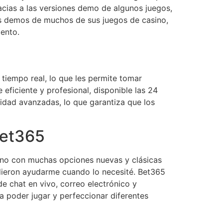
Gracias a las versiones demo de algunos juegos,
es demos de muchos de sus juegos de casino,
ento.
tiempo real, lo que les permite tomar
eficiente y profesional, disponible las 24
ridad avanzadas, lo que garantiza que los
bet365
sino con muchas opciones nuevas y clásicas
pudieron ayudarme cuando lo necesité. Bet365
 de chat en vivo, correo electrónico y
 a poder jugar y perfeccionar diferentes