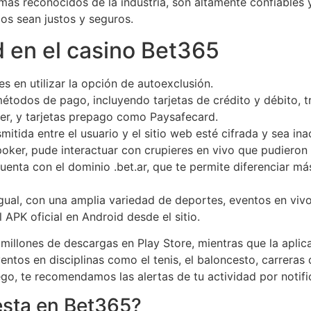
ás reconocidos de la industria, son altamente confiables y 
os sean justos y seguros.
d en el casino Bet365
es en utilizar la opción de autoexclusión.
étodos de pago, incluyendo tarjetas de crédito y débito, 
ller, y tarjetas prepago como Paysafecard.
itida entre el usuario y el sitio web esté cifrada y sea ina
l poker, pude interactuar con crupieres en vivo que pudiero
nta con el dominio .bet.ar, que te permite diferenciar más 
gual, con una amplia variedad de deportes, eventos en viv
 APK oficial en Android desde el sitio.
illones de descargas en Play Store, mientras que la aplic
ntos en disciplinas como el tenis, el baloncesto, carreras
uego, te recomendamos las alertas de tu actividad por notif
esta en Bet365?