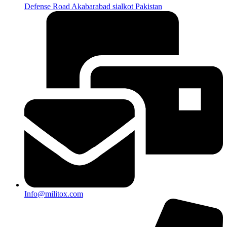
Defense Road Akabarabad sialkot Pakistan
Info@militox.com