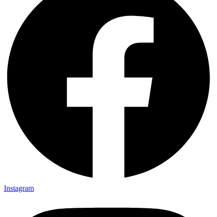
Instagram