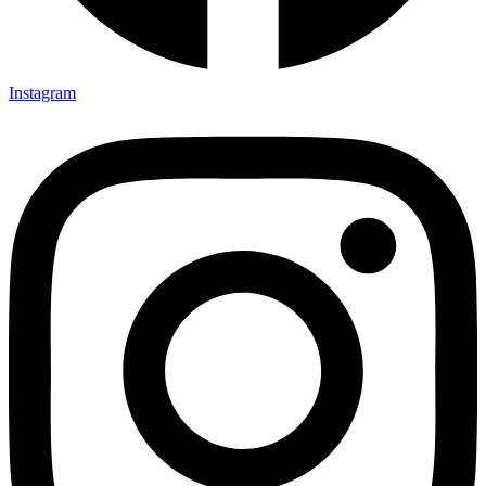
Instagram