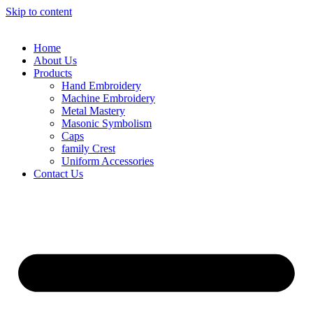
Skip to content
Home
About Us
Products
Hand Embroidery
Machine Embroidery
Metal Mastery
Masonic Symbolism
Caps
family Crest
Uniform Accessories
Contact Us