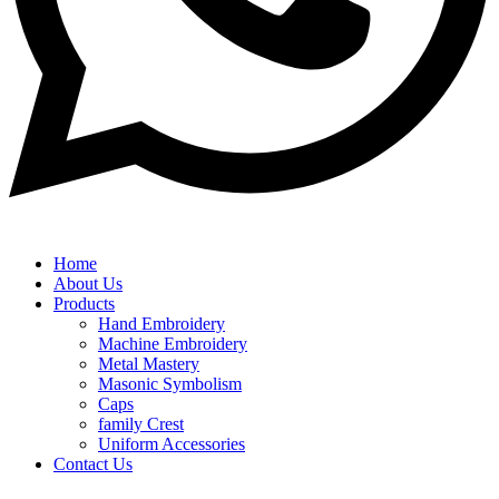
Home
About Us
Products
Hand Embroidery
Machine Embroidery
Metal Mastery
Masonic Symbolism
Caps
family Crest
Uniform Accessories
Contact Us