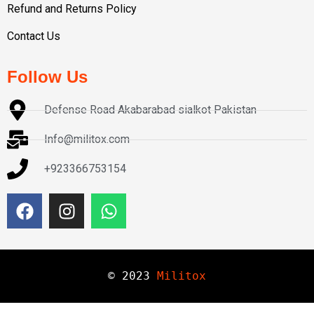
Refund and Returns Policy
Contact Us
Follow Us
Defense Road Akabarabad sialkot Pakistan
Info@militox.com
+923366753154
© 
2023
Militox