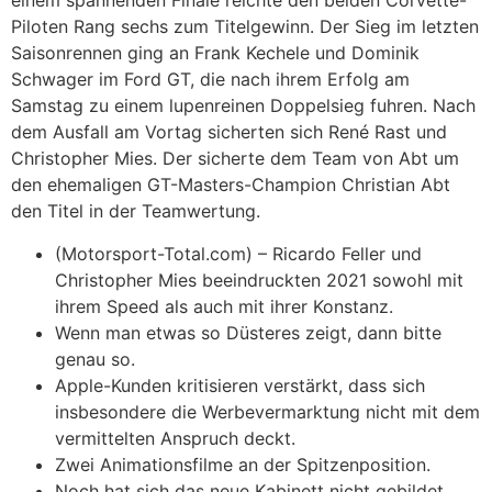
einem spannenden Finale reichte den beiden Corvette-
Piloten Rang sechs zum Titelgewinn. Der Sieg im letzten
Saisonrennen ging an Frank Kechele und Dominik
Schwager im Ford GT, die nach ihrem Erfolg am
Samstag zu einem lupenreinen Doppelsieg fuhren. Nach
dem Ausfall am Vortag sicherten sich René Rast und
Christopher Mies. Der sicherte dem Team von Abt um
den ehemaligen GT-Masters-Champion Christian Abt
den Titel in der Teamwertung.
(Motorsport-Total.com) – Ricardo Feller und
Christopher Mies beeindruckten 2021 sowohl mit
ihrem Speed als auch mit ihrer Konstanz.
Wenn man etwas so Düsteres zeigt, dann bitte
genau so.
Apple-Kunden kritisieren verstärkt, dass sich
insbesondere die Werbevermarktung nicht mit dem
vermittelten Anspruch deckt.
Zwei Animationsfilme an der Spitzenposition.
Noch hat sich das neue Kabinett nicht gebildet.