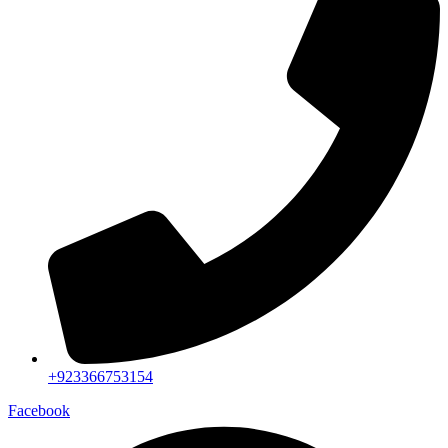
+923366753154
Facebook