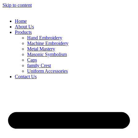
Skip to content
Home
About Us
Products
Hand Embroidery
Machine Embroidery
Metal Mastery
Masonic Symbolism
Caps
family Crest
Uniform Accessories
Contact Us