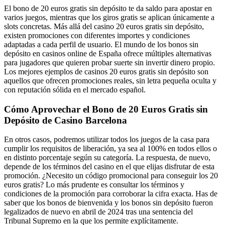
El bono de 20 euros gratis sin depósito te da saldo para apostar en
varios juegos, mientras que los giros gratis se aplican únicamente a
slots concretas. Más allá del casino 20 euros gratis sin depósito,
existen promociones con diferentes importes y condiciones
adaptadas a cada perfil de usuario. El mundo de los bonos sin
depósito en casinos online de España ofrece múltiples alternativas
para jugadores que quieren probar suerte sin invertir dinero propio.
Los mejores ejemplos de casinos 20 euros gratis sin depósito son
aquellos que ofrecen promociones reales, sin letra pequeña oculta y
con reputación sólida en el mercado español.
Cómo Aprovechar el Bono de 20 Euros Gratis sin
Depósito de Casino Barcelona
En otros casos, podremos utilizar todos los juegos de la casa para
cumplir los requisitos de liberación, ya sea al 100% en todos ellos o
en distinto porcentaje según su categoría. La respuesta, de nuevo,
depende de los términos del casino en el que elijas disfrutar de esta
promoción. ¿Necesito un código promocional para conseguir los 20
euros gratis? Lo más prudente es consultar los términos y
condiciones de la promoción para corroborar la cifra exacta. Has de
saber que los bonos de bienvenida y los bonos sin depósito fueron
legalizados de nuevo en abril de 2024 tras una sentencia del
Tribunal Supremo en la que los permite explícitamente.