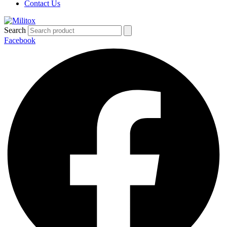
Contact Us
Search
Facebook