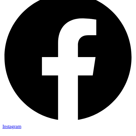
Instagram