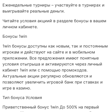
Еженедельные турниры – участвуйте в турнирах и
выигрывайте реальные деньги.
Читайте условия акциий в разделе бонусы в вашем
личном кабинете.
Бонусы 1win
1win бонусы доступны как новым, так и постоянным
игрокам и действуют на сайте и в мобильном
приложении. Все предложения имеют понятные
условия отыгрыша и активируются через личный
кабинет 1win или с помощью промокодов.
Актуальные акции регулярно обновляются и
позволяют увеличить игровой банк при ставках и
игре в казино.
Тип бонуса Условия
Приветственный бонус 1win До 500% на первый