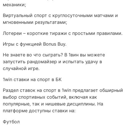
механики;
Виртуальный спорт с круглосуточными матчами и
мгновенными результатами;
Лотереи – короткие тиражи с простыми правилами.
Игры с функцией Bonus Buy.
Не знаете во что сыграть? В 1вин вы можете
запустить рандомайзер и испытать удачу в
случайной игре.
1win ставки на спорт в БК
Раздел ставок на спорт в 1win предлагает обширный
выбор спортивных событий, включая как
популярные, так и нишевые дисциплины. На
платформе доступны ставки на:
Футбол