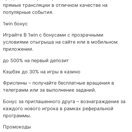
прямые трансляции в отличном качестве на
популярные события.
1win бонус
Играйте В 1win с бонусами с прозрачными
условиями отыгрыша на сайте или в мобильном
приложении.
до 500% на первый депозит
Кэшбэк до 30% на игры в казино
Фриспины – получайте бесплатные вращения в
телеграмм или за выполнение заданий.
Бонус за приглашенного друга – вознаграждение за
каждого нового игрока в рамках реферальной
программы.
Промокоды