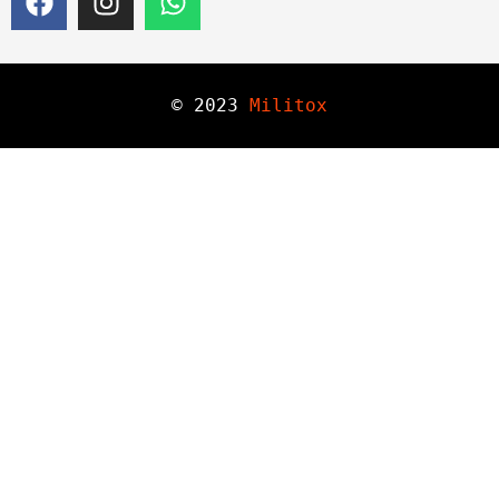
© 
2023
Militox