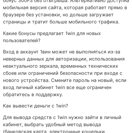
бонус 300FS без отыгрыша. Альтернативно доступна
мобильная версия сайта, которая работает прямо в
браузере без установки, но дольше загружает
страницы и тратит больше мобильного трафика.
Какие бонусы предлагает 1win для новых
пользователей?
Вход в аккаунт 1вин может не выполняться из-за
неверных данных для авторизации, использования
неактуального зеркала, временных технических
сбоев или ограничений безопасности при входе с
нового устройства. Смените пароль на новый, если
вход личный кабинет 1win все еще ограничен
обратитесь в поддержку.
Как вывести деньги с 1win?
Для вывода средств с 1win нужно зайти в личный
кабинет, выбрать удобный метод вывода
(банковская карта, электронные кошельки,