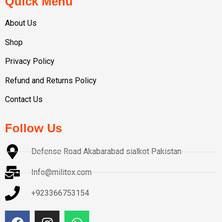
Quick Menu
About Us
Shop
Privacy Policy
Refund and Returns Policy
Contact Us
Follow Us
Defense Road Akabarabad sialkot Pakistan
Info@militox.com
+923366753154