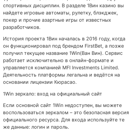
спортивных дисциплин. В разделе 1Вин казино вы
найдете игровые автоматы, рулетку, блэкджек,
покер и прочие азартные игры от известных
разработчиков.
История проекта 1Вин началась в 2016 году, когда
он функционировал под брендом FirstBet, а позже
получил текущее название 1Win(Ван Вин). Сервис
работает исключительно в онлайн-формате и
управляется компанией MFI Investments Limited.
Деятельность платформы легальна и ведётся на
основании лицензии Кюрасао.
1Win зеркало: вход на официальный сайт
Если основной сайт 1Win недоступен, вы можете
воспользоваться зеркалом – это безопасная версия
официального ресурса. Для входа используйте те
же данные: логин и пароль.