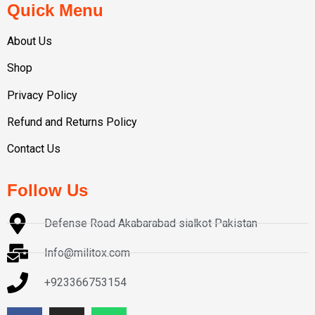
Quick Menu
About Us
Shop
Privacy Policy
Refund and Returns Policy
Contact Us
Follow Us
Defense Road Akabarabad sialkot Pakistan
Info@militox.com
+923366753154