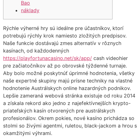
Bao
náklady
Rýchle výherné hry sú ideálne pre účastníkov, ktorí
potrebujú rýchly krok namiesto zložitých predpisov.
Naše funkcie dostávajú zmes alternatív v rôznych
kasínach, od každodenných
https://playfortunacasino.net/sk/app/
cash videohier
pre začiatočníkov až po obrovské týždenné turnaje.
Aby bolo možné poskytnúť úprimné hodnotenia, všetky
naše expertné skupiny majú prísne techniky na vlastné
hodnotenie Austrálskych online hazardných podnikov.
Lepšie zameraná webová stránka existuje od roku 2014
a získala rekord ako jedno z najefektívnejších krypto-
priateľských kasín otvorených pre austrálskych
profesionálov. Okrem pokies, nové kasíno prichádza so
stolmi so živými agentmi, ruletou, black-jackom a hrou s
okamžitými výhrami.