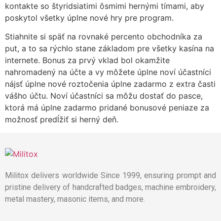
kontakte so štyridsiatimi ôsmimi hernými tímami, aby
poskytol všetky úplne nové hry pre program.
Stiahnite si späť na rovnaké percento obchodníka za
put, a to sa rýchlo stane základom pre všetky kasína na
internete. Bonus za prvý vklad bol okamžite
nahromadený na účte a vy môžete úplne noví účastníci
nájsť úplne nové roztočenia úplne zadarmo z extra časti
vášho účtu. Noví účastníci sa môžu dostať do pasce,
ktorá má úplne zadarmo pridané bonusové peniaze za
možnosť predĺžiť si herný deň.
Militox delivers worldwide Since 1999, ensuring prompt and
pristine delivery of handcrafted badges, machine embroidery,
metal mastery, masonic items, and more.