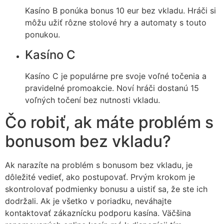
Kasíno B ponúka bonus 10 eur bez vkladu. Hráči si
môžu užiť rôzne stolové hry a automaty s touto
ponukou.
Kasíno C
Kasíno C je populárne pre svoje voľné točenia a
pravidelné promoakcie. Noví hráči dostanú 15
voľných točení bez nutnosti vkladu.
Čo robiť, ak máte problém s
bonusom bez vkladu?
Ak narazíte na problém s bonusom bez vkladu, je
dôležité vedieť, ako postupovať. Prvým krokom je
skontrolovať podmienky bonusu a uistiť sa, že ste ich
dodržali. Ak je všetko v poriadku, neváhajte
kontaktovať zákaznícku podporu kasína. Väčšina