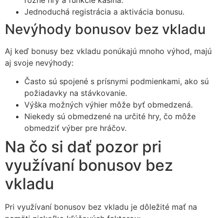
Jednoduchá registrácia a aktivácia bonusu.
Nevýhody bonusov bez vkladu
Aj keď bonusy bez vkladu ponúkajú mnoho výhod, majú
aj svoje nevýhody:
Často sú spojené s prísnymi podmienkami, ako sú
požiadavky na stávkovanie.
Výška možných výhier môže byť obmedzená.
Niekedy sú obmedzené na určité hry, čo môže
obmedziť výber pre hráčov.
Na čo si dať pozor pri
využívaní bonusov bez
vkladu
Pri využívaní bonusov bez vkladu je dôležité mať na