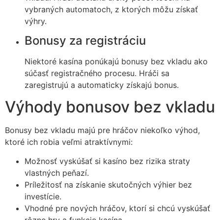
vybraných automatoch, z ktorých môžu získať
výhry.
Bonusy za registráciu
Niektoré kasína ponúkajú bonusy bez vkladu ako
súčasť registračného procesu. Hráči sa
zaregistrujú a automaticky získajú bonus.
Výhody bonusov bez vkladu
Bonusy bez vkladu majú pre hráčov niekoľko výhod,
ktoré ich robia veľmi atraktívnymi:
Možnosť vyskúšať si kasíno bez rizika straty
vlastných peňazí.
Príležitosť na získanie skutočných výhier bez
investície.
Vhodné pre nových hráčov, ktorí si chcú vyskúšať
rôzne hry a funkcie kasína.