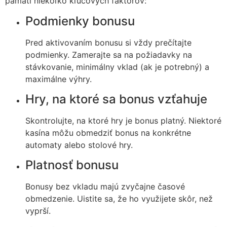
pamäti niekoľko kľúčových faktorov:
Podmienky bonusu
Pred aktivovaním bonusu si vždy prečítajte
podmienky. Zamerajte sa na požiadavky na
stávkovanie, minimálny vklad (ak je potrebný) a
maximálne výhry.
Hry, na ktoré sa bonus vzťahuje
Skontrolujte, na ktoré hry je bonus platný. Niektoré
kasína môžu obmedziť bonus na konkrétne
automaty alebo stolové hry.
Platnosť bonusu
Bonusy bez vkladu majú zvyčajne časové
obmedzenie. Uistite sa, že ho využijete skôr, než
vyprší.