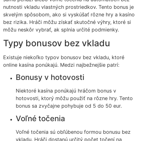
nutnosti vkladu vlastných prostriedkov. Tento bonus je
skvelým spôsobom, ako si vyskúšať rôzne hry a kasíno
bez rizika. Hráči môžu získať skutočné výhry, ktoré si
môžu neskôr vybrať, ak splnia určité podmienky.
Typy bonusov bez vkladu
Existuje niekoľko typov bonusov bez vkladu, ktoré
online kasína ponúkajú. Medzi najbežnejšie patrí:
Bonusy v hotovosti
Niektoré kasína ponúkajú hráčom bonus v
hotovosti, ktorý môžu použiť na rôzne hry. Tento
bonus sa zvyčajne pohybuje od 5 do 50 eur.
Voľné točenia
Voľné točenia sú obľúbenou formou bonusu bez
vkladu. Hráči dostanú určitý počet točení na