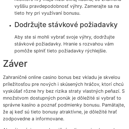
vyššiu pravdepodobnosť výhry. Zamerajte sa na
tieto hry pri využívaní bonusu.
Dodržujte stávkové požiadavky
Aby ste si mohli vybrať svoje výhry, dodržujte
stávkové požiadavky. Hranie s rozvahou vám
pomôže splniť tieto požiadavky rýchlejšie.
Záver
Zahraničné online casino bonus bez vkladu je skvelou
príležitosťou pre nových i skúsených hráčov, ktorí chcú
vyskúšať rôzne hry bez rizika straty vlastných peňazí. S
množstvom dostupných ponúk je dôležité si vybrať to
správne kasíno a poznať podmienky bonusu. Pamätajte,
že aj keď sú tieto bonusy atraktívne, je dôležité hrať
zodpovedne a informovane.