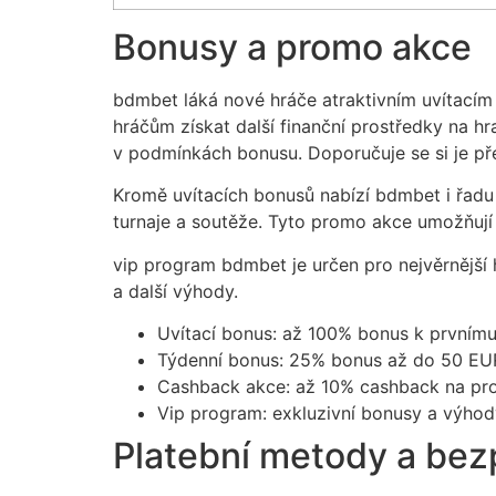
Bonusy a promo akce
bdmbet láká nové hráče atraktivním uvítacím
hráčům získat další finanční prostředky na hr
v podmínkách bonusu. Doporučuje se si je pře
Kromě uvítacích bonusů nabízí bdmbet i řadu 
turnaje a soutěže. Tyto promo akce umožňují 
vip program bdmbet je určen pro nejvěrnější 
a další výhody.
Uvítací bonus: až 100% bonus k prvním
Týdenní bonus: 25% bonus až do 50 EU
Cashback akce: až 10% cashback na pr
Vip program: exkluzivní bonusy a výhody
Platební metody a be