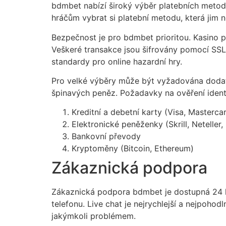
bdmbet nabízí široký výběr platebních metod,
hráčům vybrat si platební metodu, která jim 
Bezpečnost je pro bdmbet prioritou. Kasino p
Veškeré transakce jsou šifrovány pomocí SSL 
standardy pro online hazardní hry.
Pro velké výběry může být vyžadována dodateč
špinavých peněz. Požadavky na ověření ident
Kreditní a debetní karty (Visa, Masterca
Elektronické peněženky (Skrill, Neteller,
Bankovní převody
Kryptoměny (Bitcoin, Ethereum)
Zákaznická podpora
Zákaznická podpora bdmbet je dostupná 24 ho
telefonu. Live chat je nejrychlejší a nejpoho
jakýmkoli problémem.