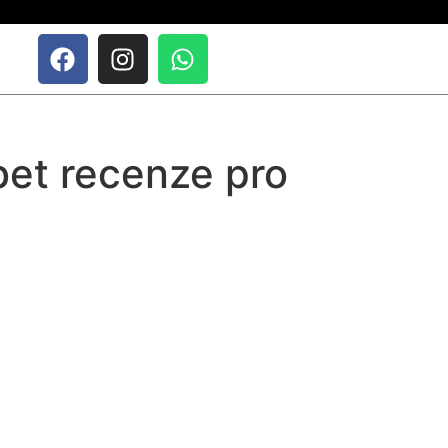
et recenze pro