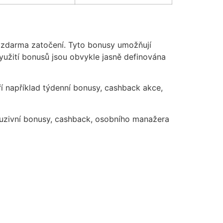
i zdarma zatočení. Tyto bonusy umožňují
 využití bonusů jsou obvykle jasně definována
ří například týdenní bonusy, cashback akce,
xkluzivní bonusy, cashback, osobního manažera