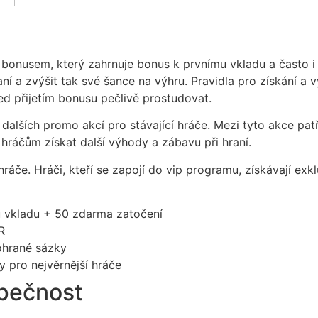
 bonusem, který zahrnuje bonus k prvnímu vkladu a často 
aní a zvýšit tak své šance na výhru. Pravidla pro získání a
d přijetím bonusu pečlivě prostudovat.
dalších promo akcí pro stávající hráče. Mezi tyto akce pat
hráčům získat další výhody a zábavu při hraní.
hráče. Hráči, kteří se zapojí do vip programu, získávají e
u vkladu + 50 zdarma zatočení
R
ohrané sázky
 pro nejvěrnější hráče
zpečnost