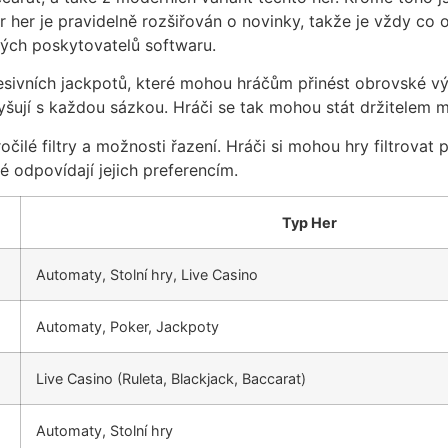
 her je pravidelně rozšiřován o novinky, takže je vždy co ob
ých poskytovatelů softwaru.
esivních jackpotů, které mohou hráčům přinést obrovské vý
vyšují s každou sázkou. Hráči se tak mohou stát držitelem
ilé filtry a možnosti řazení. Hráči si mohou hry filtrovat 
ré odpovídají jejich preferencím.
Typ Her
Automaty, Stolní hry, Live Casino
Automaty, Poker, Jackpoty
Live Casino (Ruleta, Blackjack, Baccarat)
Automaty, Stolní hry