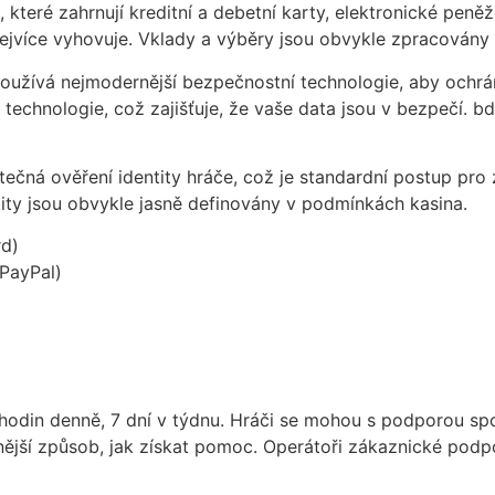
 které zahrnují kreditní a debetní karty, elektronické pe
nejvíce vyhovuje. Vklady a výběry jsou obvykle zpracovány 
oužívá nejmodernější bezpečnostní technologie, aby ochrán
technologie, což zajišťuje, že vaše data jsou v bezpečí. b
ná ověření identity hráče, což je standardní postup pro z
ity jsou obvykle jasně definovány v podmínkách kasina.
rd)
 PayPal)
din denně, 7 dní v týdnu. Hráči se mohou s podporou spoji
dlnější způsob, jak získat pomoc. Operátoři zákaznické podp