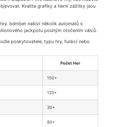
jevovat. Kvalita grafiky a herní zážitky jsou
hry. bdmbet nabízí několik automatů s
 milionového jackpotu pouhým otočením válců.
podle poskytovatele, typu hry, funkcí nebo
Počet Her
150+
120+
30+
80+