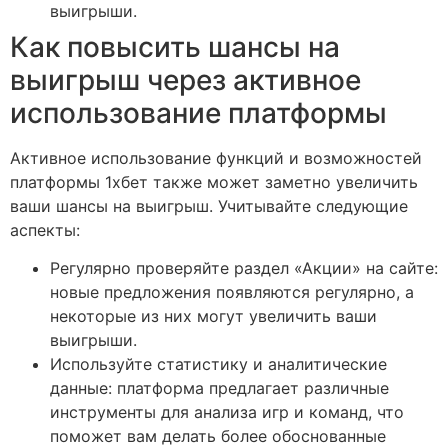
выигрыши.
Как повысить шансы на
выигрыш через активное
использование платформы
Активное использование функций и возможностей
платформы 1хбет также может заметно увеличить
ваши шансы на выигрыш. Учитывайте следующие
аспекты:
Регулярно проверяйте раздел «Акции» на сайте:
новые предложения появляются регулярно, а
некоторые из них могут увеличить ваши
выигрыши.
Используйте статистику и аналитические
данные: платформа предлагает различные
инструменты для анализа игр и команд, что
поможет вам делать более обоснованные