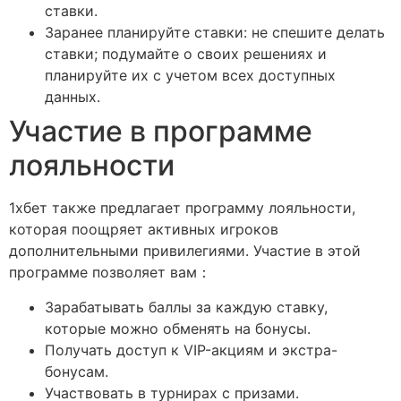
ставки.
Заранее планируйте ставки: не спешите делать
ставки; подумайте о своих решениях и
планируйте их с учетом всех доступных
данных.
Участие в программе
лояльности
1хбет также предлагает программу лояльности,
которая поощряет активных игроков
дополнительными привилегиями. Участие в этой
программе позволяет вам：
Зарабатывать баллы за каждую ставку,
которые можно обменять на бонусы.
Получать доступ к VIP-акциям и экстра-
бонусам.
Участвовать в турнирах с призами.