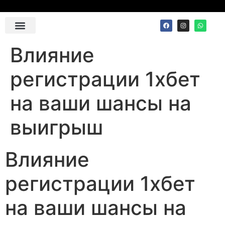
Contact Us
Влияние
регистрации 1хбет
на ваши шансы на
выигрыш
Влияние
регистрации 1хбет
на ваши шансы на