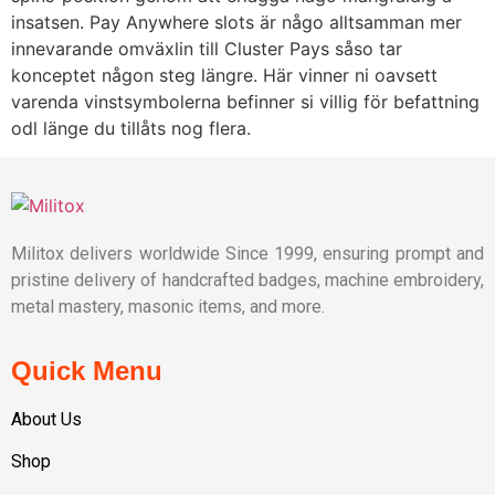
insatsen. Pay Anywhere slots är någo alltsamman mer
innevarande omväxlin till Cluster Pays såso tar
konceptet någon steg längre. Här vinner ni oavsett
varenda vinstsymbolerna befinner si villig för befattning
odl länge du tillåts nog flera.
Militox delivers worldwide Since 1999, ensuring prompt and
pristine delivery of handcrafted badges, machine embroidery,
metal mastery, masonic items, and more.
Quick Menu
About Us
Shop