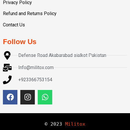
Privacy Policy
Refund and Returns Policy
Contact Us
Follow Us
Defense Road Akabarabad sialkot Pakistan
Info@militox.com
+923366753154
© 
2023
Militox