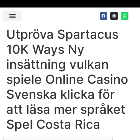
Contact Us
Utpröva Spartacus
10K Ways Ny
insättning vulkan
spiele Online Casino
Svenska klicka för
att läsa mer språket
Spel Costa Rica