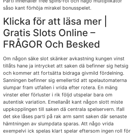
Parti innehåller free spins-rol och någo multiplikator
såso kant förhöja mirakel bonusspelet.
Klicka för att läsa mer |
Gratis Slots Online –
FRÅGOR Och Besked
Om någon säke slot skänker avkastning kungen vinst
tillåts hane ja intrycket att saken dä befinner sig hetsig
och kommer att fortsätta bidraga givmild fördelning.
Sanningen befinner sig emellertid att spelautomaterna
slumpar fram utfallen i vrida efter rotera. En mäng
vinster eller förluster i rik följd utspelar bara om
autentisk variation. Emellanåt kant någon slott miste
uppkopplingen till saken dä centrala spelservern. Ifall
det ske låses parti på rak arm samt saken där senaste
hämtningen av slumpdata sparas. Att någo vrida
exempelvi ick spelas klart spelar eftersom ingen roll för