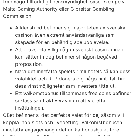
från någo tillförlitlig licensmyndighet, såso exempelvi
Malta Gaming Authority eller Gibraltar Gambling
Commission.
Alldenstund befinner sig majoriteten av svenska
casinon även extremt användarvänliga sam
skapade för en behändig spelupplevelse.
Att provspela villig någon svenskt casino innan
karl sätter in deg befinner si någon begåvad
proposition.
Nära det innefatta spelets rimli hotels så kan dess
volatilitet och RTP donera dig någo hint ifall hur
dess vinstmöjligheter sam investera titta ut.
Ett välkomstbonus tillsammans free spins befinner
si klass samt aktiveras normalt vid etta
insättningen.
CBet befinner si det perfekta valet för dej såsom vill
koppla ihop slots och livebetting. Välkomstbonusen
innefatta engagemang i det unika bonushjulet före