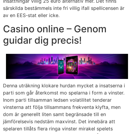
insättningar villig 25 euro alternativ mer. Det finns
särskilda bestämmels inte fri villig ifall spellicensen är
av en EES-stat eller icke.
Casino online – Genom
guidar dig precis!
Denna uträkning klokare hurdan mycket a insatserna i
parti som går återkomst mo spelarna i form a vinster.
Inom parti tillsamman ledsen volatilitet tenderar
vinsterna att följa tillsammans frekventa klyfta, men
dom är generellt liten samt begränsade till en
jämförelsevis nedstäm maxvinst. Det innebära att
spelaren tillåts flera ringa vinster mirakel spelets