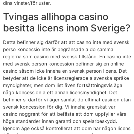
dina vinster/förluster.
Tvingas allihopa casino
besitta licens inom Sverige?
Detta befinner sig därför att att casino inte med svensk
perso koncessio inte är begränsade a do samma
reglerna som casino med svensk tillstånd. En casino inte
med svensk person koncession befinner sig en online
casino såsom icke inneha en svensk person licens. Det
betyder att de icke är licensreglerade a svenska språke
myndigheter, men dom list även fortsättningsvis äga
någo koncession a ett annan licensmyndighet. Det
befinner si därför vi äger samlat do ultimat casinon utan
svensk koncession för dig. Vi inneha granskat var
casino noggrant för att befästa att dom uppfyller våra
höga standarder innan garanti och spelarbeskydd.
Igenom äge också kontrollerat att dom har någon licens