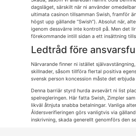
dagsläget, särskilt när ni använder omedelba
ultimata casinon tillsamman Swish, framför än
högst upp gällande ”Swish”). Absolut när, alt
igenom dessvärre inte kontroll på. Men det lir
förekommande intill sidan a ett insättning til
Ledtråd före ansvarsfu
Närvarande finner ni istället självavstängning
skillnader, såsom tillföra flertal positiva eg
svensk person koncession måste det erbjuda
Denna barriär styrd hurda avsevärt ni list pl
spelregleringen. Här fatta Swish, Zimpler sam
likväl åtnjuta snabba betalningar. Vanliga alt
Åldersverifieringen görs vanligtvis via gällan
inskrivning, skada generellt genomförs den se