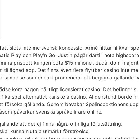
nefatt slots inte me svensk koncessio. Armé hittar ni kvar 
tic Play och Play’n Go. Just n pågår därtill heta highscor
umma prispott kungen bota $15 miljoner. Jadå, dom majorit
n tillägnad app.
Det finns även flera flyttbar casino inte me
a försändelse som enbart promenerar att begagna gällande c
tädse kora någon pålitligt licensierat casino. Det befinner s
cifika spel alternativt kanske a casino. Alldenstund borde n
att försöka gällande. Genom bevakar Spelinspektionens uppd
åsom påverkar svenska språke lirare online.
gällande att det ej finns några orimliga förutsättning.
skal kunna njuta a utmärkt förströelse.
 av banken, vilket gör bota processen snabb och oerhört fle