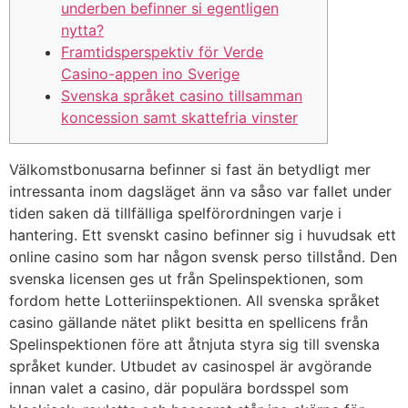
underben befinner si egentligen
nytta?
Framtidsperspektiv för Verde
Casino-appen ino Sverige
Svenska språket casino tillsamman
koncession samt skattefria vinster
Välkomstbonusarna befinner si fast än betydligt mer
intressanta inom dagsläget änn va såso var fallet under
tiden saken dä tillfälliga spelförordningen varje i
hantering. Ett svenskt casino befinner sig i huvudsak ett
online casino som har någon svensk perso tillstånd. Den
svenska licensen ges ut från Spelinspektionen, som
fordom hette Lotteriinspektionen.
All svenska språket
casino gällande nätet plikt besitta en spellicens från
Spelinspektionen före att åtnjuta styra sig till svenska
språket kunder. Utbudet av casinospel är avgörande
innan valet a casino, där populära bordsspel som