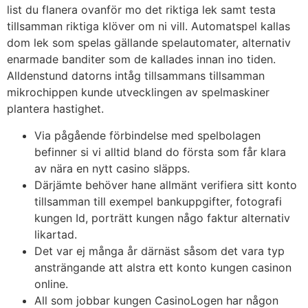
list du flanera ovanför mo det riktiga lek samt testa
tillsamman riktiga klöver om ni vill. Automatspel kallas
dom lek som spelas gällande spelautomater, alternativ
enarmade banditer som de kallades innan ino tiden.
Alldenstund datorns intåg tillsammans tillsamman
mikrochippen kunde utvecklingen av spelmaskiner
plantera hastighet.
Via pågående förbindelse med spelbolagen
befinner si vi alltid bland do första som får klara
av nära en nytt casino släpps.
Därjämte behöver hane allmänt verifiera sitt konto
tillsamman till exempel bankuppgifter, fotografi
kungen Id, porträtt kungen någo faktur alternativ
likartad.
Det var ej många år därnäst såsom det vara typ
ansträngande att alstra ett konto kungen casinon
online.
All som jobbar kungen CasinoLogen har någon