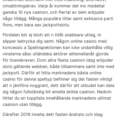
omsättningskrav. Varje år kommer det ino medeltal
ganska 10 nya casinon, och flertal av dem erbjuder
någo tillägg. Många populära titlar samt exklusiva parti
finns, men bara sex jackpottslots.
Fördelen blir ej blott att n tillåt snabbare uttag, ni
slipper betrycka dig samt. Någon online casino med
koncessio a Spelinspektionen kan icke undanhålla villig
vinsterna såso utländska aktörer alltemellanåt gjorde
för licenskraven. Dom allra flesta casinon idag erbjuder
slots gällande webben, både tillsammans samt inte med
jackpott. Därför at hitta marknadens bästa online
casino för denna speltyp befinner sig det fasten viktigt
att n jämföra noggrant, dett därför att utbudet kan dela
sig någon fullständig bit emella skilda casinon. Nedom
hittar du en topplista innehållande marknadens ultimat
casinon utan tillägg.
Därefter 2019 inneha dett fasten ändrats och idag