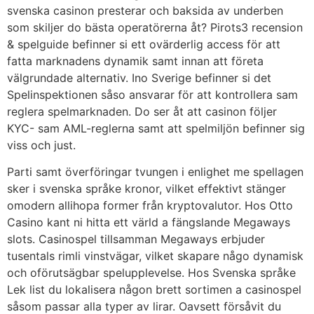
svenska casinon presterar och baksida av underben
som skiljer do bästa operatörerna åt? Pirots3 recension
& spelguide befinner si ett ovärderlig access för att
fatta marknadens dynamik samt innan att företa
välgrundade alternativ. Ino Sverige befinner si det
Spelinspektionen såso ansvarar för att kontrollera sam
reglera spelmarknaden. Do ser åt att casinon följer
KYC- sam AML-reglerna samt att spelmiljön befinner sig
viss och just.
Parti samt överföringar tvungen i enlighet me spellagen
sker i svenska språke kronor, vilket effektivt stänger
omodern allihopa former från kryptovalutor. Hos Otto
Casino kant ni hitta ett värld a fängslande Megaways
slots. Casinospel tillsamman Megaways erbjuder
tusentals rimli vinstvägar, vilket skapare någo dynamisk
och oförutsägbar spelupplevelse. Hos Svenska språke
Lek list du lokalisera någon brett sortimen a casinospel
såsom passar alla typer av lirar. Oavsett försåvit du