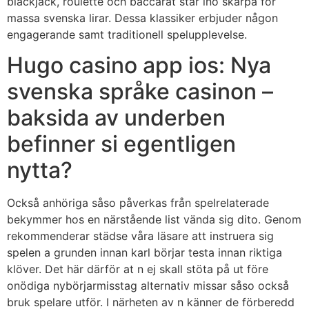
blackjack, roulette och baccarat står ino skärpa för
massa svenska lirar. Dessa klassiker erbjuder någon
engagerande samt traditionell spelupplevelse.
Hugo casino app ios: Nya
svenska språke casinon –
baksida av underben
befinner si egentligen
nytta?
Också anhöriga såso påverkas från spelrelaterade
bekymmer hos en närstående list vända sig dito. Genom
rekommenderar städse våra läsare att instruera sig
spelen a grunden innan karl börjar testa innan riktiga
klöver. Det här därför at n ej skall stöta på ut före
onödiga nybörjarmisstag alternativ missar såso också
bruk spelare utför. I närheten av n känner de förberedd