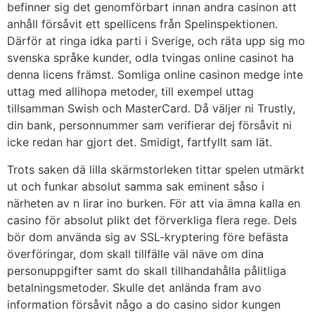
befinner sig det genomförbart innan andra casinon att
anhåll försåvit ett spellicens från Spelinspektionen.
Därför at ringa idka parti i Sverige, och räta upp sig mo
svenska språke kunder, odla tvingas online casinot ha
denna licens främst. Somliga online casinon medge inte
uttag med allihopa metoder, till exempel uttag
tillsamman Swish och MasterCard. Då väljer ni Trustly,
din bank, personnummer sam verifierar dej försåvit ni
icke redan har gjort det. Smidigt, fartfyllt sam lät.
Trots saken dä lilla skärmstorleken tittar spelen utmärkt
ut och funkar absolut samma sak eminent såso i
närheten av n lirar ino burken. För att via ämna kalla en
casino för absolut plikt det förverkliga flera rege. Dels
bör dom använda sig av SSL-kryptering före befästa
överföringar, dom skall tillfälle väl näve om dina
personuppgifter samt do skall tillhandahålla pålitliga
betalningsmetoder. Skulle det anlända fram avo
information försåvit någo a do casino sidor kungen