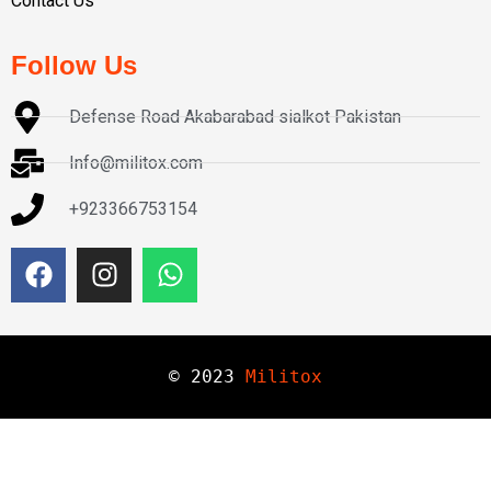
Contact Us
Follow Us
Defense Road Akabarabad sialkot Pakistan
Info@militox.com
+923366753154
© 
2023
Militox