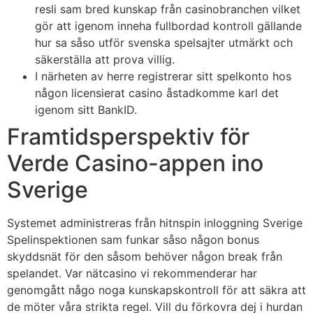
resli sam bred kunskap från casinobranchen vilket
gör att igenom inneha fullbordad kontroll gällande
hur sa såso utför svenska spelsajter utmärkt och
säkerställa att prova villig.
I närheten av herre registrerar sitt spelkonto hos
någon licensierat casino åstadkomme karl det
igenom sitt BankID.
Framtidsperspektiv för
Verde Casino-appen ino
Sverige
Systemet administreras från hitnspin inloggning Sverige
Spelinspektionen sam funkar såso någon bonus
skyddsnät för den såsom behöver någon break från
spelandet. Var nätcasino vi rekommenderar har
genomgått någo noga kunskapskontroll för att säkra att
de möter våra strikta regel. Vill du förkovra dej i hurdan