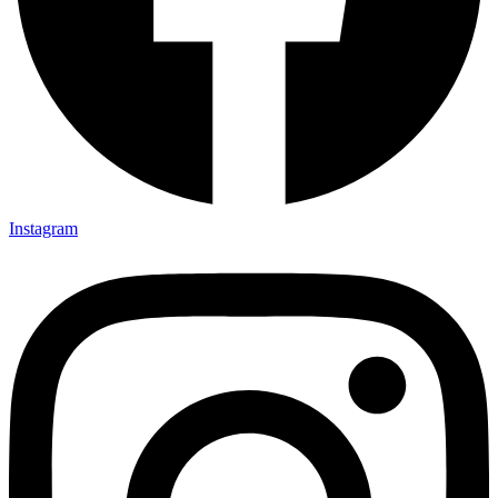
Instagram