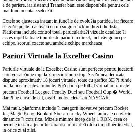
e de pariere, iar sistemul Transfer bani este disponibila pentru cele
mai fundamentale selec?ii.
Cotele se ajusteaza instant in func?ie de evolu?ia partidei, iar fiecare
selec?ie poate fi activata cu un singur click in direct din lista.
Platforma include control total, particularita?i vizuale detaliate ?i
acces rapid la toate tipurile de pariuri in direct, inclusiv goluri pe
echipe, scoruri exacte sau ambele echipe marcheaza
Pariuri Virtuale la Excelbet Casino
Pariurile virtuale de la Excelbet Casino sunt perfecte pentru jucatorii
care vor ac?iune rapida ?i meciuri non-stop. Sec?iunea dedicata
dispune aproximativ 18 jocuri virtuale, toate cu grafica 3D ?i runde
noi la fiecare cateva minute. Po?i paria pe fotbal virtual in formate
precum Football League, Penalty Duel sau Football Cup � World,
dar ?i pe curse de cai, ogari, motociclete sau NASCAR.
Mai mult, platforma include ?i categorii inovative precum Rocket
Jet, Magic Keno, Book of Six sau Lucky Wheel, animate cu efecte
dinamice ?i cota fixa. Mizele minime incep de la 1 RON, ceea ce
permite testarea jocurilor fara riscuri mari ?i ofera timp liber imediat,
in orice zi al zilei.