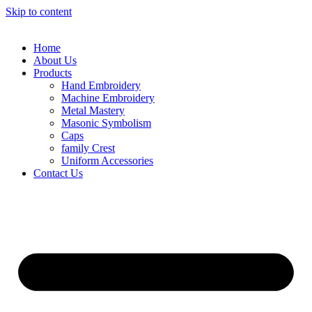
Skip to content
Home
About Us
Products
Hand Embroidery
Machine Embroidery
Metal Mastery
Masonic Symbolism
Caps
family Crest
Uniform Accessories
Contact Us