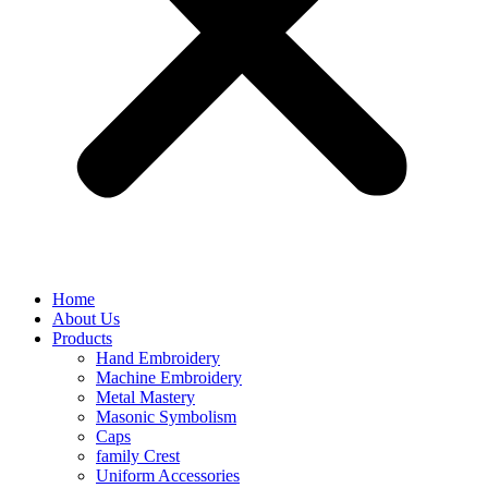
Home
About Us
Products
Hand Embroidery
Machine Embroidery
Metal Mastery
Masonic Symbolism
Caps
family Crest
Uniform Accessories