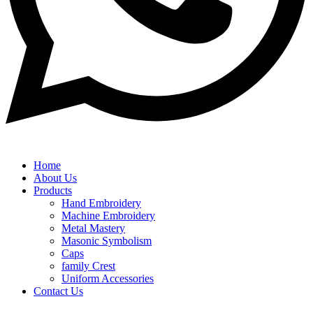
Home
About Us
Products
Hand Embroidery
Machine Embroidery
Metal Mastery
Masonic Symbolism
Caps
family Crest
Uniform Accessories
Contact Us