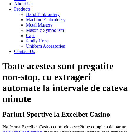
About Us
Products
Hand Embroidery
Machine Embroidery
Metal Mastery
Masonic Symbolism
Caps
family Crest
Uniform Accessories
Contact Us
Toate acestea sunt pregatite
non-stop, cu extrageri
automate la intervale de cateva
minute
Pariuri Sportive la Excelbet Casino
Platforma Excelbet Casino cuprinde o sec?iune completa de pariuri