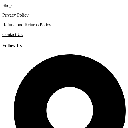
Shop
Privacy Policy
Refund and Returns Policy
Contact Us
Follow Us