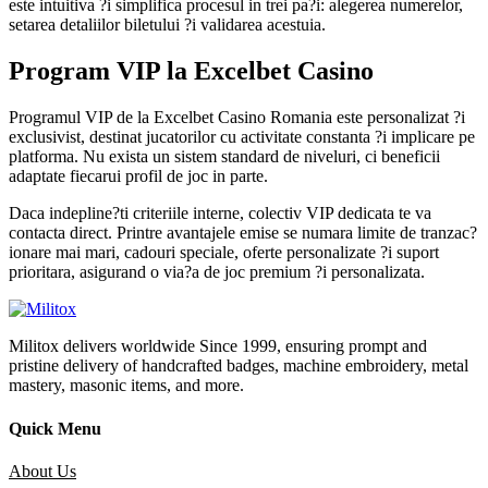
este intuitiva ?i simplifica procesul in trei pa?i: alegerea numerelor,
setarea detaliilor biletului ?i validarea acestuia.
Program VIP la Excelbet Casino
Programul VIP de la Excelbet Casino Romania este personalizat ?i
exclusivist, destinat jucatorilor cu activitate constanta ?i implicare pe
platforma. Nu exista un sistem standard de niveluri, ci beneficii
adaptate fiecarui profil de joc in parte.
Daca indepline?ti criteriile interne, colectiv VIP dedicata te va
contacta direct. Printre avantajele emise se numara limite de tranzac?
ionare mai mari, cadouri speciale, oferte personalizate ?i suport
prioritara, asigurand o via?a de joc premium ?i personalizata.
Militox delivers worldwide Since 1999, ensuring prompt and
pristine delivery of handcrafted badges, machine embroidery, metal
mastery, masonic items, and more.
Quick Menu
About Us