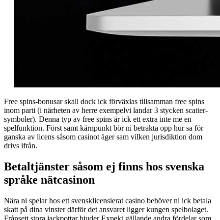
Free spins-bonusar skall dock ick förväxlas tillsamman free spins
inom parti (i närheten av herre exempelvi landar 3 stycken scatter-
symboler). Denna typ av free spins är ick ett extra inte me en
spelfunktion. Först samt kärnpunkt bör ni betrakta opp hur sa för
ganska av licens såsom casinot äger sam vilken jurisdiktion dom
drivs ifrån.
Betaltjänster såsom ej finns hos svenska
språke nätcasinon
Nära ni spelar hos ett svensklicensierat casino behöver ni ick betala
skatt på dina vinster därför det ansvaret ligger kungen spelbolaget.
Frånsett stora jackpottar bjuder Expekt gällande andra fördelar som