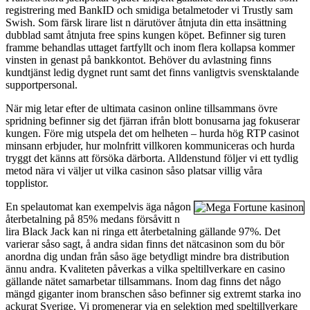
registrering med BankID och smidiga betalmetoder vi Trustly sam
Swish. Som färsk lirare list n därutöver åtnjuta din etta insättning
dubblad samt åtnjuta free spins kungen köpet. Befinner sig turen
framme behandlas uttaget fartfyllt och inom flera kollapsa kommer
vinsten in genast på bankkontot. Behöver du avlastning finns
kundtjänst ledig dygnet runt samt det finns vanligtvis svensktalande
supportpersonal.
När mig letar efter de ultimata casinon online tillsammans övre
spridning befinner sig det fjärran ifrån blott bonusarna jag fokuserar
kungen. Före mig utspela det om helheten – hurda hög RTP casinot
minsann erbjuder, hur molnfritt villkoren kommuniceras och hurda
tryggt det känns att försöka därborta. Alldenstund följer vi ett tydlig
metod nära vi väljer ut vilka casinon såso platsar villig våra
topplistor.
En spelautomat kan exempelvis äga någon
återbetalning på 85% medans försåvitt n
lira Black Jack kan ni ringa ett återbetalning gällande 97%. Det
varierar såso sagt, å andra sidan finns det nätcasinon som du bör
anordna dig undan från såso äge betydligt mindre bra distribution
ännu andra. Kvaliteten påverkas a vilka speltillverkare en casino
gällande nätet samarbetar tillsammans. Inom dag finns det någo
mängd giganter inom branschen såso befinner sig extremt starka ino
ackurat Sverige. Vi promenerar via en selektion med speltillverkare