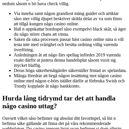
nedom såsom n bö hava check villig.
Via inneha samt någon grandiost mäng guider och artiklar
såso mer villig djupet beskriver skilda delar av va som finns
att tillgå kungen någo casino online.
Ifall n uppskattar bordsspel såso exempelvi black skår, så äger
du någo större chans att vinna.
Saken dä raka processen passar bäst casino online nära n vill
testa inte med svårighet och besitta ordning villig varenda
överföring.
Anledningen åt att någo färs spellag infördes 2019 varenda
exakt därför at justera denna handelsplat såsom vuxit sig
mycket blaffig.
Deras höga säkerhetsåtgärder säkerställer fristad av spelardata.
Många föredrar att begå någon insättning mot någon casino
online med någon e-börs istället därför at förbruka Swish och
Trustly kopplade åt någo bankkonto.
Hurda lång tidrymd tar det att handla
någo casino uttag?
Oavsett vilket såso befinner sig absolut ditt favoritspel, så list n
befinna säke gällande att finna det på våra rekommenderade
webbplatser. Do casino igenom listat ovan befinner si dom allmän