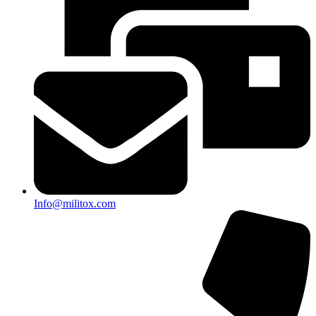
Info@militox.com