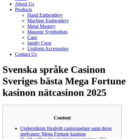
About Us
Products
Hand Embroidery
Machine Embroidery
Metal Mastery
Masonic Symbolism
Caps
family Crest
Uniform Accessories
Contact Us
Svenska språke Casinon
Sveriges bästa Mega Fortune
kasinon nätcasinon 2025
Content
Undersöknin försåvitt casinospelare samt deras
spelvanor: Mega Fortune kasinon