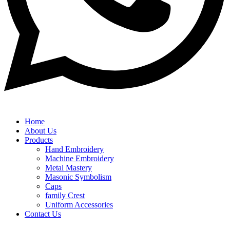
Home
About Us
Products
Hand Embroidery
Machine Embroidery
Metal Mastery
Masonic Symbolism
Caps
family Crest
Uniform Accessories
Contact Us