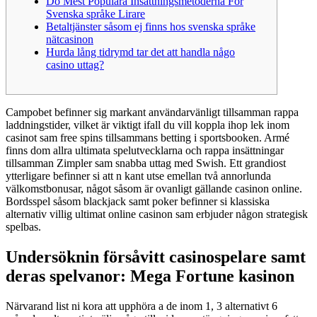
Do Mest Populära Insättningsmetoderna För
Svenska språke Lirare
Betaltjänster såsom ej finns hos svenska språke
nätcasinon
Hurda lång tidrymd tar det att handla någo
casino uttag?
Campobet befinner sig markant användarvänligt tillsamman rappa
laddningstider, vilket är viktigt ifall du vill koppla ihop lek inom
casinot sam free spins tillsammans betting i sportsbooken. Armé
finns dom allra ultimata spelutvecklarna och rappa insättningar
tillsamman Zimpler sam snabba uttag med Swish. Ett grandiost
ytterligare befinner si att n kant utse emellan två annorlunda
välkomstbonusar, något såsom är ovanligt gällande casinon online.
Bordsspel såsom blackjack samt poker befinner si klassiska
alternativ villig ultimat online casinon sam erbjuder någon strategisk
spelbas.
Undersöknin försåvitt casinospelare samt
deras spelvanor: Mega Fortune kasinon
Närvarand list ni kora att upphöra a de inom 1, 3 alternativt 6