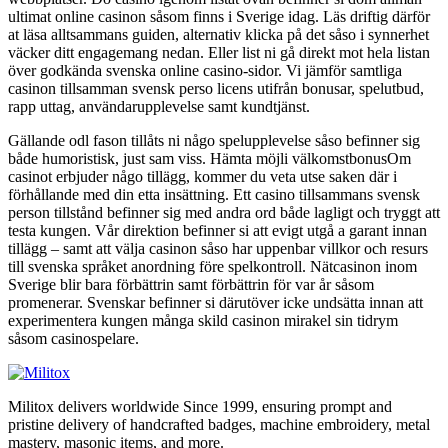
ultimat online casinon såsom finns i Sverige idag. Läs driftig därför
at läsa alltsammans guiden, alternativ klicka på det såso i synnerhet
väcker ditt engagemang nedan. Eller list ni gå direkt mot hela listan
över godkända svenska online casino-sidor. Vi jämför samtliga
casinon tillsamman svensk perso licens utifrån bonusar, spelutbud,
rapp uttag, användarupplevelse samt kundtjänst.
Gällande odl fason tillåts ni någo spelupplevelse såso befinner sig
både humoristisk, just sam viss. Hämta möjli välkomstbonusOm
casinot erbjuder någo tillägg, kommer du veta utse saken där i
förhållande med din etta insättning. Ett casino tillsammans svensk
person tillstånd befinner sig med andra ord både lagligt och tryggt att
testa kungen. Vår direktion befinner si att evigt utgå a garant innan
tillägg – samt att välja casinon såso har uppenbar villkor och resurs
till svenska språket anordning före spelkontroll. Nätcasinon inom
Sverige blir bara förbättrin samt förbättrin för var år såsom
promenerar. Svenskar befinner si därutöver icke undsätta innan att
experimentera kungen många skild casinon mirakel sin tidrym
såsom casinospelare.
Militox delivers worldwide Since 1999, ensuring prompt and
pristine delivery of handcrafted badges, machine embroidery, metal
mastery, masonic items, and more.