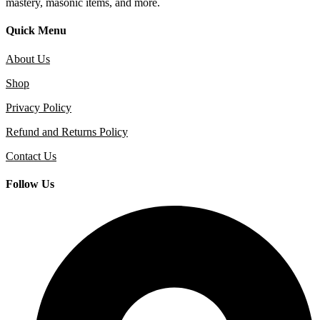
mastery, masonic items, and more.
Quick Menu
About Us
Shop
Privacy Policy
Refund and Returns Policy
Contact Us
Follow Us