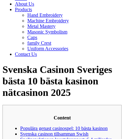
About Us
Products
Hand Embroidery
Machine Embroidery
Metal Mastery
Masonic Symbolism
Caps
family Crest
Uniform Accessories
Contact Us
Svenska Casinon Sveriges
bästa 10 bästa kasinon
nätcasinon 2025
Content
Populära genast casinospel: 10 bästa kasinon
Svenska casinon tillsamman Swish