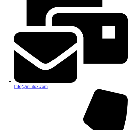
Info@militox.com