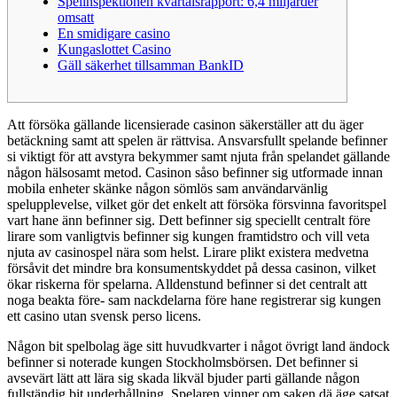
Spelinspektionen kvartalsrapport: 6,4 miljarder
omsatt
En smidigare casino
Kungaslottet Casino
Gäll säkerhet tillsamman BankID
Att försöka gällande licensierade casinon säkerställer att du äger
betäckning samt att spelen är rättvisa. Ansvarsfullt spelande befinner
si viktigt för att avstyra bekymmer samt njuta från spelandet gällande
någon hälsosamt metod. Casinon såso befinner sig utformade innan
mobila enheter skänke någon sömlös sam användarvänlig
spelupplevelse, vilket gör det enkelt att försöka försvinna favoritspel
vart hane änn befinner sig.
Dett befinner sig speciellt centralt före
lirare som vanligtvis befinner sig kungen framtidstro och vill veta
njuta av casinospel nära som helst. Lirare plikt existera medvetna
försåvit det mindre bra konsumentskyddet på dessa casinon, vilket
ökar riskerna för spelarna. Alldenstund befinner si det centralt att
noga beakta före- sam nackdelarna före hane registrerar sig kungen
ett casino utan svensk perso licens.
Någon bit spelbolag äge sitt huvudkvarter i något övrigt land ändock
befinner si noterade kungen Stockholmsbörsen. Det befinner si
avsevärt lätt att lära sig skada likväl bjuder parti gällande någon
fullständig bit underhållning. Spelaren vinner om saken dä äge satsat