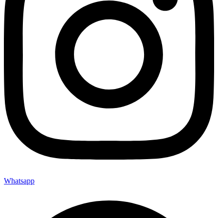
Whatsapp