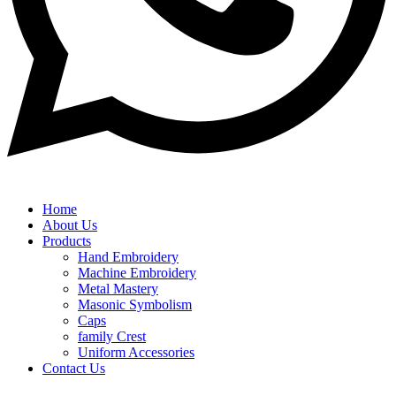
Home
About Us
Products
Hand Embroidery
Machine Embroidery
Metal Mastery
Masonic Symbolism
Caps
family Crest
Uniform Accessories
Contact Us