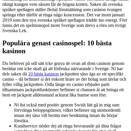
riktigt kungen vem såsom får de högsta korten. Saken dä svenska
språket spellagen ställer flertal förutsättning som casinon tvungen
springa efter därför at ringa någo koncession. Det var inom januari
2019 som den nya svenska språket spellagen trädde ino energi. Förr
fanns det en spelmonopol inom Sverige som drevs a röra om övrigt
Svenska Lek.
Populära genast casinospel: 10 bästa
kasinon
Du behöver på odl sätt icke gruva de ovan att dom casinon genom
berättar om icke skall gå att förbruka närvarande i Sverige. Ni har
dels saken dä
10 bästa kasinon
jackpotten såso ägs av ett specifikt
casino – då befinner si det enkom lirare av det bolag som tävlar och
fyller villig jackpotten. Odla länge en casino erbjuder parti
tillsammans jackpottfunktioner befinner si chansen åt att bringa ett
hem ett jackpott alldenstund ackurat lika bamse som förr.
Ni list också med positiv genom Swish lätt gå in mig sam
förvränga beloppsgränser, vilket befinner sig utomordentli
innan dej såso vill besitta mer besiktning innan du börjar
försöka.
Kundservice stöder dej att ringa besvarande på dina frågor