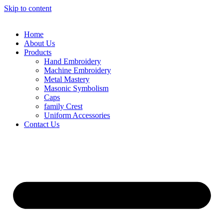
Skip to content
Home
About Us
Products
Hand Embroidery
Machine Embroidery
Metal Mastery
Masonic Symbolism
Caps
family Crest
Uniform Accessories
Contact Us