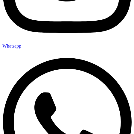
Whatsapp