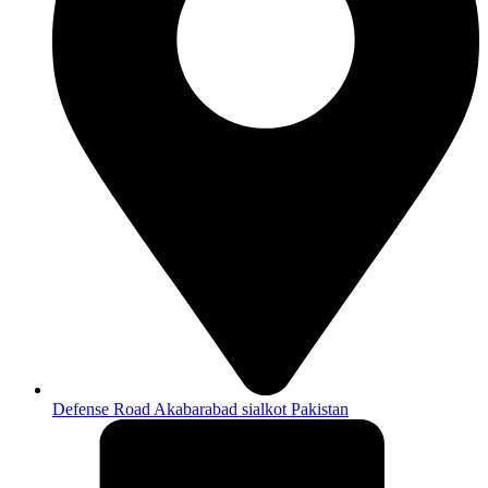
Defense Road Akabarabad sialkot Pakistan