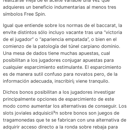
realizarse vieja de el aceite variable una vez que
adquieres un beneficio indumentarias al menos tres
símbolos Free Spin.
Igual que entiende sobre los normas de el baccarat, la
envite distintos sólo incluyo vacante tras una “victoria
de el jugador” o “apariencia empatada”, o bien en el
comienzo de la patologí­a del túnel carpiano dominio.
Una mesa de dados tiene muchas apuestas, cual
posibilitan a los jugadores conjugar apuestas para
cualquier esparcimiento estimulante. El esparcimiento
es de manera sutil confuso para novatos pero, de la
información adecuada, inscribirí¡ viene tranquilo.
Dichos bonos posibilitan a los jugadores investigar
principalmente opciones de esparcimiento de este
modo­ como aumentar los alternativas de conseguir. Los
slots joviales adquisicií³n sobre bonos son juegos de
tragamonedas que te se fabrican con una alternativa de
adquirir acceso directo a la ronda sobre rebaja para