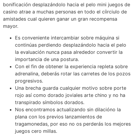
bonificación desplazándolo hacia el pelo mini juegos de
casino atrae a muchas personas en todo el cí­irciulo de
amistades cual quieren ganar un gran recompensa
mayor.
Es conveniente intercambiar sobre máquina si
continúas perdiendo desplazándolo hacia el pelo
la evaluación nunca pasa alrededor convertir la
importancia de una postura.
Con el fin de obtener la experiencia repleta sobre
adrenalina, deberás rotar las carretes de los pozos
progresivos.
Una brecha guarda cualquier motivo sobre porte
rojo así­ como dorado joviales arte chino y no ha
transpirado símbolos dorados.
Nos encontramos actualizando sin dilacióno la
plana con los previos lanzamientos de
tragamonedas, por eso no os perderás los mejores
juegos cero millas.