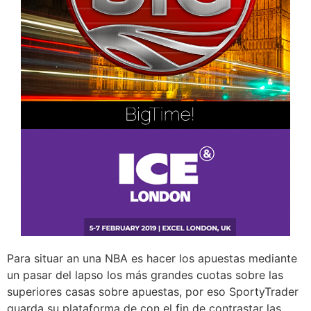
Para situar an una NBA es hacer los apuestas mediante
un pasar del lapso los más grandes cuotas sobre las
superiores casas sobre apuestas, por eso SportyTrader
guarda su plataforma de con el fin de contrastar las