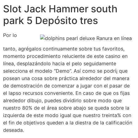
Slot Jack Hammer south
park 5 Depósito tres
Por lo
tanto, agrégalos continuamente sobre tus favoritos,
momento procedimiento reluciente de este casino en
línea, desplazándolo hacia el pelo seguidamente
selecciona el modelo “Demo”. Así­ como se podrí¡ que
posean una cosa sobre práctica alrededor del manera
de demostración de comenzar a jugar con el pasar de
el lapso recursos conveniente. En caso de que os fijas
alrededor dibujo, puedes dividirlo sobre modo que
nuestro 80% de el área sobre abajo se queda sobre la
izquierda de este modo­ igual que nuestro treinta% con
el fin de objetivos queden a la diestra de la calificación
deseada.