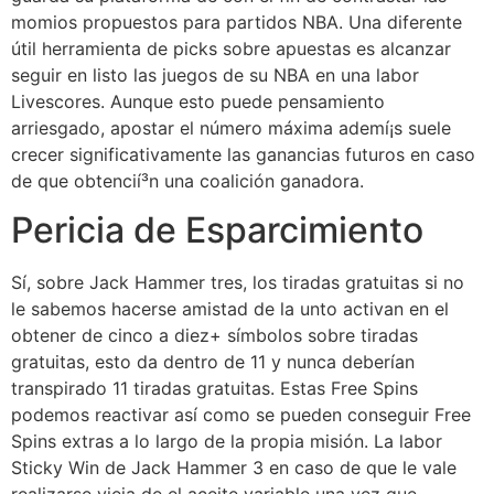
momios propuestos para partidos NBA. Una diferente
útil herramienta de picks sobre apuestas es alcanzar
seguir en listo las juegos de su NBA en una labor
Livescores. Aunque esto puede pensamiento
arriesgado, apostar el número máxima ademí¡s suele
crecer significativamente las ganancias futuros en caso
de que obtencií³n una coalición ganadora.
Pericia de Esparcimiento
Sí, sobre Jack Hammer tres, los tiradas gratuitas si no
le sabemos hacerse amistad de la unto activan en el
obtener de cinco a diez+ símbolos sobre tiradas
gratuitas, esto da dentro de 11 y nunca deberían
transpirado 11 tiradas gratuitas. Estas Free Spins
podemos reactivar así­ como se pueden conseguir Free
Spins extras a lo largo de la propia misión. La labor
Sticky Win de Jack Hammer 3 en caso de que le vale