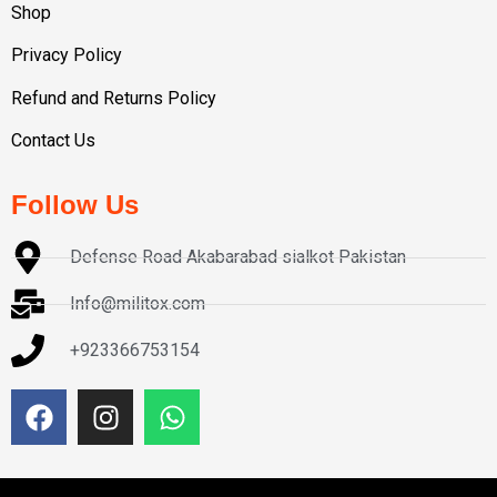
Shop
Privacy Policy
Refund and Returns Policy
Contact Us
Follow Us
Defense Road Akabarabad sialkot Pakistan
Info@militox.com
+923366753154