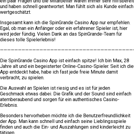
ein paar Fragen und die Mitarbeiter waren immer sehr hilfsbereit
und haben schnell geantwortet. Man fühlt sich als Kunde einfach
wertgeschätzt.
Insgesamt kann ich die SpinGrande Casino App nur empfehlen.
Egal, ob man ein Anfänger oder ein erfahrener Spieler ist, hier
wird jeder fündig. Vielen Dank an das SpinGrande-Team für
dieses tolle Spielerlebnis!
—————————————————————————————————————
Die SpinGrande Casino App ist einfach spitze! Ich bin Max, 28
Jahre alt und ein begeisterter Online-Casino-Spieler. Seit ich die
App entdeckt habe, habe ich fast jede freie Minute damit
verbracht, zu spielen.
Die Auswahl an Spielen ist riesig und es ist für jeden
Geschmack etwas dabei. Die Grafik und der Sound sind einfach
atemberaubend und sorgen für ein authentisches Casino-
Erlebnis.
Besonders hervorheben möchte ich die Benutzerfreundlichkeit
der App. Man kann schnell und einfach seine Lieblingsspiele
finden und auch die Ein- und Auszahlungen sind kinderleicht zu
tätigen.