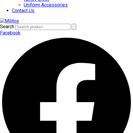
Uniform Accessories
Contact Us
Search
Facebook