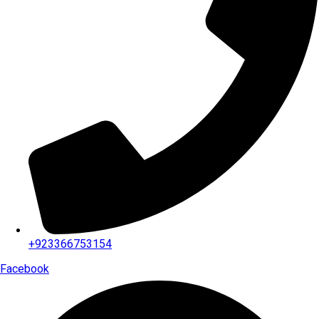
+923366753154
Facebook