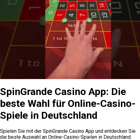
SpinGrande Casino App: Die
beste Wahl für Online-Casino-
Spiele in Deutschland
Spielen Sie mit der SpinGrande Casino App und entdecken Sie
die beste Auswahl an Online-Casino-Spielen in Deutschland.