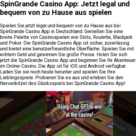
SpinGrande Casino App: Jetzt legal und
bequem von zu Hause aus spielen
Spielen Sie jetzt legal und bequem von zu Hause aus bei
SpinGrande Casino App in Deutschland. Genießen Sie eine
breite Palette von Casinospielen wie Slots, Roulette, Blackjack
und Poker. Die SpinGrande Casino App ist sicher, zuverlässig
und bietet eine benutzerfreundliche Oberfläche. Spielen Sie mit
echtem Geld und gewinnen Sie große Preise. Holen Sie sich
jetzt die SpinGrande Casino App und beginnen Sie Ihr Abenteuer
im Online-Casino. Die App ist für iOS und Android verfügbar.
Laden Sie sie noch heute herunter und spielen Sie Ihre
Lieblingsspiele. Probieren Sie es aus und erleben Sie den
Nervenkitzel des Glücksspiels bei SpinGrande Casino App!