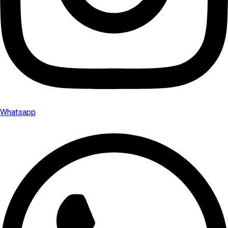
Whatsapp