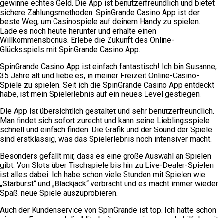
gewinne echtes Geld. Die App ist benutzerfreundlich und bietet
sichere Zahlungsmethoden. SpinGrande Casino App ist der
beste Weg, um Casinospiele auf deinem Handy zu spielen.
Lade es noch heute herunter und erhalte einen
Willkommensbonus. Erlebe die Zukunft des Online-
Glücksspiels mit SpinGrande Casino App.
SpinGrande Casino App ist einfach fantastisch! Ich bin Susanne,
35 Jahre alt und liebe es, in meiner Freizeit Online-Casino-
Spiele zu spielen. Seit ich die SpinGrande Casino App entdeckt
habe, ist mein Spielerlebnis auf ein neues Level gestiegen.
Die App ist übersichtlich gestaltet und sehr benutzerfreundlich.
Man findet sich sofort zurecht und kann seine Lieblingsspiele
schnell und einfach finden. Die Grafik und der Sound der Spiele
sind erstklassig, was das Spielerlebnis noch intensiver macht.
Besonders gefällt mir, dass es eine große Auswahl an Spielen
gibt. Von Slots über Tischspiele bis hin zu Live-Dealer-Spielen
ist alles dabei. Ich habe schon viele Stunden mit Spielen wie
„Starburst“ und „Blackjack“ verbracht und es macht immer wieder
Spaß, neue Spiele auszuprobieren.
Auch der Kundenservice von SpinGrande ist top. Ich hatte schon