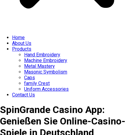
Home
About Us
Products
Hand Embroidery
Machine Embroidery
Metal Mastery
Masonic Symbolism
Caps
family Crest
Uniform Accessories
Contact Us
SpinGrande Casino App:
Genießen Sie Online-Casino-
Spiele in Deutschland