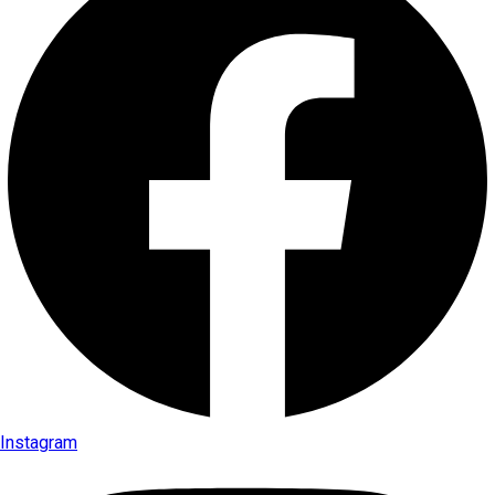
Instagram