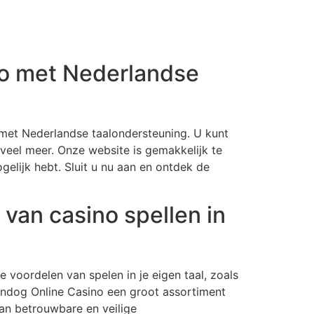
no met Nederlandse
 met Nederlandse taalondersteuning. U kunt
 veel meer. Onze website is gemakkelijk te
gelijk hebt. Sluit u nu aan en ontdek de
van casino spellen in
e voordelen van spelen in je eigen taal, zoals
indog Online Casino een groot assortiment
van betrouwbare en veilige