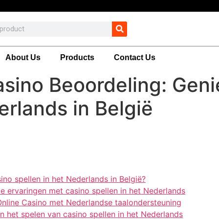
About Us
Products
Contact Us
sino Beoordeling: Geni
erlands in België
no spellen in het Nederlands in België?
e ervaringen met casino spellen in het Nederlands
Online Casino met Nederlandse taalondersteuning
 het spelen van casino spellen in het Nederlands