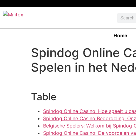
Home
Spindog Online Ca
Spelen in het Ned
Table
Spindog Online Casino: Hoe speelt u casi
Spindog Online Casino Beoordeling: Onz
Belgische Spelers: Welkom bij Spindog 
Spindog Online Casino: De voordelen van