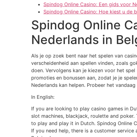
Spindog Online Casino: Een gids voor Ne
Spindog Online Casino: Hoe kiest u de b
Spindog Online Ca
Nederlands in Bel
Als je op zoek bent naar het spelen van casin
verscheidenheid aan spellen vinden, zoals go
doen. Vervolgens kan je kiezen voor het spel 
promoties en bonussen aan, zodat je je speler
Nederlands kan helpen. Probeer het vandaag no
In English:
If you are looking to play casino games in Du
slot machines, blackjack, roulette and poke
to play and play it in Dutch. Spindog Online
If you need help, there is a customer service 