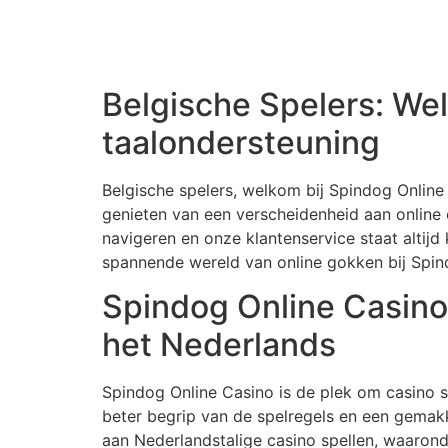
Belgische Spelers: We
taalondersteuning
Belgische spelers, welkom bij Spindog Online
genieten van een verscheidenheid aan online 
navigeren en onze klantenservice staat altijd
spannende wereld van online gokken bij Spin
Spindog Online Casino:
het Nederlands
Spindog Online Casino is de plek om casino spe
beter begrip van de spelregels en een gemak
aan Nederlandstalige casino spellen, waarond