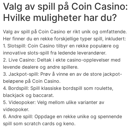
Valg av spill på Coin Casino:
Hvilke muligheter har du?
Valg av spill på Coin Casino er rikt unik og omfattende.
Her finner du en rekke forskjellige typer spill, inkludert:
1. Slotspill: Coin Casino tilbyr en rekke populære og
innovative slots-spill fra ledende leverandører.
2. Live Casino: Deltak i ekte casino-opplevelser med
levende dealere og andre spillere.
3. Jackpot-spill: Prøv å vinne en av de store jackpot-
beløpene på Coin Casino.
4. Bordspill: Spill klassiske bordspill som roulette,
blackjack og baccarat.
5. Videopoker: Velg mellom ulike varianter av
videopoker.
6. Andre spill: Oppdage en rekke unike og spennende
spill som scratch cards og keno.