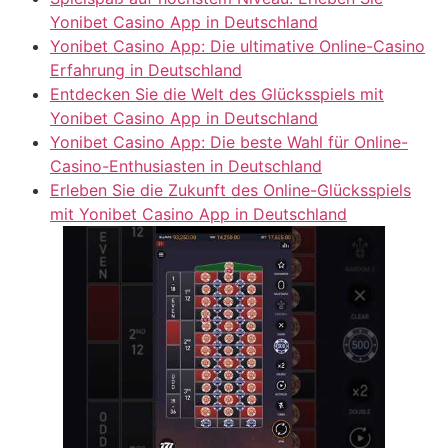
Yonibet Casino App in Deutschland
Yonibet Casino App: Die ultimative Online-Casino
Erfahrung in Deutschland
Entdecken Sie die Welt des Glücksspiels mit
Yonibet Casino App in Deutschland
Yonibet Casino App: Die beste Wahl für Online-
Casino-Enthusiasten in Deutschland
Erleben Sie die Zukunft des Online-Glücksspiels
mit Yonibet Casino App in Deutschland