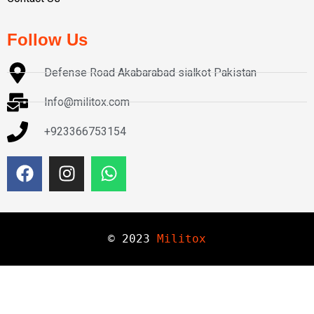
Follow Us
Defense Road Akabarabad sialkot Pakistan
Info@militox.com
+923366753154
© 
2023
Militox