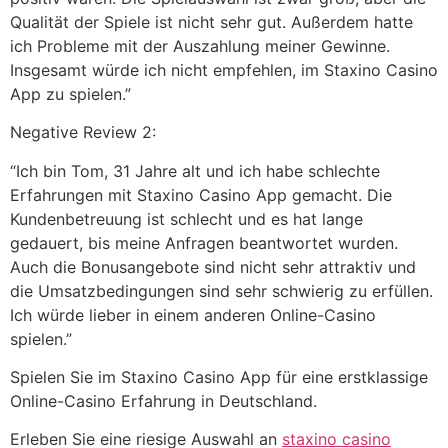
Qualität der Spiele ist nicht sehr gut. Außerdem hatte
ich Probleme mit der Auszahlung meiner Gewinne.
Insgesamt würde ich nicht empfehlen, im Staxino Casino
App zu spielen.”
Negative Review 2:
“Ich bin Tom, 31 Jahre alt und ich habe schlechte
Erfahrungen mit Staxino Casino App gemacht. Die
Kundenbetreuung ist schlecht und es hat lange
gedauert, bis meine Anfragen beantwortet wurden.
Auch die Bonusangebote sind nicht sehr attraktiv und
die Umsatzbedingungen sind sehr schwierig zu erfüllen.
Ich würde lieber in einem anderen Online-Casino
spielen.”
Spielen Sie im Staxino Casino App für eine erstklassige
Online-Casino Erfahrung in Deutschland.
Erleben Sie eine riesige Auswahl an
staxino casino