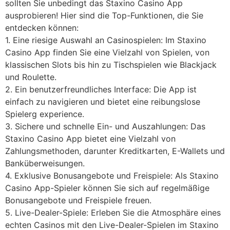
sollten Sie unbedingt das Staxino Casino App
ausprobieren! Hier sind die Top-Funktionen, die Sie
entdecken können:
1. Eine riesige Auswahl an Casinospielen: Im Staxino
Casino App finden Sie eine Vielzahl von Spielen, von
klassischen Slots bis hin zu Tischspielen wie Blackjack
und Roulette.
2. Ein benutzerfreundliches Interface: Die App ist
einfach zu navigieren und bietet eine reibungslose
Spielerg experience.
3. Sichere und schnelle Ein- und Auszahlungen: Das
Staxino Casino App bietet eine Vielzahl von
Zahlungsmethoden, darunter Kreditkarten, E-Wallets und
Banküberweisungen.
4. Exklusive Bonusangebote und Freispiele: Als Staxino
Casino App-Spieler können Sie sich auf regelmäßige
Bonusangebote und Freispiele freuen.
5. Live-Dealer-Spiele: Erleben Sie die Atmosphäre eines
echten Casinos mit den Live-Dealer-Spielen im Staxino