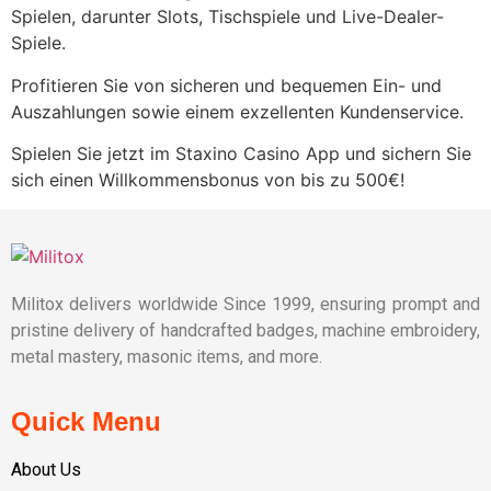
Spielen, darunter Slots, Tischspiele und Live-Dealer-
Spiele.
Profitieren Sie von sicheren und bequemen Ein- und
Auszahlungen sowie einem exzellenten Kundenservice.
Spielen Sie jetzt im Staxino Casino App und sichern Sie
sich einen Willkommensbonus von bis zu 500€!
Militox delivers worldwide Since 1999, ensuring prompt and
pristine delivery of handcrafted badges, machine embroidery,
metal mastery, masonic items, and more.
Quick Menu
About Us