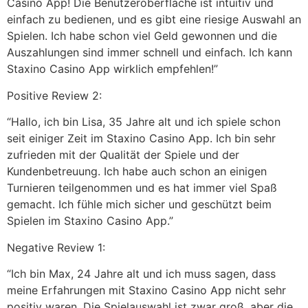
Casino App! Die Benutzeroberfläche ist intuitiv und
einfach zu bedienen, und es gibt eine riesige Auswahl an
Spielen. Ich habe schon viel Geld gewonnen und die
Auszahlungen sind immer schnell und einfach. Ich kann
Staxino Casino App wirklich empfehlen!”
Positive Review 2:
“Hallo, ich bin Lisa, 35 Jahre alt und ich spiele schon
seit einiger Zeit im Staxino Casino App. Ich bin sehr
zufrieden mit der Qualität der Spiele und der
Kundenbetreuung. Ich habe auch schon an einigen
Turnieren teilgenommen und es hat immer viel Spaß
gemacht. Ich fühle mich sicher und geschützt beim
Spielen im Staxino Casino App.”
Negative Review 1:
“Ich bin Max, 24 Jahre alt und ich muss sagen, dass
meine Erfahrungen mit Staxino Casino App nicht sehr
positiv waren. Die Spielauswahl ist zwar groß, aber die