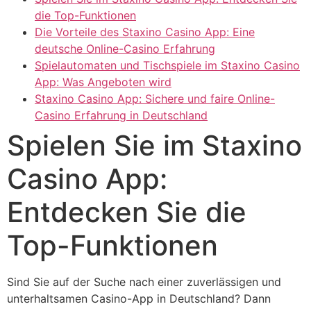
die Top-Funktionen
Die Vorteile des Staxino Casino App: Eine
deutsche Online-Casino Erfahrung
Spielautomaten und Tischspiele im Staxino Casino
App: Was Angeboten wird
Staxino Casino App: Sichere und faire Online-
Casino Erfahrung in Deutschland
Spielen Sie im Staxino
Casino App:
Entdecken Sie die
Top-Funktionen
Sind Sie auf der Suche nach einer zuverlässigen und
unterhaltsamen Casino-App in Deutschland? Dann