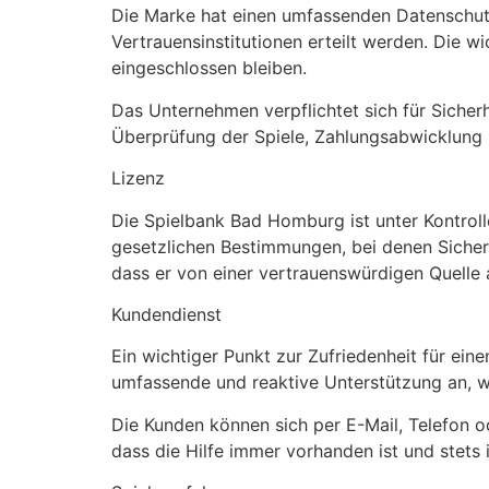
Die Marke hat einen umfassenden Datenschutz
Vertrauensinstitutionen erteilt werden. Die w
eingeschlossen bleiben.
Das Unternehmen verpflichtet sich für Sicherh
Überprüfung der Spiele, Zahlungsabwicklung
Lizenz
Die Spielbank Bad Homburg ist unter Kontrol
gesetzlichen Bestimmungen, bei denen Sicherh
dass er von einer vertrauenswürdigen Quelle a
Kundendienst
Ein wichtiger Punkt zur Zufriedenheit für ein
umfassende und reaktive Unterstützung an, 
Die Kunden können sich per E-Mail, Telefon 
dass die Hilfe immer vorhanden ist und stets i