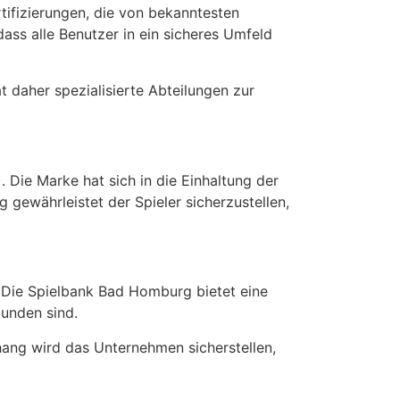
ifizierungen, die von bekanntesten
dass alle Benutzer in ein sicheres Umfeld
t daher spezialisierte Abteilungen zur
Die Marke hat sich in die Einhaltung der
 gewährleistet der Spieler sicherzustellen,
n. Die Spielbank Bad Homburg bietet eine
unden sind.
ang wird das Unternehmen sicherstellen,