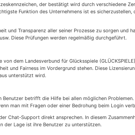
eskennzeichen, der bestätigt wird durch verschiedene Zert
ichtigste Funktion des Unternehmens ist es sicherzustellen, 
eit und Transparenz aller seiner Prozesse zu sorgen und ha
 usw. Diese Prüfungen werden regelmäßig durchgeführt.
le von dem Landesverbund für Glücksspiele (GLÜCKSPIELE). 
eit und Fairness im Vordergrund stehen. Diese Lizensierung
us unterstützt wird.
en Benutzer betrifft die Hilfe bei allen möglichen Probleme
wenn man mit Fragen oder einer Bedrohung beim Login verb
oder Chat-Support direkt ansprechen. In diesem Zusammenh
n der Lage ist ihre Benutzer zu unterstützen.