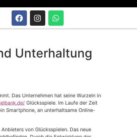
nd Unterhaltung
mmt. Das Unternehmen hat seine Wurzeln in
elbank.de/
Glücksspiele. Im Laufe der Zeit
ein Smartphone, an unterhaltsame Online-
n Anbieters von Glücksspielen. Das neue
ohlbefinden. Durch die Entwicklung der