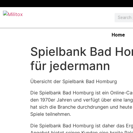
Home
Spielbank Bad Ho
für jedermann
Übersicht der Spielbank Bad Homburg
Die Spielbank Bad Homburg ist ein Online-C
den 1970er Jahren und verfügt über eine lan
hat sich die Branche durchdrungen und heute
Spiele teilnehmen.
Die Spielbank Bad Homburg ist daher das Erge
Angebot bietet seinen Kunden eine breite Pal