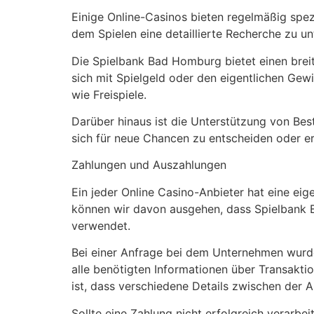
Einige Online-Casinos bieten regelmäßig spezi
dem Spielen eine detaillierte Recherche zu u
Die Spielbank Bad Homburg bietet einen breit
sich mit Spielgeld oder den eigentlichen Gew
wie Freispiele.
Darüber hinaus ist die Unterstützung von Be
sich für neue Chancen zu entscheiden oder e
Zahlungen und Auszahlungen
Ein jeder Online Casino-Anbieter hat eine ei
können wir davon ausgehen, dass Spielbank
verwendet.
Bei einer Anfrage bei dem Unternehmen wurde
alle benötigten Informationen über Transakti
ist, dass verschiedene Details zwischen der 
Sollte eine Zahlung nicht erfolgreich verarbe