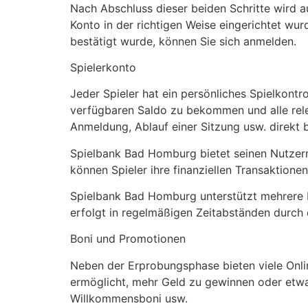
Nach Abschluss dieser beiden Schritte wird a
Konto in der richtigen Weise eingerichtet wu
bestätigt wurde, können Sie sich anmelden.
Spielerkonto
Jeder Spieler hat ein persönliches Spielkont
verfügbaren Saldo zu bekommen und alle rele
Anmeldung, Ablauf einer Sitzung usw. direkt be
Spielbank Bad Homburg bietet seinen Nutzern
können Spieler ihre finanziellen Transaktione
Spielbank Bad Homburg unterstützt mehrere 
erfolgt in regelmäßigen Zeitabständen durch 
Boni und Promotionen
Neben der Erprobungsphase bieten viele Onlin
ermöglicht, mehr Geld zu gewinnen oder etwa
Willkommensboni usw.