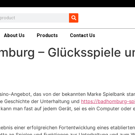
About Us
Products
Contact Us
mburg – Glücksspiele u
asino-Angebot, das von der bekannten Marke Spielbank sta
ge Geschichte der Unterhaltung und
https://badhomburg-spi
 kann man fast auf jedem Gerät, sei es ein Computer oder 
bnis einer erfolgreichen Fortentwicklung eines etablierte
ette an Spielen und Funktionen zur Unterhaltung und zum W