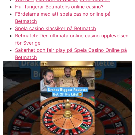
Hur fungerar Betmatchs online casino?
Fördelarna med att spela casino online på
Betmatch
Spela casino klassiker på Betmatch
Betmatch: Den ultimata online casino upplevelsen
för Sverige
Säkerhet och fair play på Spela Casino Online på
Betmatch