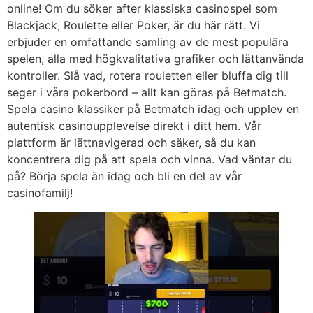
online! Om du söker after klassiska casinospel som
Blackjack, Roulette eller Poker, är du här rätt. Vi
erbjuder en omfattande samling av de mest populära
spelen, alla med högkvalitativa grafiker och lättanvända
kontroller. Slå vad, rotera rouletten eller bluffa dig till
seger i våra pokerbord – allt kan göras på Betmatch.
Spela casino klassiker på Betmatch idag och upplev en
autentisk casinoupplevelse direkt i ditt hem. Vår
plattform är lättnavigerad och säker, så du kan
koncentrera dig på att spela och vinna. Vad väntar du
på? Börja spela än idag och bli en del av vår
casinofamilj!