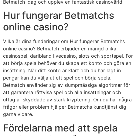
Betmatch idag och upplev en fantastisk casinovärld!
Hur fungerar Betmatchs
online casino?
Vilka är dina funderingar om Hur fungerar Betmatchs
online casino? Betmatch erbjuder en mängd olika
casinospel, däribland livecasino, slots och sportspel. För
att börja spela behöver du skapa ett konto och göra en
insättning. När ditt konto är klart och du har lagt in
pengar kan du välja ut ett spel och börja spela.
Betmatch använder sig av slumpmässiga algoritmer för
att garantera rättvisa spel och alla insättningar och
uttag är skyddade av stark kryptering. Om du har några
frågor eller problem hjälper Betmatchs kundtjänst dig
gärna vidare.
Fördelarna med att spela