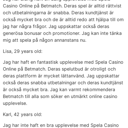
Casino Online på Betmatch. Deras spel är alltid rättvist
och utbetalningarna är snabba. Deras kundtjänst är
också mycket bra och de är alltid redo att hjälpa till om
jag har några frågor. Jag uppskattar också deras
generösa bonusar och promotioner. Jag kan inte tänka
mig att spela på någon annanstans nu.
Lisa, 29 years old:
Jag har haft en fantastisk upplevelse med Spela Casino
Online på Betmatch. Deras spelutbud är otroligt och
deras plattform är mycket lättanvänd. Jag uppskattar
också deras snabba utbetalningar och deras kundtjänst
är också mycket bra. Jag kan varmt rekommendera
Betmatch till alla som söker en utmärkt online casino
upplevelse.
Karl, 42 years old:
Jag har inte haft en bra upplevelse med Spela Casino