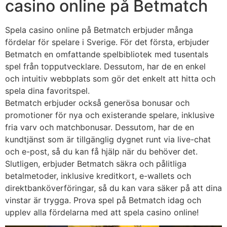
casino online på Betmatch
Spela casino online på Betmatch erbjuder många
fördelar för spelare i Sverige. För det första, erbjuder
Betmatch en omfattande spelbibliotek med tusentals
spel från topputvecklare. Dessutom, har de en enkel
och intuitiv webbplats som gör det enkelt att hitta och
spela dina favoritspel.
Betmatch erbjuder också generösa bonusar och
promotioner för nya och existerande spelare, inklusive
fria varv och matchbonusar. Dessutom, har de en
kundtjänst som är tillgänglig dygnet runt via live-chat
och e-post, så du kan få hjälp när du behöver det.
Slutligen, erbjuder Betmatch säkra och pålitliga
betalmetoder, inklusive kreditkort, e-wallets och
direktbanköverföringar, så du kan vara säker på att dina
vinstar är trygga. Prova spel på Betmatch idag och
upplev alla fördelarna med att spela casino online!