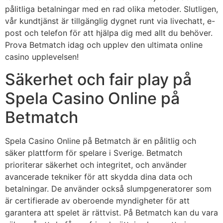
pålitliga betalningar med en rad olika metoder. Slutligen,
vår kundtjänst är tillgänglig dygnet runt via livechatt, e-
post och telefon för att hjälpa dig med allt du behöver.
Prova Betmatch idag och upplev den ultimata online
casino upplevelsen!
Säkerhet och fair play på
Spela Casino Online på
Betmatch
Spela Casino Online på Betmatch är en pålitlig och
säker plattform för spelare i Sverige. Betmatch
prioriterar säkerhet och integritet, och använder
avancerade tekniker för att skydda dina data och
betalningar. De använder också slumpgeneratorer som
är certifierade av oberoende myndigheter för att
garantera att spelet är rättvist. På Betmatch kan du vara