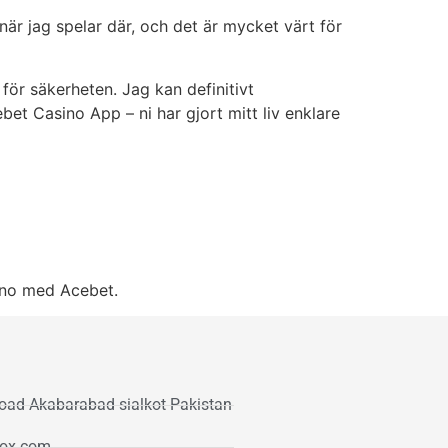
när jag spelar där, och det är mycket värt för
för säkerheten. Jag kan definitivt
et Casino App – ni har gjort mitt liv enklare
sino med Acebet.
oad Akabarabad sialkot Pakistan
tox.com