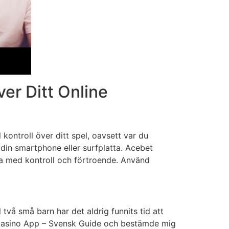
er Ditt Online
ontroll över ditt spel, oavsett var du
n din smartphone eller surfplatta. Acebet
ela med kontroll och förtroende. Använd
 två små barn har det aldrig funnits tid att
t Casino App – Svensk Guide och bestämde mig