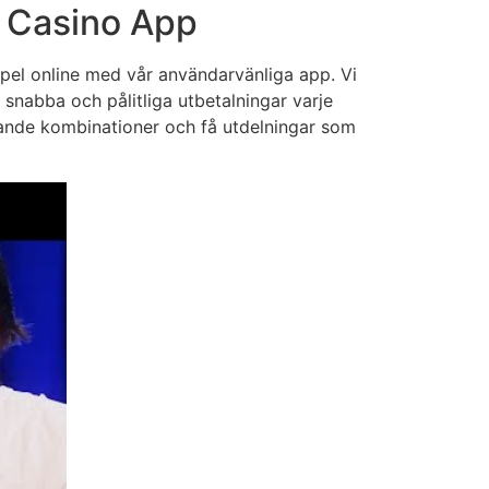
t Casino App
spel online med vår användarvänliga app. Vi
 snabba och pålitliga utbetalningar varje
nande kombinationer och få utdelningar som