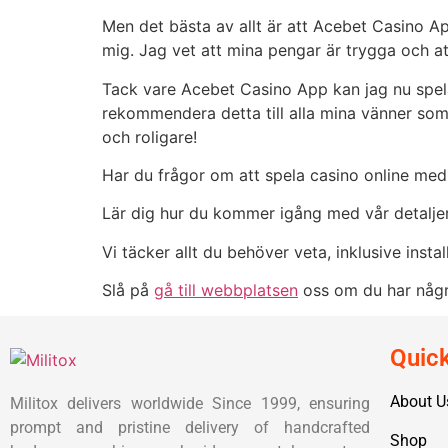
Men det bästa av allt är att Acebet Casino Ap
mig. Jag vet att mina pengar är trygga och att
Tack vare Acebet Casino App kan jag nu spela 
rekommendera detta till alla mina vänner som 
och roligare!
Har du frågor om att spela casino online me
Lär dig hur du kommer igång med vår detaljer
Vi täcker allt du behöver veta, inklusive instal
Slå på
gå till webbplatsen
oss om du har några
Quic
About U
Militox delivers worldwide Since 1999, ensuring
prompt and pristine delivery of handcrafted
Shop