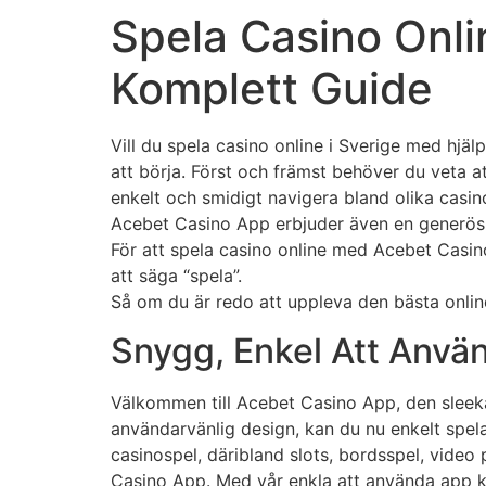
Spela Casino Onli
Komplett Guide
Vill du spela casino online i Sverige med hjä
att börja. Först och främst behöver du veta a
enkelt och smidigt navigera bland olika casino
Acebet Casino App erbjuder även en generös vä
För att spela casino online med Acebet Casino
att säga “spela”.
Så om du är redo att uppleva den bästa online
Snygg, Enkel Att Anvä
Välkommen till Acebet Casino App, den sleekas
användarvänlig design, kan du nu enkelt spela
casinospel, däribland slots, bordsspel, vide
Casino App. Med vår enkla att använda app ka