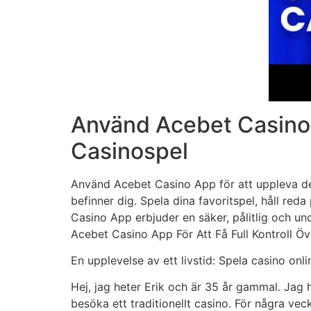
Använd Acebet Casino A
Casinospel
Använd Acebet Casino App för att uppleva det 
befinner dig. Spela dina favoritspel, håll red
Casino App erbjuder en säker, pålitlig och un
Acebet Casino App För Att Få Full Kontroll Öv
En upplevelse av ett livstid: Spela casino o
Hej, jag heter Erik och är 35 år gammal. Jag h
besöka ett traditionellt casino. För några 