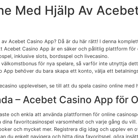
ne Med Hjälp Av Acebet
lp av Acebet Casino App? Då är du här rätt! I denna komplett
tt Acebet Casino App är en säker och pålitlig plattform fö
spel, inklusive slots, bordsspel och livecasino.
lkomstbonus för nya spelare, så varför inte utnyttja detta 
 App behöver du bara skapa ett konto, välja ett betalnings
casino upplevelsen, se till att du spela casino online med
nda – Acebet Casino App för O
te och enkla att använda plattformen för online casinospel
 dina favoritcasinospel varsomhelst och varje gång du vill. 
o poker och mycket mer. Registrera dig idag och upplev en 
n du enkelt navigera och hitta dina favoritspel, göra insät