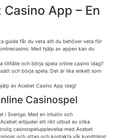
 Casino App – En
a guide får du veta allt du behöver veta för
r onlinecasino. Med hjälp av appen kan du
tillfälle och börja spela online casino idag?
sätt och börja spela. Det är lika enkelt som
 hjälp av Acebet Casino App idag!
nline Casinospel
 i Sverige. Med en intuitiv och
Acebet erbjuder ett rikt utbud av olika
otrolig casinospelupplevelse med Acebet
tningar och uttag och kontakta vår kundtjänst