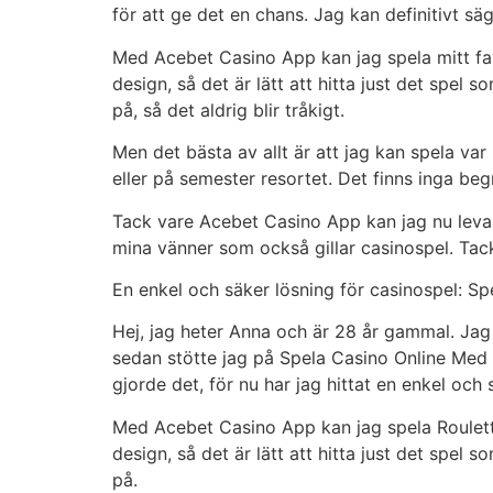
för att ge det en chans. Jag kan definitivt sä
Med Acebet Casino App kan jag spela mitt fav
design, så det är lätt att hitta just det spel
på, så det aldrig blir tråkigt.
Men det bästa av allt är att jag kan spela va
eller på semester resortet. Det finns inga beg
Tack vare Acebet Casino App kan jag nu leva m
mina vänner som också gillar casinospel. Tack
En enkel och säker lösning för casinospel: S
Hej, jag heter Anna och är 28 år gammal. Jag h
sedan stötte jag på Spela Casino Online Med
gjorde det, för nu har jag hittat en enkel och 
Med Acebet Casino App kan jag spela Roulette
design, så det är lätt att hitta just det spel
på.