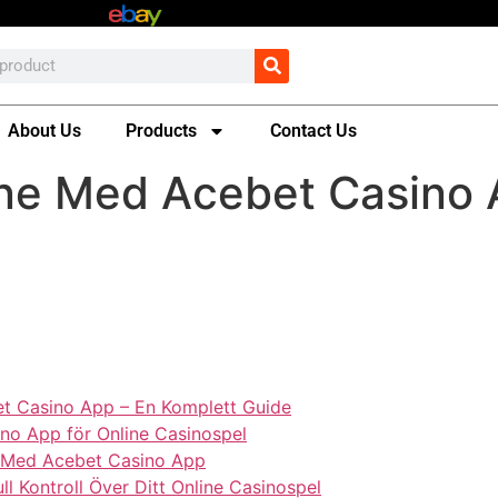
About Us
Products
Contact Us
ine Med Acebet Casino 
et Casino App – En Komplett Guide
no App för Online Casinospel
ne Med Acebet Casino App
l Kontroll Över Ditt Online Casinospel