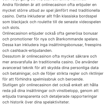
Andra fördelen är att onlinecasinon ofta erbjuder en
mycket större utbud av spel jämfört med traditionella
casino. Detta inkluderar allt från klassiska bordsspel
som blackjack och roulette till de senaste videospelen
och slots.
Onlinecasinon erbjuder också ofta generösa bonusar
och promotioner för nya och återkommande spelare.
Dessa kan inkludera inga insättningsbonusar, freespins
och cashback-erbjudanden.
Dessutom är onlinecasinon ofta mycket säkrare och
mer ansvarsfulla än traditionella casino. De använder
avancerad teknik för att skydda dina personliga data
och betalningar, och de följer strikta regler och riktlinjer
för att förhindra spelmissbruk och beroende.
Slutligen gör onlinecasinon det också enkelt att hålla
reda på dina insättningar och vinstbelopp, genom att
erbjuda transparenta och detaljerade rapporteringar
och historik över dina spelaktiviteter.