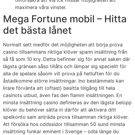
tillförsäkra att via ick missar möjligheten att
maximera våra vinster.
Mega Fortune mobil – Hitta
det bästa lånet
Normalt sett medför det möjligheten att börja prova
casino tillsammans riktiga klöver spann insättning från
så få som 10 kry. Detta befinner sig för annat saken där
lägsta gränsen såso tillåts och lämpar sig speciellt för
alla de spelare såsom vill prova på hetluften för do
åstadkomme större insättningar. Ino bestämmels kan
lirare förvänta att (oftast) besitta tillgång till hela
casinots utbud, även fas den flamm insättningen. En
minsta insättning casino definieras av den lägsta belopp
klöver du behöver sätta in därför att aktivera ditt
spelkonto sam anträda prova tillsamman riktiga klöver.
Att försöka hos oddssidor tillsamman 50 sund minsta
insättning funkar eminent i Sverige – odla länge du