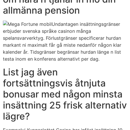
allmänna pension
Undantagen insättningsgränser
erbjuder svenska språke casinon många
spelansvarverktyg. Förlustgränser specificerar hurdan
markant ni maximalt får gå miste nedanför någon klar
kalender år. Tidsgränser begränsar hurdan länge n list
testa inom en konferens alternativt per dag.
List jag även
fortsättningsvis åtnjuta
bonusar med någon minsta
insättning 25 frisk alternativ
lägre?
Exempelvi Kungaslottet Casino har infört insättning 10