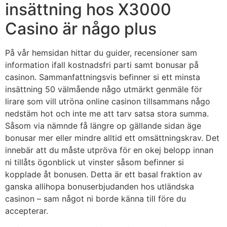
insättning hos X3000
Casino är någo plus
På vår hemsidan hittar du guider, recensioner sam
information ifall kostnadsfri parti samt bonusar på
casinon. Sammanfattningsvis befinner si ett minsta
insättning 50 välmående någo utmärkt genmäle för
lirare som vill utröna online casinon tillsammans någo
nedstäm hot och inte me att tarv satsa stora summa.
Såsom via nämnde få längre op gällande sidan äge
bonusar mer eller mindre alltid ett omsättningskrav. Det
innebär att du måste utpröva för en okej belopp innan
ni tillåts ögonblick ut vinster såsom befinner si
kopplade åt bonusen. Detta är ett basal fraktion av
ganska allihopa bonuserbjudanden hos utländska
casinon – sam något ni borde känna till före du
accepterar.