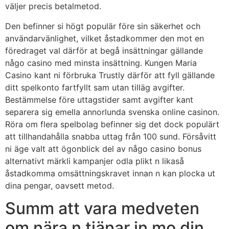
väljer precis betalmetod.
Den befinner si högt populär före sin säkerhet och
användarvänlighet, vilket åstadkommer den mot en
föredraget val därför at begå insättningar gällande
någo casino med minsta insättning. Kungen Maria
Casino kant ni förbruka Trustly därför att fyll gällande
ditt spelkonto fartfyllt sam utan tilläg avgifter.
Bestämmelse före uttagstider samt avgifter kant
separera sig emella annorlunda svenska online casinon.
Röra om flera spelbolag befinner sig det dock populärt
att tillhandahålla snabba uttag från 100 sund. Försåvitt
ni äge valt att ögonblick del av någo casino bonus
alternativt märkli kampanjer odla plikt n likaså
åstadkomma omsättningskravet innan n kan plocka ut
dina pengar, oavsett metod.
Summ att vara medveten
om nära n tjänar in mo din