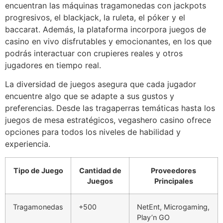
encuentran las máquinas tragamonedas con jackpots
progresivos, el blackjack, la ruleta, el póker y el
baccarat. Además, la plataforma incorpora juegos de
casino en vivo disfrutables y emocionantes, en los que
podrás interactuar con crupieres reales y otros
jugadores en tiempo real.
La diversidad de juegos asegura que cada jugador
encuentre algo que se adapte a sus gustos y
preferencias. Desde las tragaperras temáticas hasta los
juegos de mesa estratégicos, vegashero casino ofrece
opciones para todos los niveles de habilidad y
experiencia.
Tipo de Juego
Cantidad de
Proveedores
Juegos
Principales
Tragamonedas
+500
NetEnt, Microgaming,
Play’n GO