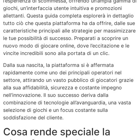
l’esperienza di scommessa, offrendo un’ampia gamma di
giochi, un’interfaccia utente intuitiva e promozioni
allettanti. Questa guida completa esplorerà in dettaglio
tutto ciò che questa piattaforma ha da offrire, dalle sue
caratteristiche principali alle strategie per massimizzare
le tue possibilità di successo. Preparati a scoprire un
nuovo modo di giocare online, dove l’eccitazione e le
vincite incredibili sono alla portata di un clic.
Dalla sua nascita, la piattaforma si è affermata
rapidamente come uno dei principali operatori nel
settore, attirando un vasto pubblico di giocatori grazie
alla sua affidabilità, sicurezza e costante impegno
nell’innovazione. Il suo successo deriva dalla
combinazione di tecnologie all’avanguardia, una vasta
selezione di giochi e un focus costante sulla
soddisfazione del cliente.
Cosa rende speciale la