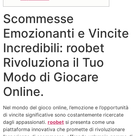
Scommesse
Emozionanti e Vincite
Incredibili: roobet
Rivoluziona il Tuo
Modo di Giocare
Online.
Nel mondo del gioco online, l’emozione e l’opportunità
di vincite significative sono costantemente ricercate
dagli appassionati.
roobet
si presenta come una
piattaforma innovativa che promette di rivoluzionare