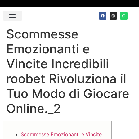
Contact Us
Scommesse
Emozionanti e
Vincite Incredibili
roobet Rivoluziona il
Tuo Modo di Giocare
Online._2
Scommesse Emozionanti e Vincite