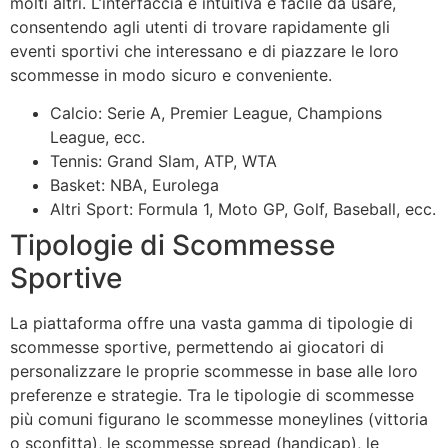
molti altri. L’interfaccia è intuitiva e facile da usare,
consentendo agli utenti di trovare rapidamente gli
eventi sportivi che interessano e di piazzare le loro
scommesse in modo sicuro e conveniente.
Calcio: Serie A, Premier League, Champions
League, ecc.
Tennis: Grand Slam, ATP, WTA
Basket: NBA, Eurolega
Altri Sport: Formula 1, Moto GP, Golf, Baseball, ecc.
Tipologie di Scommesse
Sportive
La piattaforma offre una vasta gamma di tipologie di
scommesse sportive, permettendo ai giocatori di
personalizzare le proprie scommesse in base alle loro
preferenze e strategie. Tra le tipologie di scommesse
più comuni figurano le scommesse moneylines (vittoria
o sconfitta), le scommesse spread (handicap), le