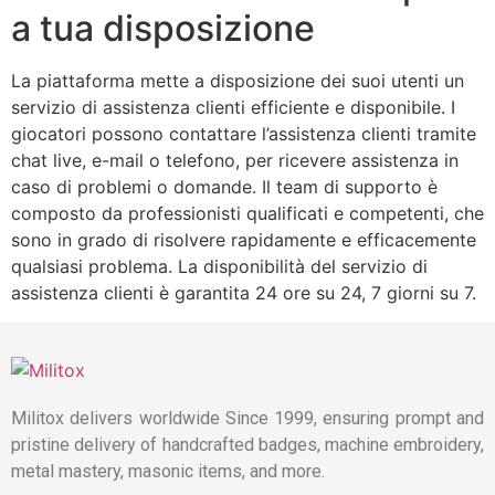
a tua disposizione
La piattaforma mette a disposizione dei suoi utenti un
servizio di assistenza clienti efficiente e disponibile. I
giocatori possono contattare l’assistenza clienti tramite
chat live, e-mail o telefono, per ricevere assistenza in
caso di problemi o domande. Il team di supporto è
composto da professionisti qualificati e competenti, che
sono in grado di risolvere rapidamente e efficacemente
qualsiasi problema. La disponibilità del servizio di
assistenza clienti è garantita 24 ore su 24, 7 giorni su 7.
Militox delivers worldwide Since 1999, ensuring prompt and
pristine delivery of handcrafted badges, machine embroidery,
metal mastery, masonic items, and more.