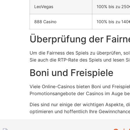
LeoVegas
100% bis zu 250€
888 Casino
100% bis zu 140
Überprüfung der Fairn
Um die Fairness des Spiels zu überprüfen, soll
Sie auch die RTP-Rate des Spiels und lesen 
Boni und Freispiele
Viele Online-Casinos bieten Boni und Freispiel
Promotionsangebote der Casinos im Auge beha
Dies sind nur einige der wichtigen Aspekte, d
optimieren und hoffentlich Ihre Gewinnchanc