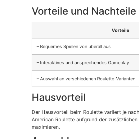
Vorteile und Nachteile
Vorteile
– Bequemes Spielen von überall aus
– Interaktives und ansprechendes Gameplay
– Auswahl an verschiedenen Roulette-Varianten
Hausvorteil
Der Hausvorteil beim Roulette variiert je nac
American Roulette aufgrund der zusätzlichen 
maximieren.