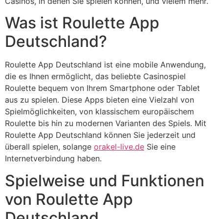
Casinos, in denen Sie spielen können,
und vielem mehr.
Was ist Roulette App
Deutschland?
Roulette App Deutschland ist eine mobile Anwendung,
die es Ihnen ermöglicht, das beliebte Casinospiel
Roulette bequem von Ihrem Smartphone oder Tablet
aus zu spielen. Diese Apps bieten eine Vielzahl von
Spielmöglichkeiten, von klassischem europäischem
Roulette bis hin zu modernen Varianten des Spiels. Mit
Roulette App Deutschland können Sie jederzeit und
überall spielen, solange
orakel-live.de
Sie eine
Internetverbindung haben.
Spielweise und Funktionen
von Roulette App
Deutschland