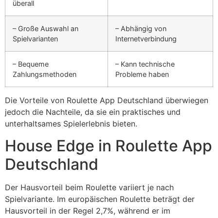
überall
– Große Auswahl an
– Abhängig von
Spielvarianten
Internetverbindung
– Bequeme
– Kann technische
Zahlungsmethoden
Probleme haben
Die Vorteile von Roulette App Deutschland überwiegen
jedoch die Nachteile, da sie ein praktisches und
unterhaltsames Spielerlebnis bieten.
House Edge in Roulette App
Deutschland
Der Hausvorteil beim Roulette variiert je nach
Spielvariante. Im europäischen Roulette beträgt der
Hausvorteil in der Regel 2,7%, während er im