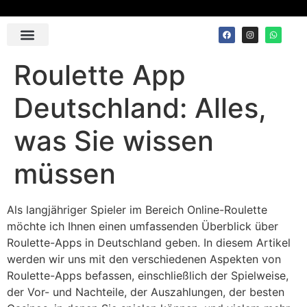
Contact Us
Roulette App
Deutschland: Alles,
was Sie wissen
müssen
Als langjähriger Spieler im Bereich Online-Roulette
möchte ich Ihnen einen umfassenden Überblick über
Roulette-Apps in Deutschland geben. In diesem Artikel
werden wir uns mit den verschiedenen Aspekten von
Roulette-Apps befassen, einschließlich der Spielweise,
der Vor- und Nachteile, der Auszahlungen, der besten