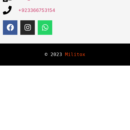
+923366753154
© 
2023
Militox