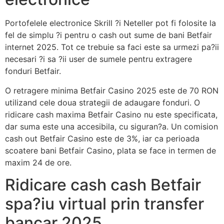
Portofelele electronice Skrill ?i Neteller pot fi folosite la
fel de simplu ?i pentru o cash out sume de bani Betfair
internet 2025. Tot ce trebuie sa faci este sa urmezi pa?ii
necesari ?i sa ?ii user de sumele pentru extragere
fonduri Betfair.
O retragere minima Betfair Casino 2025 este de 70 RON
utilizand cele doua strategii de adaugare fonduri. O
ridicare cash maxima Betfair Casino nu este specificata,
dar suma este una accesibila, cu siguran?a. Un comision
cash out Betfair Casino este de 3%, iar ca perioada
scoatere bani Betfair Casino, plata se face in termen de
maxim 24 de ore.
Ridicare cash cash Betfair
spa?iu virtual prin transfer
bancar 2025