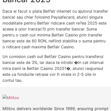
Daca ai facut o plata Betfair internet cu ajutorul transfer
bancar sau chiar folosind Paysafecard, atunci singura
modalitate pentru Betfair ridicare cash re?ea 2025 este
aceea a unor tranzac?ii prin transfer bancar. Suma
pentru o cash out minima Betfair Casino prin transfer
bancar este de 60 RON, nefiind stabilita o suma pentru
o ridicare cash maxima Betfair Casino.
Un comision cash out Betfair Casino pentru transferul
bancar este de 3%, iar daca te intrebi �In cat interval
intra banii la Betfair Casino 2025?�, atunci raspunsul
este ca fondurile retrase vor fi virate in 2-5 zile in
contul tau.
Militox delivers worldwide Since 1999, ensuring prompt