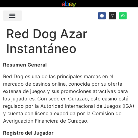
Red Dog Azar
Instantáneo
Resumen General
Red Dog es una de las principales marcas en el
mercado de casinos online, conocida por su oferta
extensa de juegos y sus promociones atractivas para
los jugadores. Con sede en Curazao, este casino está
regulado por la Autoridad Internacional de Juegos (IGA)
y cuenta con licencia expedida por la Comisión de
Averiguación Financiera de Curaçao.
Registro del Jugador