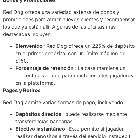
Bonos y Promociones
Red Dog ofrece una variedad extensa de bonos y
promociones para atraer nuevos clientes y recompensar
los que ya están allí. Algunas de las ofertas más
destacadas incluyen:
Bienvenido
: Red Dog ofrece un 225% de depósito
en el primer depósito, con un límite máximo de
$150.
Porcentaje de retención
: La casa mantiene un
porcentaje variable para mantener a los jugadores
en la plataforma.
Pagos y Retiros
Red Dog admite varias formas de pago, incluyendo:
Depósitos directos
: puede realizarse mediante
transferencias bancarias.
Efectivo instantáneo
. Esto permite al jugador
realizar depósitos a través del servicio Instadebit