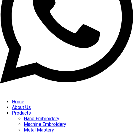
Home
About Us
Products
Hand Embroidery
Machine Embroidery
Metal Mastery