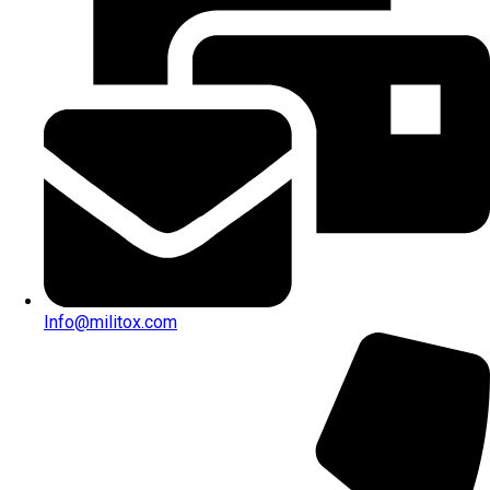
Info@militox.com