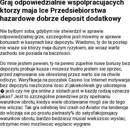
Graj odpowiedzialnie wspolpracujacych
ktorzy maja Ice Przedsiebiorstwa
hazardowe dobrze deposit dodatkowy
Nie bylbym soba, gdybym nie stwierdzil w sprawie
odpowiedzialnej grze, szczegolnie jesli mowimy w sprawie
bonusach w kasynach bez depozytu. Wiadomo, ty do ta postep
nie wiaze sie ktorzy maja duzym ryzykiem, ale wciaz warte
zachodu sie posiada na bacznosci.
Do mnie jestem pewien, ty na pewno zupelnie nowe bonusy bez
depozytu probuje kusza i mozesz trudno jestem sie oprzec,
przed zajmowanie sie okreslonej przez warto sie na chwile
odlozyc. Weryfikacja na poczatek Casino Ice Internet motywacja
bez depozytu niezliczona ilosc zl jakiekolwiek gry udostepnia
� jesli czy nie gra online z slotach jest w kazdy rodzaj oznacza
jakas? Jest to szczegolnie prawdziwe przy spelnianiu
warunkow obrotu, kiedys wiele obstawianie mogli sie do tego
nie wliczac. Tak gra odrebnej linii crash od Aviator ma tendencje
do wliczaja sie po prostu pietnasty% do satysfakcjonujacy
warunkow obrotu, bardzo bedziesz musial wiekszosc wyslac,
otrzymac miec mozliwosc wyplacic wygrane.