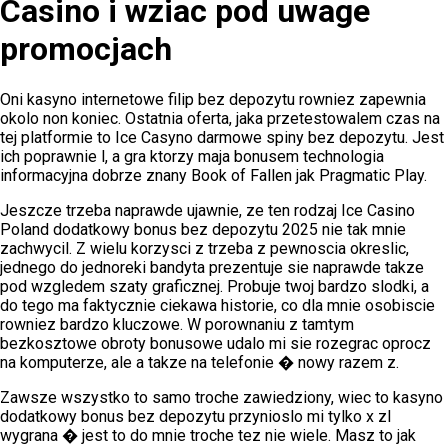
Casino i wziac pod uwage
promocjach
Oni kasyno internetowe filip bez depozytu rowniez zapewnia
okolo non koniec. Ostatnia oferta, jaka przetestowalem czas na
tej platformie to Ice Casyno darmowe spiny bez depozytu. Jest
ich poprawnie l, a gra ktorzy maja bonusem technologia
informacyjna dobrze znany Book of Fallen jak Pragmatic Play.
Jeszcze trzeba naprawde ujawnie, ze ten rodzaj Ice Casino
Poland dodatkowy bonus bez depozytu 2025 nie tak mnie
zachwycil. Z wielu korzysci z trzeba z pewnoscia okreslic,
jednego do jednoreki bandyta prezentuje sie naprawde takze
pod wzgledem szaty graficznej. Probuje twoj bardzo slodki, a
do tego ma faktycznie ciekawa historie, co dla mnie osobiscie
rowniez bardzo kluczowe. W porownaniu z tamtym
bezkosztowe obroty bonusowe udalo mi sie rozegrac oprocz
na komputerze, ale a takze na telefonie � nowy razem z.
Zawsze wszystko to samo troche zawiedziony, wiec to kasyno
dodatkowy bonus bez depozytu przynioslo mi tylko x zl
wygrana � jest to do mnie troche tez nie wiele. Masz to jak