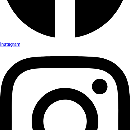
Instagram