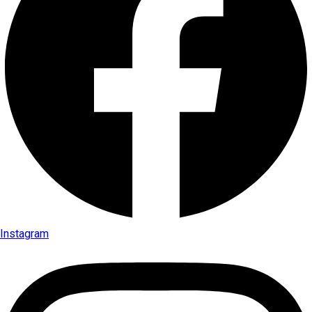
Instagram