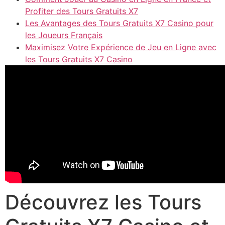
Profiter des Tours Gratuits X7
Les Avantages des Tours Gratuits X7 Casino pour
les Joueurs Français
Maximisez Votre Expérience de Jeu en Ligne avec
les Tours Gratuits X7 Casino
Découvrez les Tours