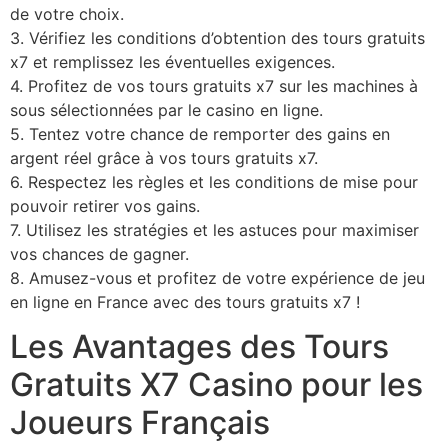
de votre choix.
3. Vérifiez les conditions d’obtention des tours gratuits
x7 et remplissez les éventuelles exigences.
4. Profitez de vos tours gratuits x7 sur les machines à
sous sélectionnées par le casino en ligne.
5. Tentez votre chance de remporter des gains en
argent réel grâce à vos tours gratuits x7.
6. Respectez les règles et les conditions de mise pour
pouvoir retirer vos gains.
7. Utilisez les stratégies et les astuces pour maximiser
vos chances de gagner.
8. Amusez-vous et profitez de votre expérience de jeu
en ligne en France avec des tours gratuits x7 !
Les Avantages des Tours
Gratuits X7 Casino pour les
Joueurs Français