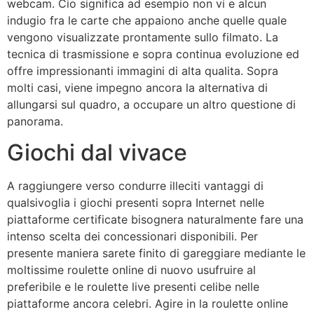
webcam. Cio significa ad esempio non vi e alcun
indugio fra le carte che appaiono anche quelle quale
vengono visualizzate prontamente sullo filmato. La
tecnica di trasmissione e sopra continua evoluzione ed
offre impressionanti immagini di alta qualita. Sopra
molti casi, viene impegno ancora la alternativa di
allungarsi sul quadro, a occupare un altro questione di
panorama.
Giochi dal vivace
A raggiungere verso condurre illeciti vantaggi di
qualsivoglia i giochi presenti sopra Internet nelle
piattaforme certificate bisognera naturalmente fare una
intenso scelta dei concessionari disponibili. Per
presente maniera sarete finito di gareggiare mediante le
moltissime roulette online di nuovo usufruire al
preferibile e le roulette live presenti celibe nelle
piattaforme ancora celebri. Agire in la roulette online