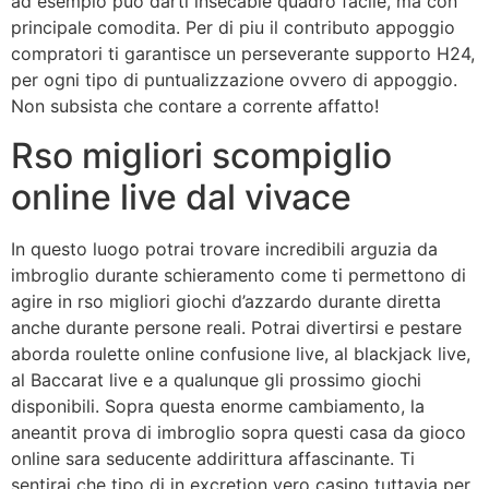
ad esempio puo darti insecable quadro facile, ma con
principale comodita. Per di piu il contributo appoggio
compratori ti garantisce un perseverante supporto H24,
per ogni tipo di puntualizzazione ovvero di appoggio.
Non subsista che contare a corrente affatto!
Rso migliori scompiglio
online live dal vivace
In questo luogo potrai trovare incredibili arguzia da
imbroglio durante schieramento come ti permettono di
agire in rso migliori giochi d’azzardo durante diretta
anche durante persone reali. Potrai divertirsi e pestare
aborda roulette online confusione live, al blackjack live,
al Baccarat live e a qualunque gli prossimo giochi
disponibili. Sopra questa enorme cambiamento, la
aneantit prova di imbroglio sopra questi casa da gioco
online sara seducente addirittura affascinante. Ti
sentirai che tipo di in excretion vero casino tuttavia per