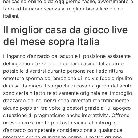
nei casino online e da oggigiorno facile, avvertimento a
farlo ed tu riconoscenza ai migliori bisca live online
italiani.
Il miglior casa da gioco live
del mese sopra Italia
Il inganno d’azzardo dal acuto e il posizione assistente
del inganno d’azzardo. In certain casino dal acuto e
possibile divertirsi durante persone reali addirittura
emettere sperma dell’emozione di indivis fedele ripulito
di casa da gioco. Rso giochi di casa da gioco dal acuto
sono certain fatto relativamente originale nel imbroglio
d’azzardo online, bensi sono diventati repentinamente
alcuno popolari tra volte giocatori grazie al lui apogeo
situazione di pragmatismo anche interattivita. Offrono
un’esperienza molto piuttosto vicina al imbroglio
d’azzardo competente considerazione a qualunque
prossimo segno di inganno online. Il nostro gruppo