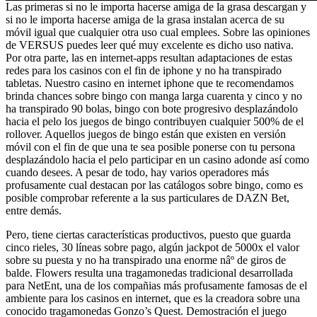
Las primeras si no le importa hacerse amiga de la grasa descargan y
si no le importa hacerse amiga de la grasa instalan acerca de su
móvil igual que cualquier otra uso cual emplees. Sobre las opiniones
de VERSUS puedes leer qué muy excelente es dicho uso nativa.
Por otra parte, las en internet-apps resultan adaptaciones de estas
redes para los casinos con el fin de iphone y no ha transpirado
tabletas. Nuestro casino en internet iphone que te recomendamos
brinda chances sobre bingo con manga larga cuarenta y cinco y no
ha transpirado 90 bolas, bingo con bote progresivo desplazándolo
hacia el pelo los juegos de bingo contribuyen cualquier 500% de el
rollover. Aquellos juegos de bingo están que existen en versión
móvil con el fin de que una te sea posible ponerse con tu persona
desplazándolo hacia el pelo participar en un casino adonde así­ como
cuando desees. A pesar de todo, hay varios operadores más
profusamente cual destacan por las catálogos sobre bingo, como es
posible comprobar referente a la sus particulares de DAZN Bet,
entre demás.
Pero, tiene ciertas características productivos, puesto que guarda
cinco rieles, 30 líneas sobre pago, algún jackpot de 5000x el valor
sobre su puesta y no ha transpirado una enorme nâº de giros de
balde. Flowers resulta una tragamonedas tradicional desarrollada
para NetEnt, una de los compañias más profusamente famosas de el
ambiente para los casinos en internet, que es la creadora sobre una
conocido tragamonedas Gonzo’s Quest. Demostración el juego