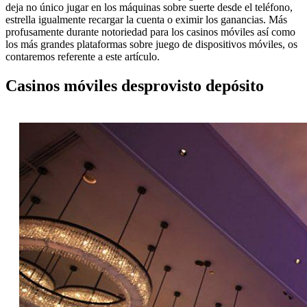
deja no único jugar en los máquinas sobre suerte desde el teléfono,
estrella igualmente recargar la cuenta o eximir los ganancias. Más
profusamente durante notoriedad para los casinos móviles así­ como
los más grandes plataformas sobre juego de dispositivos móviles, os
contaremos referente a este artículo.
Casinos móviles desprovisto depósito