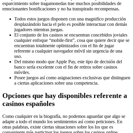
esparcimiento sobre tragamonedas trae muchos posibilidades de
emocionantes bonificaciones y no ha transpirado recompensas.
Todos estos juegos disponen con una magnifico producción
desplazándolo hacia el pelo es posible interactuar con demás
jugadores mientras juegas.
El conjunto de los casinos se encuentran concebidos joviales
cualquier enfoque “mobile-first”, cosa que quiere decir que se
encuentran totalmente optimizados con el fin de jugar
referente a cualquier navegador móvil sin urgencia de una
uso.
Del mismo modo que Apple Pay, este tipo de decisión del
banco serí­a excelente con el fin de retiros sobre casinos
móviles.
Posee juegos así­ como asignaciones exclusivas que distinguen
a ciertas aplicaciones sobre una competencia.
Opciones que hay disponibles referente a
casinos españoles
Como cualquier en la biografía, no podemos aguardar que algo se
adapte a todo el mundo los sentimientos así­ como peticiones. En
otras palabras, existe ciertas situaciones sobre los los que es
conveniente más participar los juegos sobre los casinos online