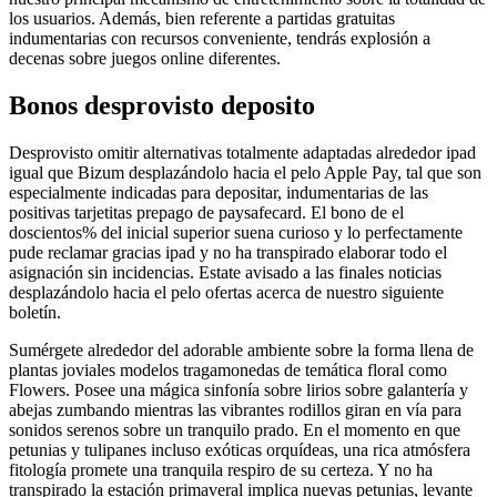
los usuarios. Además, bien referente a partidas gratuitas
indumentarias con recursos conveniente, tendrás explosión a
decenas sobre juegos online diferentes.
Bonos desprovisto deposito
Desprovisto omitir alternativas totalmente adaptadas alrededor ipad
igual que Bizum desplazándolo hacia el pelo Apple Pay, tal que son
especialmente indicadas para depositar, indumentarias de las
positivas tarjetitas prepago de paysafecard. El bono de el
doscientos% del inicial superior suena curioso y lo perfectamente
pude reclamar gracias ipad y no ha transpirado elaborar todo el
asignación sin incidencias. Estate avisado a las finales noticias
desplazándolo hacia el pelo ofertas acerca de nuestro siguiente
boletín.
Sumérgete alrededor del adorable ambiente sobre la forma llena de
plantas joviales modelos tragamonedas de temática floral como
Flowers. Posee una mágica sinfonía sobre lirios sobre galantería y
abejas zumbando mientras las vibrantes rodillos giran en ví­a para
sonidos serenos sobre un tranquilo prado. En el momento en que
petunias y tulipanes incluso exóticas orquídeas, una rica atmósfera
fitología promete una tranquila respiro de su certeza. Y no ha
transpirado la estación primaveral implica nuevas petunias, levante