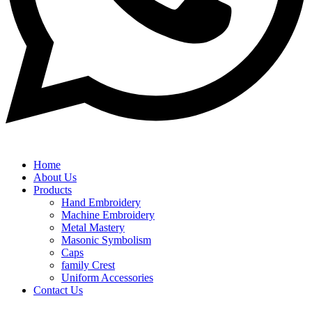
Home
About Us
Products
Hand Embroidery
Machine Embroidery
Metal Mastery
Masonic Symbolism
Caps
family Crest
Uniform Accessories
Contact Us