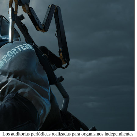
Los auditorías periódicas realizadas para organismos independientes