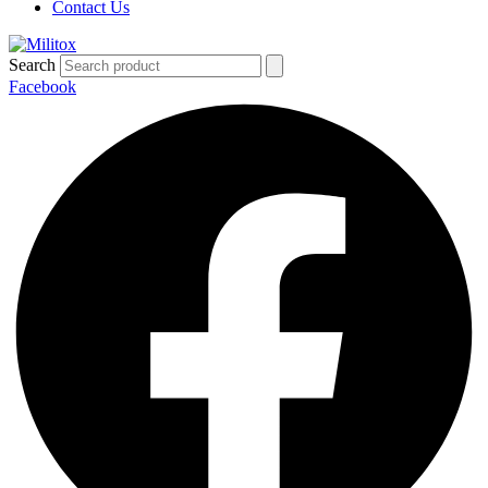
Contact Us
Search
Facebook