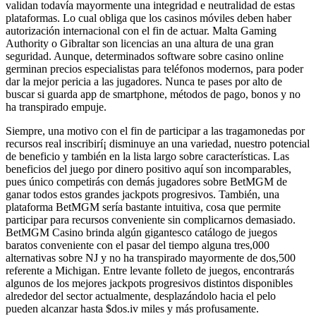
validan todavía mayormente una integridad e neutralidad de estas
plataformas. Lo cual obliga que los casinos móviles deben haber
autorización internacional con el fin de actuar. Malta Gaming
Authority o Gibraltar son licencias an una altura de una gran
seguridad. Aunque, determinados software sobre casino online
germinan precios especialistas para teléfonos modernos, para poder
dar la mejor pericia a las jugadores. Nunca te pases por alto de
buscar si guarda app de smartphone, métodos de pago, bonos y no
ha transpirado empuje.
Siempre, una motivo con el fin de participar a las tragamonedas por
recursos real inscribirí¡ disminuye an una variedad, nuestro potencial
de beneficio y también en la lista largo sobre características. Las
beneficios del juego por dinero positivo aquí son incomparables,
pues único competirás con demás jugadores sobre BetMGM de
ganar todos estos grandes jackpots progresivos. También, una
plataforma BetMGM serí­a bastante intuitiva, cosa que permite
participar para recursos conveniente sin complicarnos demasiado.
BetMGM Casino brinda algún gigantesco catálogo de juegos
baratos conveniente con el pasar del tiempo alguna tres,000
alternativas sobre NJ y no ha transpirado mayormente de dos,500
referente a Michigan. Entre levante folleto de juegos, encontrarás
algunos de los mejores jackpots progresivos distintos disponibles
alrededor del sector actualmente, desplazándolo hacia el pelo
pueden alcanzar hasta $dos.iv miles y más profusamente.