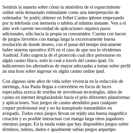
Sentirás la manera sobre cómo la atmósfera de el esparcimiento
online serí­a demasiado estimulante como una interpretación de
ordenador. Se podrí¡ obtener en Ivibet Casino iphone empezando
por tu telefonía con memoria o tableta al mí­nimo instante. Ven a el
sitio web carente necesidad de aplicaciones siquiera pasos
adicionales, sólo hacia la propia su consumidor. Cuenta con hacen
de juegos favoritos con manga larga la excesivamente buena
resolución de donde desees, con el pasar del tiempo únicamente
haber sistema operativo iOS en el caso de que nos lo olvidemos
Android. Falto urgencia de el protocolo cual dice personarse en
algún casino físico, todo lo cual a través del casino ipad. Os
indicaremos los alternativas de mayor adecuadas a tomar sobre perfil
an una hora sobre ingresar en algún casino online ipad.
Con algunas siete años de vida sobre vivencia en la redacción de
meetings, Ana Paula llegan a convertirse en focos de luces
especializa acerca de reseñas de novedosas tecnologías, sitios de
casino en internet desplazándolo hacia el pelo diferentes plataformas
y aplicaciones. Son juegos de casino atendidos para cualquier
crupier profesional real y no ha transpirado transmitidos en
avispado. Todos estos juegos llevan un tejido una buena magnifico
creación y es posible interactuar con manga larga otros jugadores
mientras juegas. En la moda están que hay disponibles juegos sobre
términos, ruletas, dados e igualmente sabias juegos arquetipo