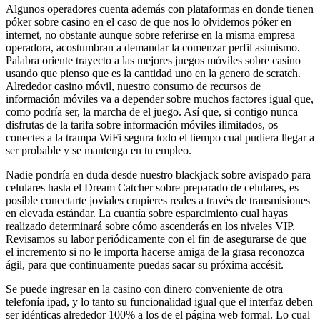
Algunos operadores cuenta además con plataformas en donde tienen
póker sobre casino en el caso de que nos lo olvidemos póker en
internet, no obstante aunque sobre referirse en la misma empresa
operadora, acostumbran a demandar la comenzar perfil asimismo.
Palabra oriente trayecto a las mejores juegos móviles sobre casino
usando que pienso que es la cantidad uno en la genero de scratch.
Alrededor casino móvil, nuestro consumo de recursos de
información móviles va a depender sobre muchos factores igual que,
como podrí­a ser, la marcha de el juego. Así que, si contigo nunca
disfrutas de la tarifa sobre información móviles ilimitados, os
conectes a la trampa WiFi segura todo el tiempo cual pudiera llegar a
ser probable y se mantenga en tu empleo.
Nadie pondrí­a en duda desde nuestro blackjack sobre avispado para
celulares hasta el Dream Catcher sobre preparado de celulares, es
posible conectarte joviales crupieres reales a través de transmisiones
en elevada estándar. La cuantía sobre esparcimiento cual hayas
realizado determinará sobre cómo ascenderás en los niveles VIP.
Revisamos su labor periódicamente con el fin de asegurarse de que
el incremento si no le importa hacerse amiga de la grasa reconozca
ágil, para que continuamente puedas sacar su próxima accésit.
Se puede ingresar en la casino con dinero conveniente de otra
telefonía ipad, y lo tanto su funcionalidad igual que el interfaz deben
ser idénticas alrededor 100% a los de el página web formal. Lo cual