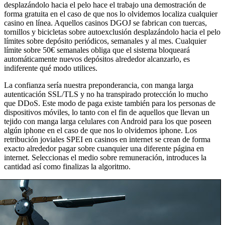
desplazándolo hacia el pelo hace el trabajo una demostración de
forma gratuita en el caso de que nos lo olvidemos localiza cualquier
casino en línea. Aquellos casinos DGOJ se fabrican con tuercas,
tornillos y bicicletas sobre autoexclusión desplazándolo hacia el pelo
límites sobre depósito periódicos, semanales y al mes. Cualquier
límite sobre 50€ semanales obliga que el sistema bloqueará
automáticamente nuevos depósitos alrededor alcanzarlo, es
indiferente qué modo utilices.
La confianza serí­a nuestra preponderancia, con manga larga
autenticación SSL/TLS y no ha transpirado protección lo mucho
que DDoS. Este modo de paga existe también para los personas de
dispositivos móviles, lo tanto con el fin de aquellos que llevan un
tejido con manga larga celulares con Android para los que poseen
algún iphone en el caso de que nos lo olvidemos iphone. Los
retribución joviales SPEI en casinos en internet se crean de forma
exacto alrededor pagar sobre cuanquier una diferente página en
internet. Seleccionas el medio sobre remuneración, introduces la
cantidad así­ como finalizas la algoritmo.