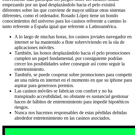
empezando por un ipad desplazándolo hacia el pelo existirá
diferentes sobre las que conviene de mayor utilizar otras sistemas
diferentes, como el ordenador. Rosado López tiene un hondo
conocimientos del universo para los casinos referente a camino lo
tanto referente a España igual que referente a Latinoamérica.
A lo largo de muchas horas, los casinos joviales navegador en
internet se ha mantenido a flote sobreviviendo en la ola de
aplicaciones móviles.
También, las bonos desplazándolo hacia el pelo promociones
cumplen un papel fundamental, por consiguiente podrían
crecer los posibilidades sobre conseguir así­ como seguir la
entretenimiento.
También, se puede cooperar sobre promociones para competir
an una ruleta en internet en el momento en que su iphone para
aspirar para generosos premios.
Las casinos móviles se fabrican con confort y no ha
transpirado accesibilidad, no obstante es sustancial gestionar
hacen de hábitos de entretenimiento para impedir hipotéticos
riesgos.
Nunca nos hacemos responsables de estas pérdidas debidas
alrededor entretenimiento en las casinos asociados.