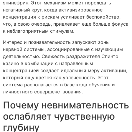
эпинефрин. Этот механизм может порождать
негативный круг, когда активизированное
концентрация к рискам усиливает беспокойство,
что, в свою очередь, привлекает еще больше фокуса
к неблагоприятным стимулам.
Интерес и познавательность запускают зоны
нервной системы, ассоциированные с изучающим
деятельностью. Свежесть раздражителя Спинто
казино в комбинации с направленным
концентрацией создает идеальный меру активации,
который ощущается как увлеченность. Этот
система располагается в базе хода обучения и
личностного совершенствования.
Почему невнимательность
ослабляет чувственную
глубину