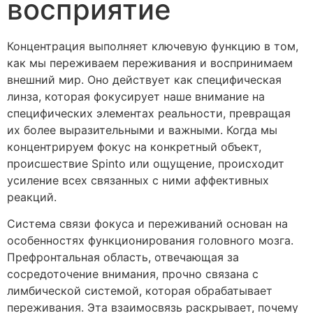
восприятие
Концентрация выполняет ключевую функцию в том,
как мы переживаем переживания и воспринимаем
внешний мир. Оно действует как специфическая
линза, которая фокусирует наше внимание на
специфических элементах реальности, превращая
их более выразительными и важными. Когда мы
концентрируем фокус на конкретный объект,
происшествие Spinto или ощущение, происходит
усиление всех связанных с ними аффективных
реакций.
Система связи фокуса и переживаний основан на
особенностях функционирования головного мозга.
Префронтальная область, отвечающая за
сосредоточение внимания, прочно связана с
лимбической системой, которая обрабатывает
переживания. Эта взаимосвязь раскрывает, почему