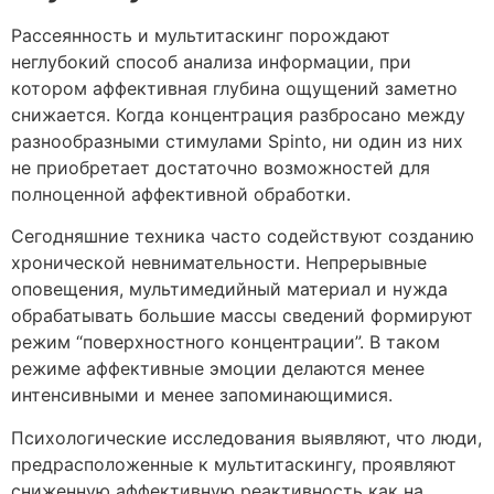
Рассеянность и мультитаскинг порождают
неглубокий способ анализа информации, при
котором аффективная глубина ощущений заметно
снижается. Когда концентрация разбросано между
разнообразными стимулами Spinto, ни один из них
не приобретает достаточно возможностей для
полноценной аффективной обработки.
Сегодняшние техника часто содействуют созданию
хронической невнимательности. Непрерывные
оповещения, мультимедийный материал и нужда
обрабатывать большие массы сведений формируют
режим “поверхностного концентрации”. В таком
режиме аффективные эмоции делаются менее
интенсивными и менее запоминающимися.
Психологические исследования выявляют, что люди,
предрасположенные к мультитаскингу, проявляют
сниженную аффективную реактивность как на