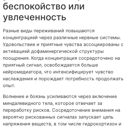
беспокойство или
увлеченность
Разные виды переживаний повышаются
концентрацией через различные нервные системы.
Удовольствие и приятные чувства ассоциированы с
активацией дофаминергической структуры
поощрения. Когда концентрация сосредоточено на
приятный сигнал, освобождается больше
нейромедиатора, что интенсифицирует чувство
наслаждения и порождает потребность продолжать
опыт.
Волнение и боязнь усиливаются через включение
миндалевидного тела, которое отвечает за
переработку рисков. Сосредоточение внимания на
вероятно рискованных сигналах запускает цепь
напряжения веществ, в том числе гидрокортизон и