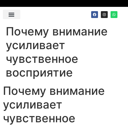
Contact Us
Почему внимание
усиливает
чувственное
восприятие
Почему внимание
усиливает
чувственное