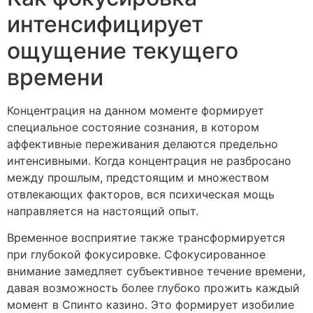
интенсифицирует
ощущение текущего
времени
Концентрация на данном моменте формирует
специальное состояние сознания, в котором
аффективные переживания делаются предельно
интенсивными. Когда концентрация не разбросано
между прошлым, предстоящим и множеством
отвлекающих факторов, вся психическая мощь
направляется на настоящий опыт.
Временное восприятие также трансформируется
при глубокой фокусировке. Сфокусированное
внимание замедляет субъективное течение времени,
давая возможность более глубоко прожить каждый
момент в Спинто казино. Это формирует изобилие