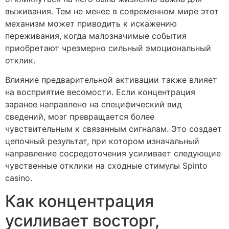
выживания. Тем не менее в современном мире этот
механизм может приводить к искажению
переживания, когда малозначимые события
приобретают чрезмерно сильный эмоциональный
отклик.
Влияние предварительной активации также влияет
на восприятие весомости. Если концентрация
заранее направлено на специфический вид
сведений, мозг превращается более
чувствительным к связанным сигналам. Это создает
цепочный результат, при котором изначальный
направление сосредоточения усиливает следующие
чувственные отклики на сходные стимулы Spinto
casino.
Как концентрация
усиливает восторг,