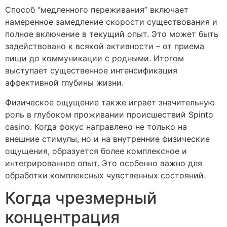
Способ “медленного переживания” включает
намеренное замедление скорости существования и
полное включение в текущий опыт. Это может быть
задействовано к всякой активности – от приема
пищи до коммуникации с родными. Итогом
выступает существенное интенсификация
аффективной глубины жизни.
Физическое ощущение также играет значительную
роль в глубоком проживании происшествий Spinto
casino. Когда фокус направлено не только на
внешние стимулы, но и на внутренние физические
ощущения, образуется более комплексное и
интегрированное опыт. Это особенно важно для
обработки комплексных чувственных состояний.
Когда чрезмерный
концентрация