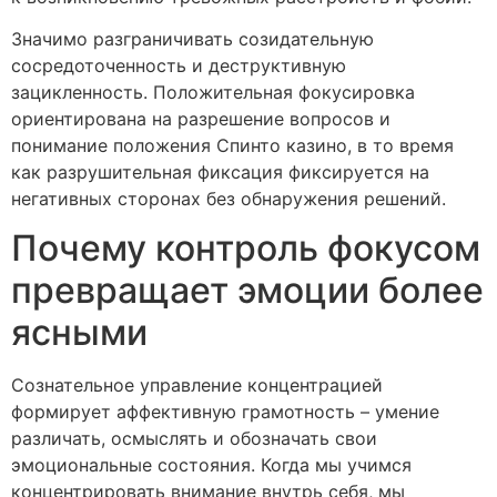
Значимо разграничивать созидательную
сосредоточенность и деструктивную
зацикленность. Положительная фокусировка
ориентирована на разрешение вопросов и
понимание положения Спинто казино, в то время
как разрушительная фиксация фиксируется на
негативных сторонах без обнаружения решений.
Почему контроль фокусом
превращает эмоции более
ясными
Сознательное управление концентрацией
формирует аффективную грамотность – умение
различать, осмыслять и обозначать свои
эмоциональные состояния. Когда мы учимся
концентрировать внимание внутрь себя, мы