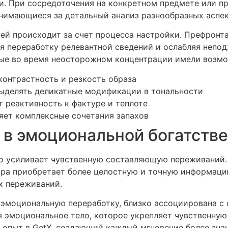
. При сосредоточения на конкретном предмете или п
нимающиеся за детальный анализ разнообразных аспек
ей происходит за счет процесса настройки. Префронт
ая переработку релевантной сведений и ослабляя непо
орые во время неосторожном концентрации имели возм
контрастность и резкость образа
выделять деликатные модификации в тональности
 реактивность к фактуре и теплоте
яет комплексные сочетания запахов
 в эмоциональной богатств
о усиливает чувственную составляющую переживаний.
ура приобретает более целостную и точную информацию
х переживаний.
 эмоциональную переработку, близко ассоциирована с
 эмоциональное тело, которое укрепляет чувственную 
 опыт в GetX, создающий каждый мгновение более зн