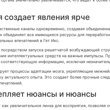
органа значительно увеличивается, что ведет к более
 создает явления ярче
вственные каналы одновременно, создавая объединенны
ан объединяет все имеющиеся ресурсы для переработки
льных впечатлений в Гет Икс.
посредством запуска решетчатой возбуждающей струк
ение интеллектуальных средств на важные импульсы. П
а соответствующую информацию, исключая незначитель
ирует процессы адаптации мозга, укрепляющие межне
у актуального опыта. Это создает более прочные сле
ечатлений.
епляет нюансы и нюансы
как увеличительное линза для восприятия, позволяя 