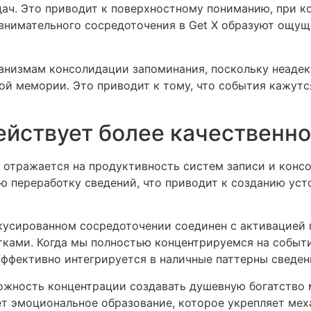
дач. Это приводит к поверхностному пониманию, при 
внимательного сосредоточения в Get X образуют ощущ
анизмам консолидации запоминания, поскольку неадек
ой мемории. Это приводит к тому, что события кажут
ействует более качественно
 отражается на продуктивность систем записи и конс
ую переработку сведений, что приводит к созданию ус
усированном сосредоточении соединен с активацией 
ками. Когда мы полностью концентрируемся на событ
ффективно интегрируется в наличные паттерны сведен
ожность концентрации создавать душевную богатство
ует эмоциональное образование, которое укрепляет м