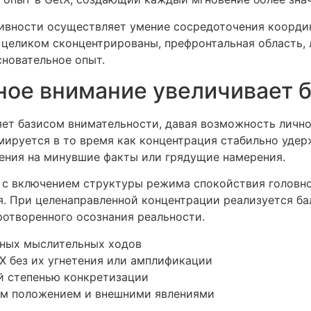
ивности осуществляет умение сосредоточения коорди
 целиком сконцентрированы, префронтальная область,
сновательное опыт.
ое внимание увеличивает 
ет базисом внимательности, давая возможность лично
ируется в то время как концентрация стабильно удерж
чения на минувшие факты или грядущие намерения.
 с включением структуры режима спокойствия головно
. При целенаправленной концентрации реализуется ба
ротворенного осознания реальности.
чных мыслительных ходов
X без их угнетения или амплификации
й степенью конкретизации
ым положением и внешними явлениями