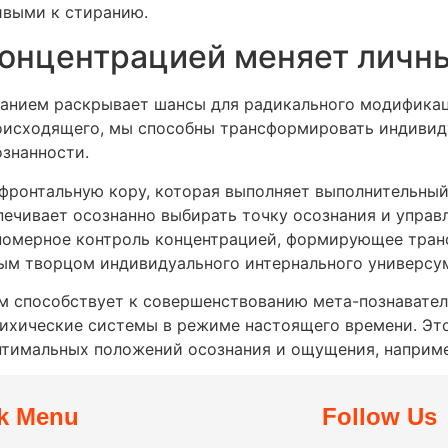
ивыми к стиранию.
концентрацией меняет личн
анием раскрывает шансы для радикального модификац
оисходящего, мы способны трансформировать индивид
знанности.
фронтальную кору, которая выполняет выполнительный
ечивает осознанно выбирать точку осознания и управ
аномерное контроль концентрацией, формирующее тра
ым творцом индивидуального интернального универсу
м способствует к совершенствованию мета-познавател
сихические системы в режиме настоящего времени. Эт
тимальных положений осознания и ощущения, например
k Menu
Follow Us