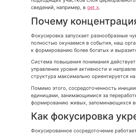
подходящих участков слоя церебрального 
сведений, например, в
get x
.
Почему концентрация
Фокусировка запускает разнообразные чу
полностью окунаемся в события, наш орг
к формированию более богатых и выразите
Система повышения понимания действует 
управление уровня активности и направл
структура максимально ориентируется н
Помимо этого, сосредоточенность иници
единицами, занимающимися за переработк
формированию живых, запоминающихся вп
Как фокусировка укр
Фокусированное сосредоточение работает 