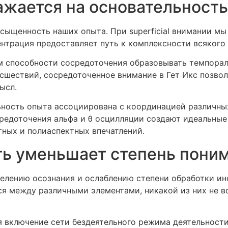
ажается на основательност
сыщенность наших опыта. При superficial внимании м
центрация предоставляет путь к комплексности всякого
 способности сосредоточения образовывать темпорал
сшествий, сосредоточенное внимание в Гет Икс позвол
ысл.
ьность опыта ассоциирована с координацией различны
средоточения альфа и θ осцилляции создают идеальные
тных и полиаспектных впечатлений.
ь уменьшает степень пони
делению осознания и ослаблению степени обработки ин
я между различными элементами, никакой из них не в
 включение сети бездеятельного режима деятельности 