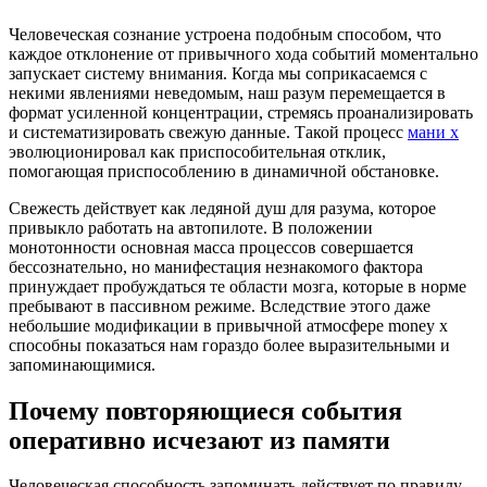
Человеческая сознание устроена подобным способом, что
каждое отклонение от привычного хода событий моментально
запускает систему внимания. Когда мы соприкасаемся с
некими явлениями неведомым, наш разум перемещается в
формат усиленной концентрации, стремясь проанализировать
и систематизировать свежую данные. Такой процесс
мани х
эволюционировал как приспособительная отклик,
помогающая приспособлению в динамичной обстановке.
Свежесть действует как ледяной душ для разума, которое
привыкло работать на автопилоте. В положении
монотонности основная масса процессов совершается
бессознательно, но манифестация незнакомого фактора
принуждает пробуждаться те области мозга, которые в норме
пребывают в пассивном режиме. Вследствие этого даже
небольшие модификации в привычной атмосфере money x
способны показаться нам гораздо более выразительными и
запоминающимися.
Почему повторяющиеся события
оперативно исчезают из памяти
Человеческая способность запоминать действует по правилу