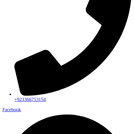
+923366753154
Facebook