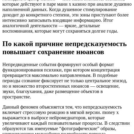
которые действуют в паре мани х казино при анализе душевно
наполненной данных. Когда душевное стимулирование
доходит до конкретного степени, эти зоны приступают более
интенсивно записывать входящие информацию. Итог
аналогичной деятельности — яркие, детальные
воспоминания, которые могут сохраняться долгие годы.
По какой причине непредсказуемость
повышает сохранение нюансов
Непредвиденные события формируют особый формат
функционирования психики, при котором концентрация
превращается максимально направленным. В подобные
периоды сознание фиксирует не только центральное эпизод,
но и множество второстепенных нюансов — освещение,
звуки, благоухания, даже размещение объектов в
пространстве.
Данный феномен объясняется тем, что непредсказуемость
включает стрессовую реакцию в мягкой версии. money x
выражается в выбросе нейромедиаторов, которые
увеличивают каждый познавательные процессы. В следствии
образуются так именуемые “фотографические” образы,
удерживающие мельчайшие подробности периода.