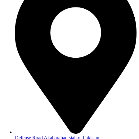
Defense Road Akabarabad sialkot Pakistan