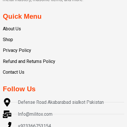
Quick Menu
About Us
Shop
Privacy Policy
Refund and Returns Policy
Contact Us
Follow Us
Defense Road Akabarabad sialkot Pakistan
Info@militox.com
+923366753154