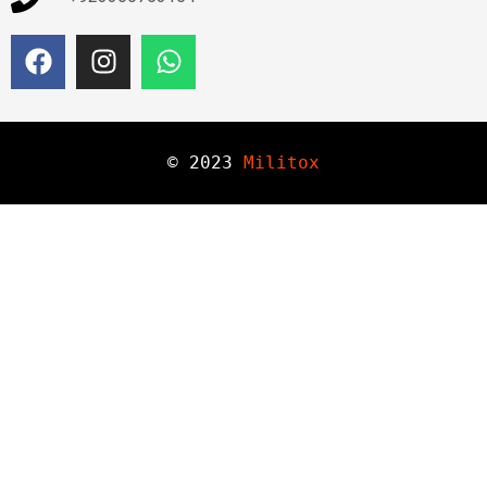
© 
2023
Militox