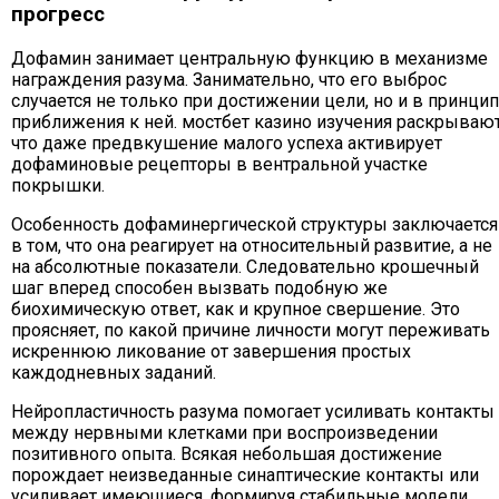
прогресс
Дофамин занимает центральную функцию в механизме
награждения разума. Занимательно, что его выброс
случается не только при достижении цели, но и в принци
приближения к ней. мостбет казино изучения раскрывают
что даже предвкушение малого успеха активирует
дофаминовые рецепторы в вентральной участке
покрышки.
Особенность дофаминергической структуры заключается
в том, что она реагирует на относительный развитие, а не
на абсолютные показатели. Следовательно крошечный
шаг вперед способен вызвать подобную же
биохимическую ответ, как и крупное свершение. Это
проясняет, по какой причине личности могут переживать
искреннюю ликование от завершения простых
каждодневных заданий.
Нейропластичность разума помогает усиливать контакты
между нервными клетками при воспроизведении
позитивного опыта. Всякая небольшая достижение
порождает неизведанные синаптические контакты или
усиливает имеющиеся, формируя стабильные модели