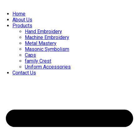
Skip
to
Home
content
About Us
Products
Hand Embroidery
Machine Embroidery
Metal Mastery
Masonic Symbolism
Caps
family Crest
Uniform Accessories
Contact Us