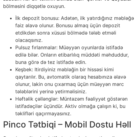
bölməsini diqqətlə oxuyun.
İlk depozit bonusu: Adətən, ilk yatırdığınız məbləğə
faiz əlavə olunur. Bonusu almaq üçün depozit
etdikdən sonra xüsusi bölmədə tələb etməli
olacaqsınız.
Pulsuz fırlanmalar: Müəyyən oyunlarda istifadə
edilə bilər. Onların etibarlılıq müddəti məhduddur,
buna görə də tez istifadə edin.
Keşbek: Itirdiyiniz məbləğin bir hissəsi kimi
qaytarılır. Bu, avtomatik olaraq hesabınıza əlavə
olunur, lakin onu çıxarmaq üçün müəyyən mərc
tələblərini yerinə yetirməlisiniz.
Həftəlik çəllənglər: Müntəzəm fəaliyyət göstərən
istifadəçilər üçündür. Aktiv olmağa çalışın ki, bu
təklifləri qaçırmayasınız.
Pinco Tətbiqi – Mobil Dostu Həll