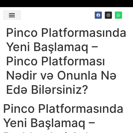
Contact Us
Pinco Platformasında
Yeni Başlamaq –
Pinco Platforması
Nədir və Onunla Nə
Edə Bilərsiniz?
Pinco Platformasında
Yeni Başlamaq –