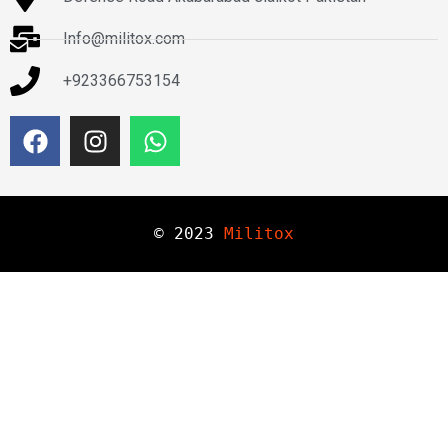
Info@militox.com
+923366753154
© 
2023
Militox