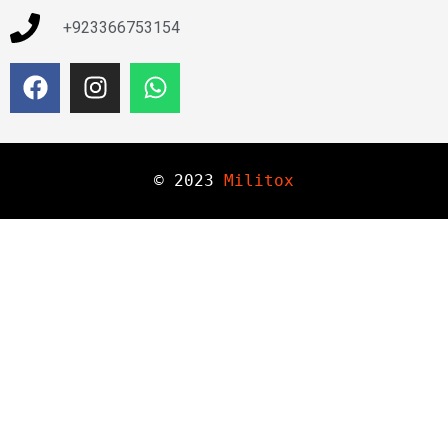
+923366753154
© 
2023
Militox