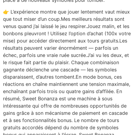
place à de nouveaux symboles pour tomber.
👉 L’expérience montre que jouer lentement vaut mieux
que tout miser d’un coup.Mes meilleurs résultats sont
venus quand j’ai laissé le jeu respirer.Jouez malin, et les
bonbons pleuvront ! Utilisez l’option d’achat (100x votre
mise) pour accéder directement aux tours gratuits.Les
résultats peuvent varier énormément — parfois un
échec, parfois une vraie ruée sucrée.J’ai vu les deux, et
le risque fait partie du plaisir. Chaque combinaison
gagnante déclenche une cascade — les symboles
disparaissent, d’autres tombent.En mode bonus, ces
réactions en chaîne maintiennent une tension maximale,
enchaînant parfois trois ou quatre gains d’affilée. En
résumé, Sweet Bonanza est une machine à sous
intéressante qui offre de nombreuses opportunités de
gains grâce à son mécanisme de paiement en cascade
et à ses fonctionnalités bonus. Le nombre de tours
gratuits accordés dépend du nombre de symboles
bonus qui apparaissent à l’écran. Sweet Bonanza