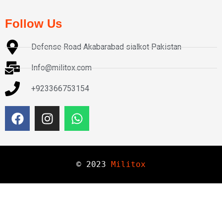
Follow Us
Defense Road Akabarabad sialkot Pakistan
Info@militox.com
+923366753154
© 
2023
Militox